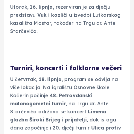
Utorak,
16. lipnja
, rezerviran je za dječju
predstavu
Vuk i kozlići
u izvedbi Lutkarskog
kazališta Mostar, također na Trgu dr. Ante
Starčevića.
Turniri, koncerti i folklorne večeri
U četvrtak,
18. lipnja
, program se odvija na
više lokacija. Na igralištu Osnovne škole
Kočerin počinje
48. Petrovdanski
malonogometni turnir
, na Trgu dr. Ante
Starčevića održava se koncert
Limena
glazba Široki Brijeg i prijatelji
, dok istoga
dana započinje i 20. dječji turnir
Ulica protiv