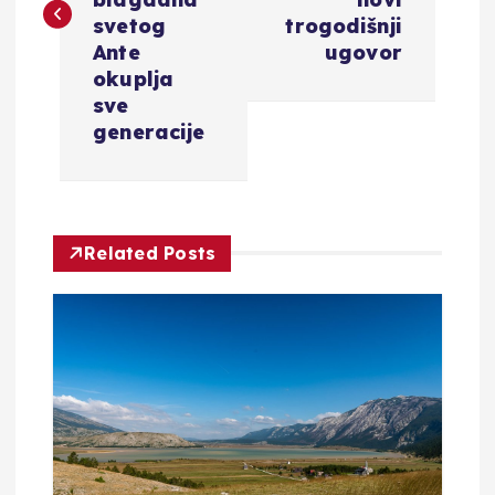
i
svetog
trogodišnji
Ante
ugovor
g
okuplja
sve
a
generacije
c
i
Related Posts
j
a
o
b