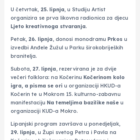
U četvrtak,
25. lipnja
, u Studiju Artist
organizira se prva likovna radionica za djecu
Ljeto kreativnoga stvaranja
.
Petak,
26. lipnja
, donosi monodramu
Prkos
u
izvedbi Anđele Žužul u Parku širokobrijeških
branitelja.
Subota,
27. lipnja
, rezervirana je za dvije
večeri folklora: na Kočerinu
Kočerinom kolo
igra, a pisma se ori
u organizaciji HKUD-a
Kočerin te u Mokrom 15. kulturno-zabavnu
manifestaciju
Na temeljima bazilike naše
u
organizaciji KUD-a Mokro.
Lipanjski program završava u ponedjeljak,
29. lipnja
, u Župi svetog Petra i Pavla na