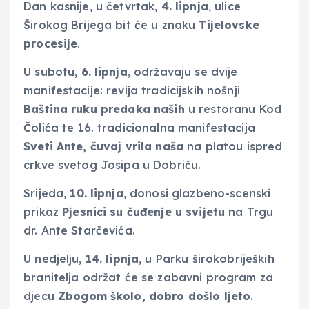
Dan kasnije, u četvrtak,
4. lipnja
, ulice
Širokog Brijega bit će u znaku
Tijelovske
procesije
.
U subotu,
6. lipnja
, održavaju se dvije
manifestacije: revija tradicijskih nošnji
Baština ruku predaka naših
u restoranu Kod
Čolića te 16. tradicionalna manifestacija
Sveti Ante, čuvaj vrila naša
na platou ispred
crkve svetog Josipa u Dobriču.
Srijeda,
10. lipnja
, donosi glazbeno-scenski
prikaz
Pjesnici su čuđenje u svijetu
na Trgu
dr. Ante Starčevića.
U nedjelju,
14. lipnja
, u Parku širokobrijeških
branitelja održat će se zabavni program za
djecu
Zbogom školo, dobro došlo ljeto
.