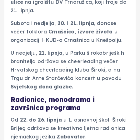
ulice
na igralištu DV Trnoružica, koji traje do
21. lipnja.
Subota i nedjelja,
20. i 21. lipnja
, donose
večer folklora
Crnašnico, izvore života
u
organizaciji HKUD-a Crnašnica u Knešpolju.
U nedjelju,
21. lipnja
, u Parku širokobrijeških
branitelja održava se cheerleading večer
Hrvatskog cheerleading kluba Široki, a na
Trgu dr. Ante Starčevića koncert u povodu
Svjetskog dana glazbe
.
Radionice, monodrama i
završnica programa
Od
22. do 26. lipnja
u 1. osnovnoj školi Široki
Brijeg održava se kreativna ljetna radionica
njemačkog jezika
Zabavator
.