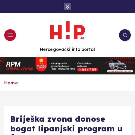
S
k
i
p
t
o
c
Hercegovački info portal
o
n
t
e
n
Home
t
Briješka zvona donose
bogat lipanjski program u