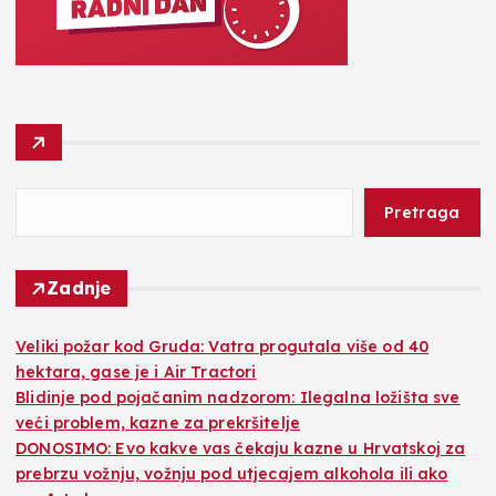
Pretraga
Zadnje
Veliki požar kod Gruda: Vatra progutala više od 40
hektara, gase je i Air Tractori
Blidinje pod pojačanim nadzorom: Ilegalna ložišta sve
veći problem, kazne za prekršitelje
DONOSIMO: Evo kakve vas čekaju kazne u Hrvatskoj za
prebrzu vožnju, vožnju pod utjecajem alkohola ili ako