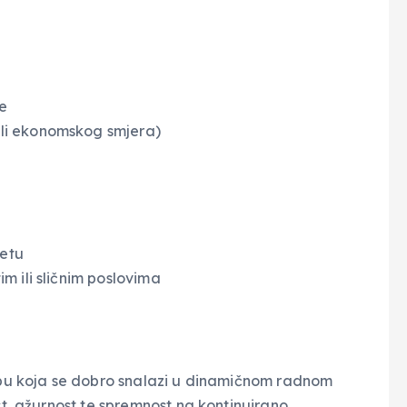
e
ili ekonomskog smjera)
ketu
im ili sličnim poslovima
obu koja se dobro snalazi u dinamičnom radnom
t, ažurnost te spremnost na kontinuirano