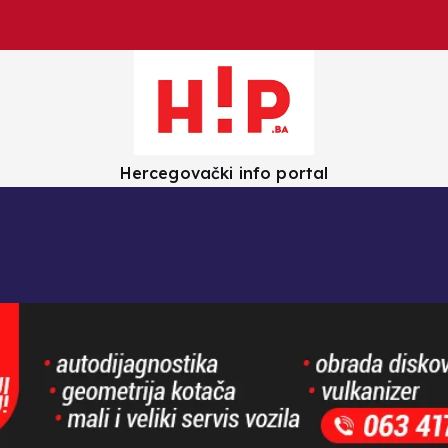
Hercegovački info portal
olica
Crna kronika
Zanimljivosti