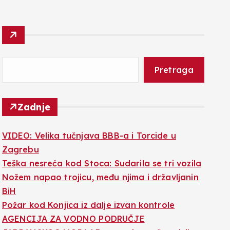
Pretraga
Zadnje
VIDEO: Velika tučnjava BBB-a i Torcide u
Zagrebu
Teška nesreća kod Stoca: Sudarila se tri vozila
Nožem napao trojicu, među njima i državljanin
BiH
Požar kod Konjica iz dalje izvan kontrole
AGENCIJA ZA VODNO PODRUČJE