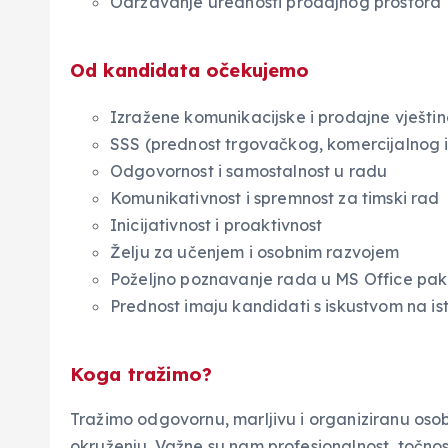
Održavanje urednosti prodajnog prostora
Od kandidata očekujemo
Izražene komunikacijske i prodajne vještin
SSS (prednost trgovačkog, komercijalnog 
Odgovornost i samostalnost u radu
Komunikativnost i spremnost za timski rad
Inicijativnost i proaktivnost
Želju za učenjem i osobnim razvojem
Poželjno poznavanje rada u MS Office pa
Prednost imaju kandidati s iskustvom na ist
Koga tražimo?
Tražimo odgovornu, marljivu i organiziranu os
okruženju. Važne su nam profesionalnost, točnos