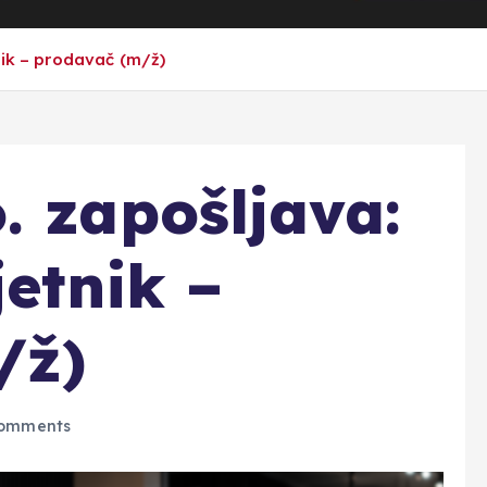
nik – prodavač (m/ž)
. zapošljava:
jetnik –
/ž)
omments