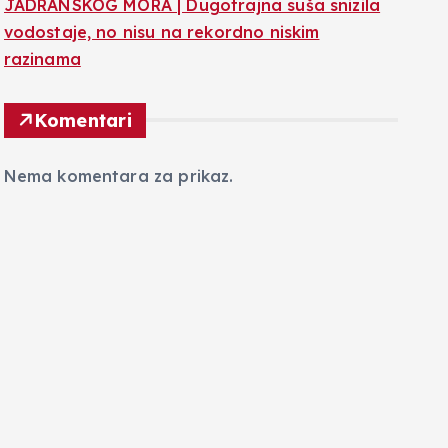
JADRANSKOG MORA | Dugotrajna suša snizila
vodostaje, no nisu na rekordno niskim
razinama
Komentari
Nema komentara za prikaz.