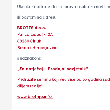
Ukoliko smatrate da ste prava osoba za naš tim, 
ili poštom na adresu:
BROTIS d.o.o.
Put za Ljubuški 2A
88260 Čitluk
Bosna i Hercegovina
s naznakom:
„Za natječaj – Prodajni savjetnik“
Pridružite se timu koji već više od 35 godina su
diljem regije!
www.brotnjo.info