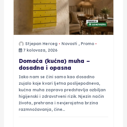
o
b
j
Stjepan Herceg
Novosti
,
Promo
7 kolovoza, 2026
a
Domaća (kućna) muha –
v
dosadna i opasna
Iako nam se čini samo kao dosadno
a
zujalo koje kvari ljetna poslijepodneva,
kućna muha zapravo predstavlja ozbiljan
higijenski i zdravstveni rizik. Njezin način
života, prehrana i nevjerojatna brzina
razmnožavanja, čine…