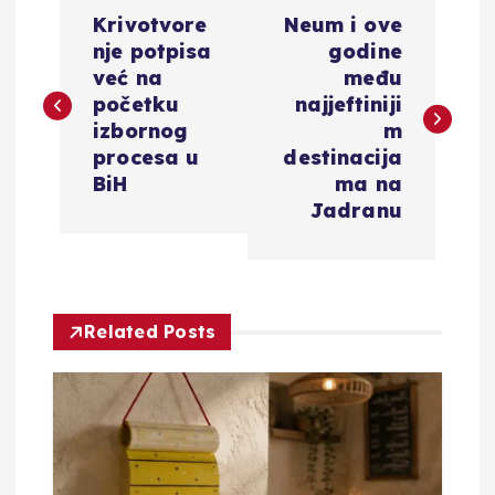
N
Krivotvore
Neum i ove
a
nje potpisa
godine
već na
među
v
početku
najjeftiniji
izbornog
m
i
procesa u
destinacija
BiH
ma na
g
Jadranu
a
c
Related Posts
i
j
a