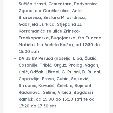
Sučića Hrasti, Cementara, Podvornice-
Zgona; dio Goričke ulice, Ante
Starčevića, Sestara Milosrdnica,
Gabrijela Jurkića, Stjepana II.
Kotromanića te ulice Zrinsko-
Frankopanska, Bugojanska, fra Eugena
Matića i fra Anđela Kaića), od 12:30 do
15:00 sati
DV 35 kV Peruća
(naselja: Lipa, Čuklić,
Ćosanlije, Tribić, Orguz, Prolog, Vaganj,
Čaić, Odžak, Lištani, G. Rujani, D. Rujani,
Čaprazlije, Provo, Gubin, Sajković,
Strupnić, Kovačić, Čelebić, Bojmunti,
Radanovci, Seline, Vrbica, Bogdaši i
Ramići), od 15:00 do 15:10 sati te od
17:20 do 17:30 sati