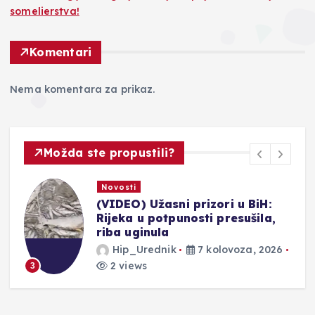
somelierstva!
Komentari
Nema komentara za prikaz.
Možda ste propustili?
Novosti
SLIKE UŽASA: Presušuju bh.
rijeke, u koritima ostaju samo
uginule ribe
Hip_Urednik
7 kolovoza, 2026
2 views
4