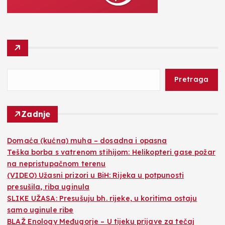
Pretraga
Zadnje
Domaća (kućna) muha – dosadna i opasna
Teška borba s vatrenom stihijom: Helikopteri gase požar
na nepristupačnom terenu
(VIDEO) Užasni prizori u BiH: Rijeka u potpunosti
presušila, riba uginula
SLIKE UŽASA: Presušuju bh. rijeke, u koritima ostaju
samo uginule ribe
BLAŽ Enology Međugorje – U tijeku prijave za tečaj