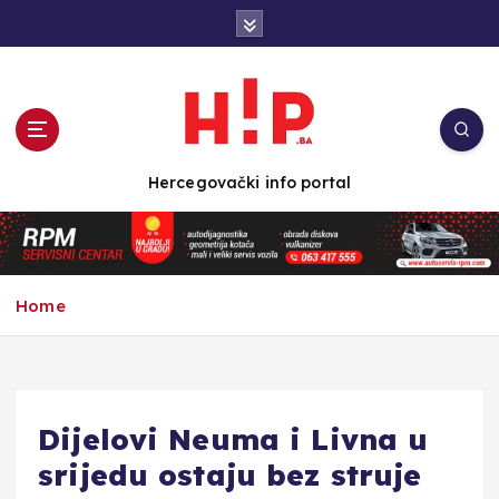
S
k
i
p
t
o
c
Hercegovački info portal
o
n
t
e
n
Home
t
Dijelovi Neuma i Livna u
srijedu ostaju bez struje