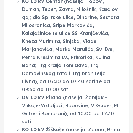
KO 10 kV Centar
(naselja: Topovi,
Duman, Tepet, Zavra, Milošnik, Kasalov
gaj; dio Splitske ulice, Dinarine, Sestara
Milosrdnica, Stipe Markovića,
Kalajdžinice te ulice SS Kranjčevića,
Kneza Mutimira, Sinjska, Vlade
Marjanovića, Marka Marulića, Sv. Ive,
Petra Krešimira IV., Prikorika, Kulina
Bana; Trg kralja Tomislava, Trg
Domovinskog rata i Trg branitelja
Livna), od 07:30 do 07:40 sati te od
09:50 do 10:00 sati
DV 10 kV Pilana
(naselja: Žabljak –
Vukoje-Vrdoljaci, Rapovine, V. Guber, M.
Guber i Komorani), od 10:00 do 12:30
sati
KO 10 kV Žiškuše
(naselja: Zgona, Brina,