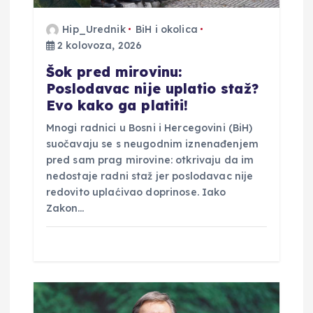
j
Hip_Urednik
BiH i okolica
2 kolovoza, 2026
a
Šok pred mirovinu:
v
Poslodavac nije uplatio staž?
Evo kako ga platiti!
a
Mnogi radnici u Bosni i Hercegovini (BiH)
suočavaju se s neugodnim iznenađenjem
pred sam prag mirovine: otkrivaju da im
nedostaje radni staž jer poslodavac nije
redovito uplaćivao doprinose. Iako
Zakon…