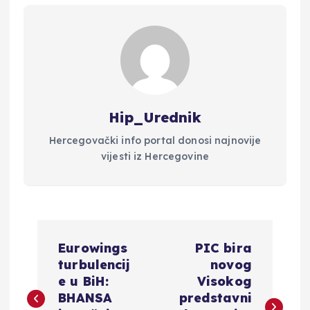
Hip_Urednik
Hercegovački info portal donosi najnovije
vijesti iz Hercegovine
N
Eurowings
PIC bira
a
turbulencij
novog
e u BiH:
Visokog
v
BHANSA
predstavni