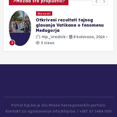
Možda ste propustili?
Novosti
Otkriveni rezultati tajnog
glasanja Vatikana o fenomenu
Međugorja
Hip_Urednik
8 kolovoza, 2026
3 views
3
4
Portal hip.ba je dio Mreže hercegovačkih portala.
Kontakt za oglašavanje info@hip.ba / +387 67 1484 000