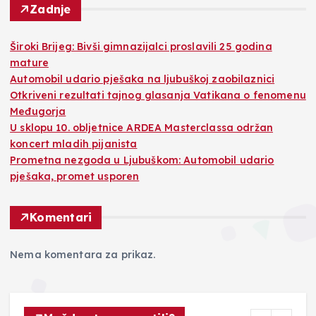
Zadnje
Široki Brijeg: Bivši gimnazijalci proslavili 25 godina
mature
Automobil udario pješaka na ljubuškoj zaobilaznici
Otkriveni rezultati tajnog glasanja Vatikana o fenomenu
Međugorja
U sklopu 10. obljetnice ARDEA Masterclassa održan
koncert mladih pijanista
Prometna nezgoda u Ljubuškom: Automobil udario
pješaka, promet usporen
Komentari
Nema komentara za prikaz.