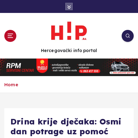
S
k
i
p
t
o
c
Hercegovački info portal
o
n
t
e
n
Home
t
Drina krije dječaka: Osmi
dan potrage uz pomoć