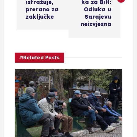
istražuje,
ka za BiH:
i
prerano za
Odluka u
zaključke
Sarajevu
g
neizvjesna
a
c
Related Posts
i
j
a
o
b