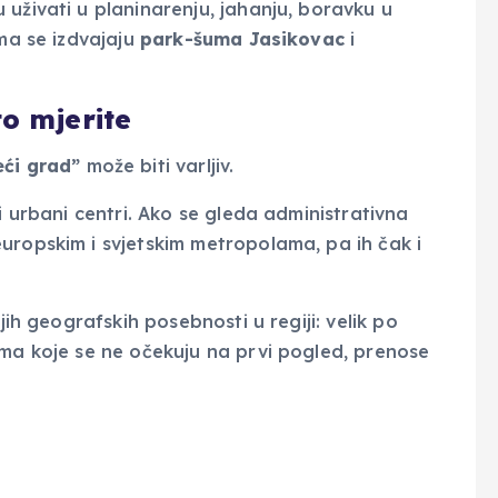
 uživati u planinarenju, jahanju, boravku u
ima se izdvajaju
park-šuma Jasikovac
i
to mjerite
eći grad”
može biti varljiv.
i urbani centri. Ako se gleda administrativna
uropskim i svjetskim metropolama, pa ih čak i
jih geografskih posebnosti u regiji: velik po
ama koje se ne očekuju na prvi pogled, prenose