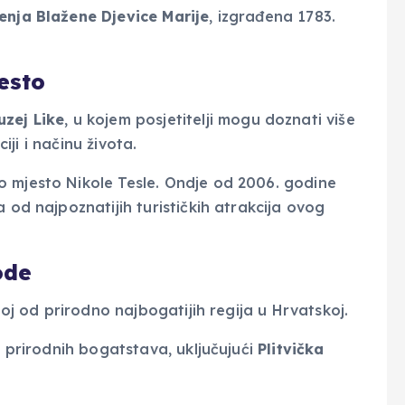
enja Blažene Djevice Marije
, izgrađena 1783.
esto
uzej Like
, u kojem posjetitelji mogu doznati više
ciji i načinu života.
o mjesto Nikole Tesle. Ondje od 2006. godine
a od najpoznatijih turističkih atrakcija ovog
ode
noj od prirodno najbogatijih regija u Hrvatskoj.
h prirodnih bogatstava, uključujući
Plitvička