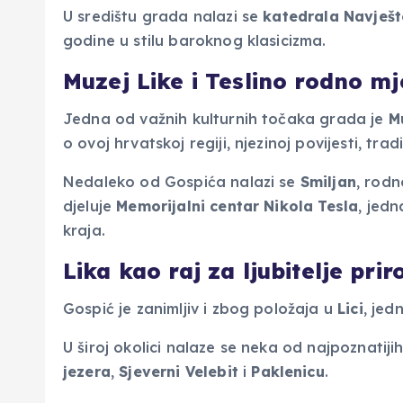
U središtu grada nalazi se
katedrala Navješt
godine u stilu baroknog klasicizma.
Muzej Like i Teslino rodno mj
Jedna od važnih kulturnih točaka grada je
M
o ovoj hrvatskoj regiji, njezinoj povijesti, tradi
Nedaleko od Gospića nalazi se
Smiljan
, rodn
djeluje
Memorijalni centar Nikola Tesla
, jedn
kraja.
Lika kao raj za ljubitelje prir
Gospić je zanimljiv i zbog položaja u
Lici
, jed
U široj okolici nalaze se neka od najpoznatiji
jezera
,
Sjeverni Velebit
i
Paklenicu
.