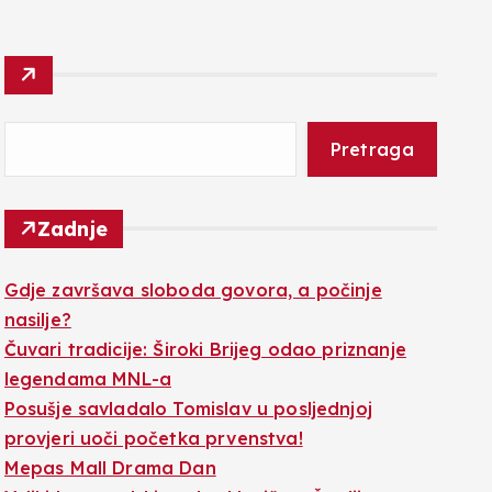
Pretraga
Zadnje
Gdje završava sloboda govora, a počinje
nasilje?
Čuvari tradicije: Široki Brijeg odao priznanje
legendama MNL-a
Posušje savladalo Tomislav u posljednjoj
provjeri uoči početka prvenstva!
Mepas Mall Drama Dan