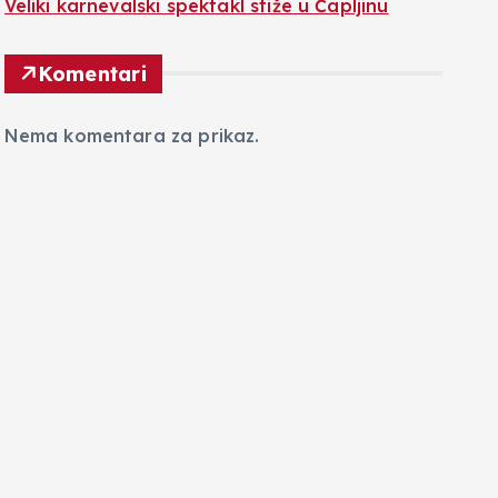
Veliki karnevalski spektakl stiže u Čapljinu
Komentari
Nema komentara za prikaz.