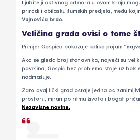
Ljubitelji aktivnog odmora u ovom kraju mogu
prirodi i obilasku šumskih predjela, među koj
Vujnovića brdo
.
Veličina grada ovisi o tome š
Primjer Gospića pokazuje koliko pojam
“najv
Ako se gleda broj stanovnika, najveći su velik
površina, Gospić bez problema staje uz bok e
nadmašuje.
Zato ovaj lički grad ostaje jedna od zanimljivi
prostoru, miran po ritmu života i bogat prič
Nezavisne novine.