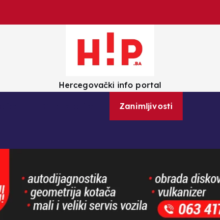
Hercegovački info portal
olica
Crna kronika
Zanimljivosti