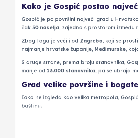
Kako je Gospić postao najveć
Gospić je po površini najveći grad u Hrvatsk
čak
50 naselja
, zajedno s prostorom između n
Zbog toga je veći i od
Zagreba
, koji se pros
najmanje hrvatske županije,
Međimurske
, ko
S druge strane, prema broju stanovnika, Gosp
manje od
13.000 stanovnika
, pa se ubraja m
Grad velike površine i bogate
Iako ne izgleda kao velika metropola, Gospić
baštinu.