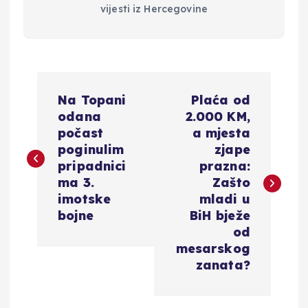
vijesti iz Hercegovine
N
Na Topani
Plaća od
a
odana
2.000 KM,
počast
a mjesta
v
poginulim
zjape
pripadnici
prazna:
i
ma 3.
Zašto
imotske
mladi u
g
bojne
BiH bježe
od
a
mesarskog
zanata?
c