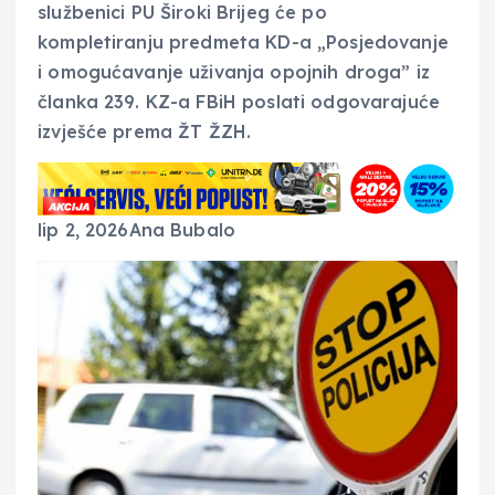
službenici PU Široki Brijeg će po
kompletiranju predmeta KD-a „Posjedovanje
i omogućavanje uživanja opojnih droga” iz
članka 239. KZ-a FBiH poslati odgovarajuće
izvješće prema ŽT ŽZH.
lip 2, 2026
Ana Bubalo