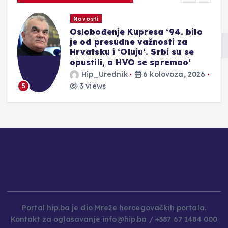
Novosti
Oslobođenje Kupresa ‘94. bilo
je od presudne važnosti za
Hrvatsku i ‘Oluju‘. Srbi su se
opustili, a HVO se spremao‘
Hip_Urednik
6 kolovoza, 2026
3 views
5
Portal hip.ba je dio Mreže hercegovačkih portala.
Kontakt za oglašavanje info@hip.ba / +387 67 1484 000