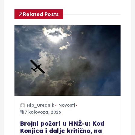
i
Related Posts
j
a
o
b
j
a
Hip_Urednik
Novosti
v
7 kolovoza, 2026
a
Brojni požari u HNŽ-u: Kod
Konjica i dalje kritično, na