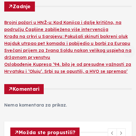
Zadnje
Brojni požari u HNŽ-u: Kod Konjica i dalje kritično, na
području Čapljine zabilježeno više intervencija
Krađa na crkvi u Sarajevu: Pokušali skinuti bakreni oluk
Hajduk utrpao pet komada i pobijedio u borbi za Europu
Svečani prijem za Ivana Soldu nakon velikog uspjeha na
državnom prvenstvu
Oslobođenje Kupresa ‘94. bilo je od presudne važnosti za
Hrvatsku i ‘Oluju‘. Srbi su se opustili, a HVO se spremao‘
Komentari
Nema komentara za prikaz.
Možda ste propustili?