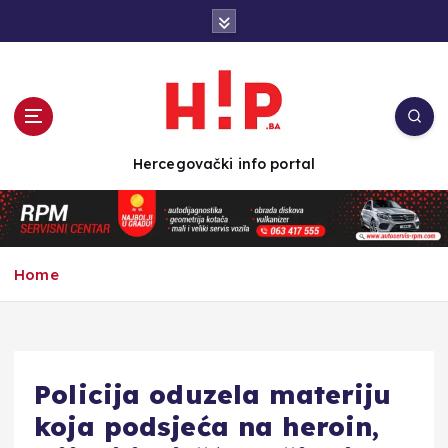
S
k
i
p
t
o
c
Hercegovački info portal
o
n
t
e
n
Home
t
Policija oduzela materiju
koja podsjeća na heroin,