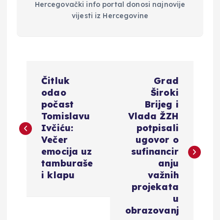
Hercegovački info portal donosi najnovije
vijesti iz Hercegovine
N
Čitluk
Grad
a
odao
Široki
počast
Brijeg i
v
Tomislavu
Vlada ŽZH
Ivčiću:
potpisali
i
Večer
ugovor o
emocija uz
sufinancir
g
tamburaše
anju
i klapu
važnih
a
projekata
u
c
obrazovanj