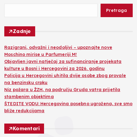
Pretraga
Zadnje
Razigrani, odvažni i neodoljivi – upoznajte nove
Moschino mirise u Parfumeriji M!
Objavljen javni natječaj za sufinanciranje projekata
kulture u Bosni i Hercegovini za 2026. godinu
Policija u Hercegovini uhitila dvije osobe zbog provale
na benzinsku crpku
Niz požara u ŽZH, na području Gruda vatra prijetila
stambenim objektima
ŠTEDITE VODU: Hercegovina posebno ugrožena, sve smo
bliže redukcijama
Komentari