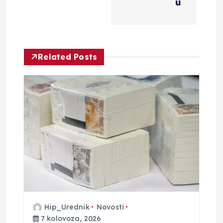
u
i
j
Related Posts
a
o
b
j
a
v
Hip_Urednik
Novosti
a
7 kolovoza, 2026