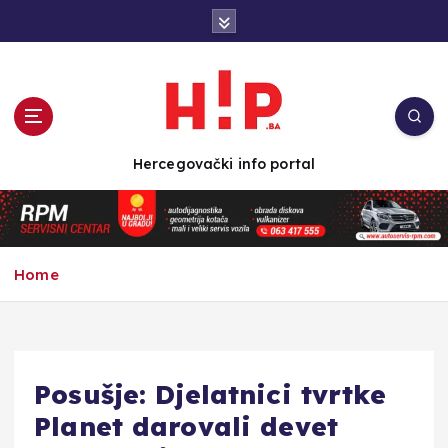
S
k
i
p
t
o
c
Hercegovački info portal
o
n
t
e
n
Home
t
Posušje: Djelatnici tvrtke
Planet darovali devet