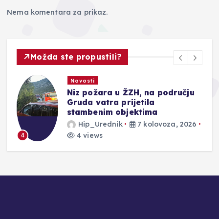
Nema komentara za prikaz.
Možda ste propustili?
Novosti
Novost
iz požara u ŽZH, na području
ŠTEDI
ruda vatra prijetila
poseb
tambenim objektima
bliže 
Hip_Urednik
7 kolovoza, 2026
Hip_
4 views
3 vie
5