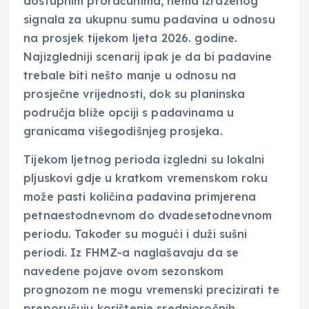
dostupnim proračunima, nema izraženog
signala za ukupnu sumu padavina u odnosu
na prosjek tijekom ljeta 2026. godine.
Najizgledniji scenarij ipak je da bi padavine
trebale biti nešto manje u odnosu na
prosječne vrijednosti, dok su planinska
područja bliže opciji s padavinama u
granicama višegodišnjeg prosjeka.
Tijekom ljetnog perioda izgledni su lokalni
pljuskovi gdje u kratkom vremenskom roku
može pasti količina padavina primjerena
petnaestodnevnom do dvadesetodnevnom
periodu. Također su mogući i duži sušni
periodi. Iz FHMZ-a naglašavaju da se
navedene pojave ovom sezonskom
prognozom ne mogu vremenski precizirati te
preporučuju korištenje srednjoročnih