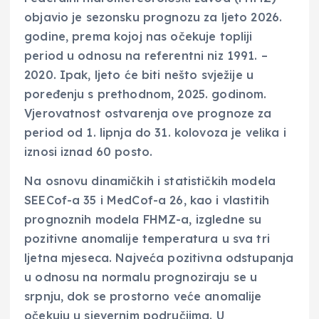
objavio je sezonsku prognozu za ljeto 2026.
godine, prema kojoj nas očekuje topliji
period u odnosu na referentni niz 1991. –
2020. Ipak, ljeto će biti nešto svježije u
poređenju s prethodnom, 2025. godinom.
Vjerovatnost ostvarenja ove prognoze za
period od 1. lipnja do 31. kolovoza je velika i
iznosi iznad 60 posto.
Na osnovu dinamičkih i statističkih modela
SEECof-a 35 i MedCof-a 26, kao i vlastitih
prognoznih modela FHMZ-a, izgledne su
pozitivne anomalije temperatura u sva tri
ljetna mjeseca. Najveća pozitivna odstupanja
u odnosu na normalu prognoziraju se u
srpnju, dok se prostorno veće anomalije
očekuju u sjevernim područjima. U