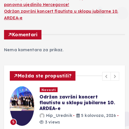
ponovno ujedinilo Hercegovce!
Održan završni koncert flautista u sklopu jubilarne 10.
ARDEA-e
Komentari
Nema komentara za prikaz.
Možda ste propustili?
Novosti
Održan završni koncert
ju
flautista u sklopu jubilarne 10.
ARDEA-e
Hip_Urednik
5 kolovoza, 2026
3 views
5