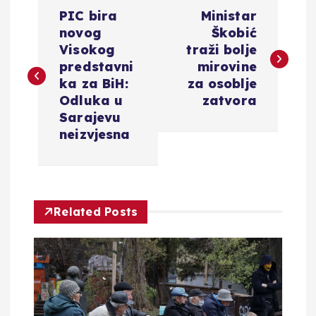
N
PIC bira
Ministar
a
novog
Škobić
Visokog
traži bolje
v
predstavni
mirovine
ka za BiH:
za osoblje
i
Odluka u
zatvora
Sarajevu
g
neizvjesna
a
c
Related Posts
i
j
a