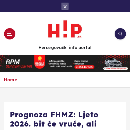
S
k
i
p
t
o
c
Hercegovački info portal
o
n
t
e
n
Home
t
Prognoza FHMZ: Ljeto
2026. bit će vruće, ali