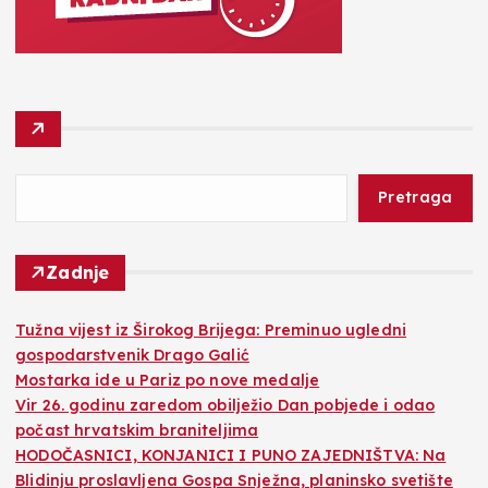
Pretraga
Zadnje
Tužna vijest iz Širokog Brijega: Preminuo ugledni
gospodarstvenik Drago Galić
Mostarka ide u Pariz po nove medalje
Vir 26. godinu zaredom obilježio Dan pobjede i odao
počast hrvatskim braniteljima
HODOČASNICI, KONJANICI I PUNO ZAJEDNIŠTVA: Na
Blidinju proslavljena Gospa Snježna, planinsko svetište