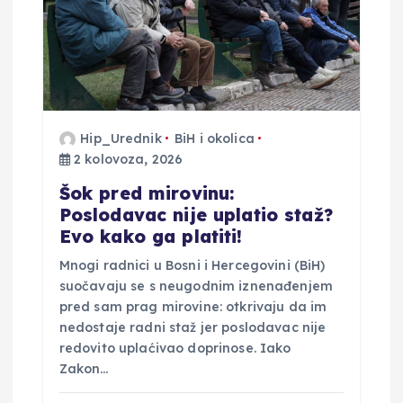
o
b
j
Hip_Urednik
BiH i okolica
2 kolovoza, 2026
a
Šok pred mirovinu:
v
Poslodavac nije uplatio staž?
Evo kako ga platiti!
a
Mnogi radnici u Bosni i Hercegovini (BiH)
suočavaju se s neugodnim iznenađenjem
pred sam prag mirovine: otkrivaju da im
nedostaje radni staž jer poslodavac nije
redovito uplaćivao doprinose. Iako
Zakon…