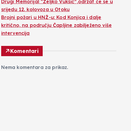
Drugi Memorijal “Željko Vukšić”,održat će se u
srijedu 12. kolovoza u Otoku
Brojni požari u HNŽ-u: Kod Konjica i dalje
kritično, na području Čapljine zabilježeno više
intervencija
Komentari
Nema komentara za prikaz.