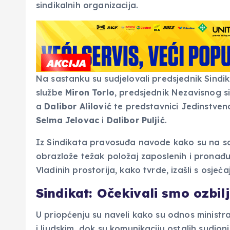
sindikalnih organizacija.
Na sastanku su sudjelovali predsjednik Sindik
službe
Miron Torlo
, predsjednik Nezavisnog s
a
Dalibor Alilović
te predstavnici Jedinstve
Selma Jelovac
i
Dalibor Puljić
.
Iz Sindikata pravosuđa navode kako su na s
obrazlože težak položaj zaposlenih i pronađu 
Vladinih prostorija, kako tvrde, izašli s osj
Sindikat: Očekivali smo ozbil
U priopćenju su naveli kako su odnos ministra 
i ljudskim, dok su komunikaciju ostalih sudion