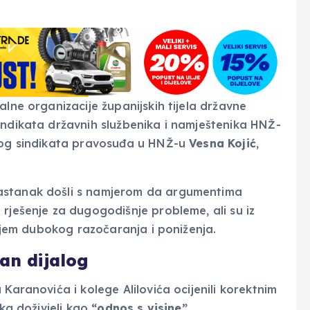
alne organizacije županijskih tijela državne
indikata državnih službenika i namještenika HNŽ-
nog sindikata pravosuđa u HNŽ-u
Vesna Kojić
,
astanak došli s namjerom da argumentima
rješenje za dugogodišnje probleme, ali su iz
ećajem dubokog razočaranja i poniženja.
jan dijalog
Karanovića i kolege Alilovića ocijenili korektnim
ika doživjeli kao
“odnos s visine”
.