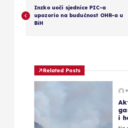
N
Inzko uoči sjednice PIC-a
a
upozorio na budućnost OHR-a u
BiH
v
i
g
Related Posts
a
c
Ak
ga
i
i 