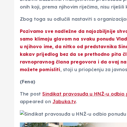
onih koji, prema njihovim riječima, nisu riješi
Zbog toga su odlučili nastaviti s organizaci
Pozivamo sve nadležne da najozbiljnije shva
samo klimaju glavom na svaku ponudu Vlade
u njihovo ime, da nitko od predstavnika Sin
kakav prijedlog bez da se prethodno pita čl
ravnopravnog člana pregovora i da ovaj naš
možete pomisliti
, stoji u priopćenju za jav
(Fena)
The post
Sindikat pravosuđa u HNŽ-u odbio 
appeared on
Jabuka.tv
.