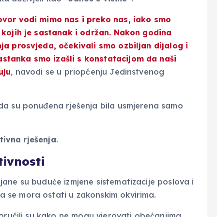
ovor vodi mimo nas i preko nas, iako smo
 kojih je sastanak i održan. Nakon godina
ja prosvjeda, očekivali smo ozbiljan dijalog i
stanka smo izašli s konstatacijom da naši
uju
, navodi se u priopćenju Jedinstvenog
da su ponuđena rješenja bila usmjerena samo
tivna rješenja
.
tivnosti
ane su buduće izmjene sistematizacije poslova i
da se mora ostati u zakonskim okvirima.
poručili su kako ne mogu vjerovati obećanjima