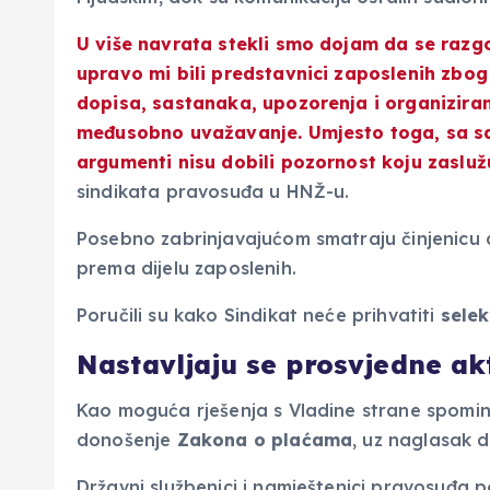
U više navrata stekli smo dojam da se razg
upravo mi bili predstavnici zaposlenih zbog
dopisa, sastanaka, upozorenja i organiziran
međusobno uvažavanje. Umjesto toga, sa sa
argumenti nisu dobili pozornost koju zasluž
sindikata pravosuđa u HNŽ-u.
Posebno zabrinjavajućom smatraju činjenicu 
prema dijelu zaposlenih.
Poručili su kako Sindikat neće prihvatiti
selek
Nastavljaju se prosvjedne ak
Kao moguća rješenja s Vladine strane spominj
donošenje
Zakona o plaćama
, uz naglasak 
Državni službenici i namještenici pravosuđa 