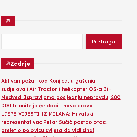
Pretraga
Zadnje
Aktivan požar kod Konjica, u gašenju
sudjelovali Air Tractor i helikopter OS-a BiH
Medved: Ispravljamo posljednju nepravdu, 200
000 branitelja će dobiti novo pravo
LJEPE VIJESTI IZ MILANA: Hrvatski
reprezentativac Petar Sučić postao otac,
preletio polovicu svijeta da vidi sina!