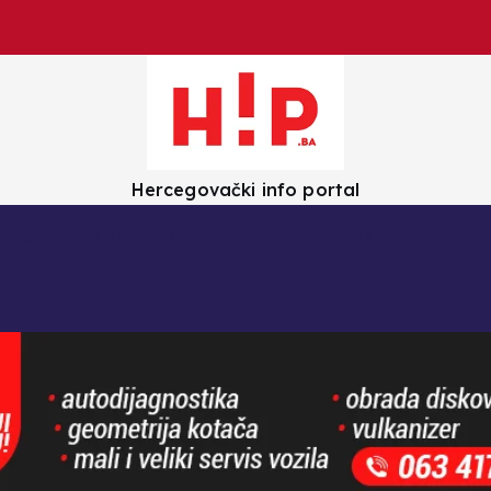
Hercegovački info portal
olica
Crna kronika
Zanimljivosti