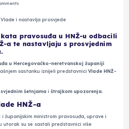
omments
dikata pravosuđa u HNŽ-u odbacili
-a te nastavljaju s prosvjednim
.
uđa u Hercegovačko-neretvanskoj županiji
ašnjem sastanku iznijeli predstavnici
Vlade HNŽ-
osvjednim šetnjama
i
štrajkom upozorenja
.
Vlade HNŽ-a
č
i županijskim ministrom pravosuđa, uprave i
 utorak su se sastali predstavnici više