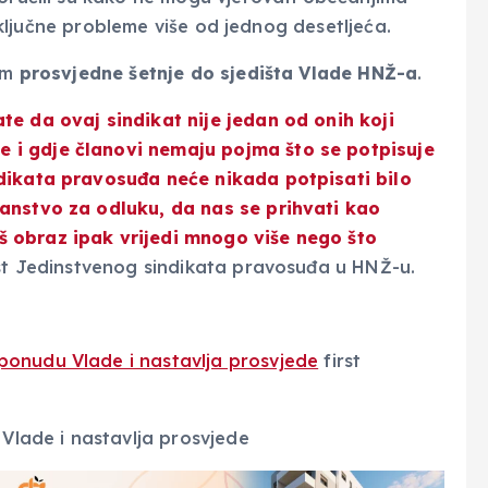
li ključne probleme više od jednog desetljeća.
jom
prosvjedne šetnje do sjedišta Vlade HNŽ-a
.
te da ovaj sindikat nije jedan od onih koji
 i gdje članovi nemaju pojma što se potpisuje
dikata pravosuđa neće nikada potpisati bilo
anstvo za odluku, da nas se prihvati kao
 obraz ipak vrijedi mnogo više nego što
nost Jedinstvenog sindikata pravosuđa u HNŽ-u.
ponudu Vlade i nastavlja prosvjede
first