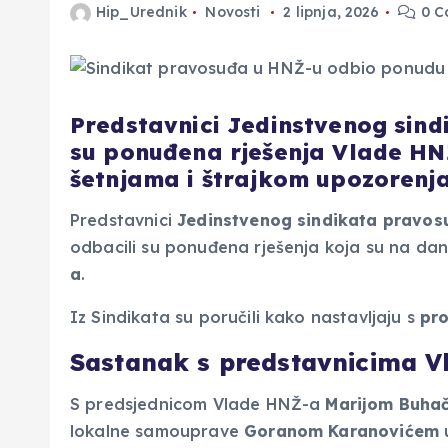
Hip_Urednik
Novosti
2 lipnja, 2026
0 C
Predstavnici Jedinstvenog sin
su ponuđena rješenja Vlade HNŽ
šetnjama i štrajkom upozorenja
Predstavnici
Jedinstvenog sindikata pravos
odbacili su ponuđena rješenja koja su na dan
a
.
Iz Sindikata su poručili kako nastavljaju s
pr
Sastanak s predstavnicima 
S predsjednicom Vlade HNŽ-a
Marijom Buha
lokalne samouprave
Goranom Karanovićem
u