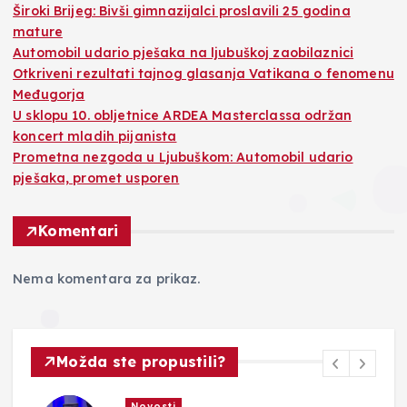
Široki Brijeg: Bivši gimnazijalci proslavili 25 godina
mature
Automobil udario pješaka na ljubuškoj zaobilaznici
Otkriveni rezultati tajnog glasanja Vatikana o fenomenu
Međugorja
U sklopu 10. obljetnice ARDEA Masterclassa održan
koncert mladih pijanista
Prometna nezgoda u Ljubuškom: Automobil udario
pješaka, promet usporen
Komentari
Nema komentara za prikaz.
Možda ste propustili?
Novosti