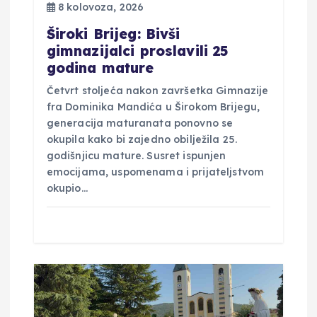
a
8 kolovoza, 2026
Široki Brijeg: Bivši
gimnazijalci proslavili 25
godina mature
Četvrt stoljeća nakon završetka Gimnazije
fra Dominika Mandića u Širokom Brijegu,
generacija maturanata ponovno se
okupila kako bi zajedno obilježila 25.
godišnjicu mature. Susret ispunjen
emocijama, uspomenama i prijateljstvom
okupio…