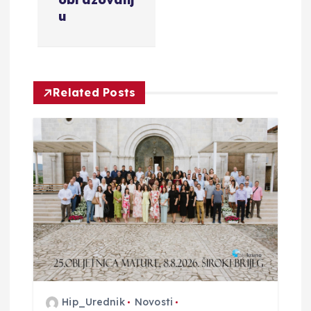
c
u
i
j
Related Posts
a
o
b
j
a
v
Hip_Urednik
Novosti