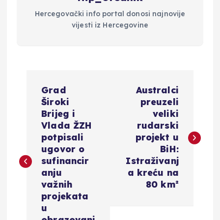
Hercegovački info portal donosi najnovije
vijesti iz Hercegovine
N
Grad
Australci
a
Široki
preuzeli
Brijeg i
veliki
v
Vlada ŽZH
rudarski
potpisali
projekt u
i
ugovor o
BiH:
sufinancir
Istraživanj
g
anju
a kreću na
važnih
80 km²
a
projekata
u
obrazovanj