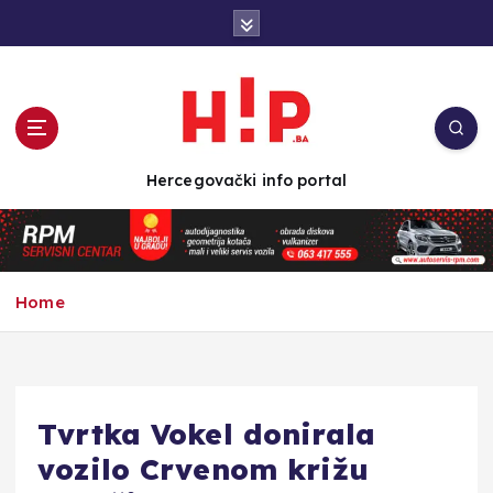
S
k
i
p
t
o
c
Hercegovački info portal
o
n
t
e
n
Home
t
Tvrtka Vokel donirala
vozilo Crvenom križu