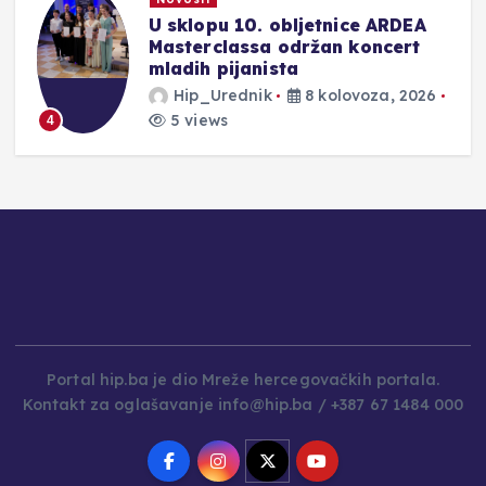
U sklopu 10. obljetnice ARDEA
Masterclassa održan koncert
mladih pijanista
Hip_Urednik
8 kolovoza, 2026
5 views
4
Portal hip.ba je dio Mreže hercegovačkih portala.
Kontakt za oglašavanje info@hip.ba / +387 67 1484 000