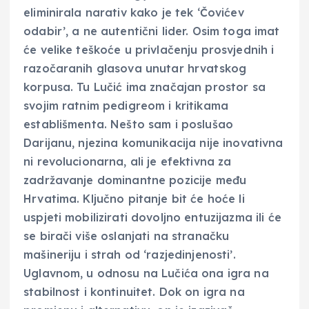
eliminirala narativ kako je tek ‘Čovićev
odabir’, a ne autentični lider. Osim toga imat
će velike teškoće u privlačenju prosvjednih i
razočaranih glasova unutar hrvatskog
korpusa. Tu Lučić ima značajan prostor sa
svojim ratnim pedigreom i kritikama
establišmenta. Nešto sam i poslušao
Darijanu, njezina komunikacija nije inovativna
ni revolucionarna, ali je efektivna za
zadržavanje dominantne pozicije među
Hrvatima. Ključno pitanje bit će hoće li
uspjeti mobilizirati dovoljno entuzijazma ili će
se birači više oslanjati na stranačku
mašineriju i strah od ‘razjedinjenosti’.
Uglavnom, u odnosu na Lučića ona igra na
stabilnost i kontinuitet. Dok on igra na