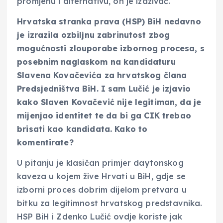
promjenu i alternativu, on je izazivač.
Hrvatska stranka prava (HSP) BiH nedavno
je izrazila ozbiljnu zabrinutost zbog
mogućnosti zlouporabe izbornog procesa, s
posebnim naglaskom na kandidaturu
Slavena Kovačevića za hrvatskog člana
Predsjedništva BiH. I sam Lučić je izjavio
kako Slaven Kovačević nije legitiman, da je
mijenjao identitet te da bi ga CIK trebao
brisati kao kandidata. Kako to
komentirate?
U pitanju je klasičan primjer daytonskog
kaveza u kojem žive Hrvati u BiH, gdje se
izborni proces dobrim dijelom pretvara u
bitku za legitimnost hrvatskog predstavnika.
HSP BiH i Zdenko Lučić ovdje koriste jak