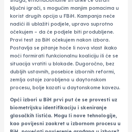
snaga, etnonacionalne stranke će ostati
ključni igrači, s mogućim manjim pomacima u
korist drugih opcija u FBiH. Kampanja neće
nadići ili ublažiti podjele, upravo suprotno
očekujem – da će podjele biti produbljene.
Pravi test za BiH očekujem nakon izbora.
Postavlja se pitanje hoće li nova vlast ikako
moći formirati funkcionalnu koaliciju ili će se
situacija vratiti u blokade. Dugoročno, bez
dubljih ustavnih, posebice izbornih reformi,
zemlja ostaje zarobljena u daytonskom
procesu, bolje kazati u daytonskome kavezu.
Opći izbori u BiH prvi put će se provesti uz
biometrijsku identifikaciju i skeniranje
glasačkih listića. Mogu li nove tehnologije,
kao povijesni zaokret u izbornom procesu u
BiH, povećati povjerenje građana u izbore?