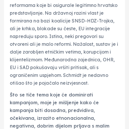
reformama koje bi osigurale legitimno hrvatsko
predstavljanje. Na državnoj razini vlast je
formirana na bazi koalicije SNSD-HDZ-Trojka,
ali je krhka, blokade su česte, EU integracije
napreduju sporo. Istina, neki pregovori su
otvoreni ali je malo reformi. Nažalost, sustav je i
dalje zarobljen etničkim vetima, korupcijom i
klijentelizmom. Međunarodna zajednica, OHR,
EU i SAD pokušavaju vršiti pritisak, ali s
ograničenim uspjehom. Schmidt je nedavno
otišao što je pojačalo neizvjesnost.
Što se tiče tema koje će dominirati
kampanjom, moje je mišljenje kako će
kampanja biti dosadna, predvidiva,
očekivana, izrazito etnonacionalna,
negativna, dobrim dijelom prljava s malim