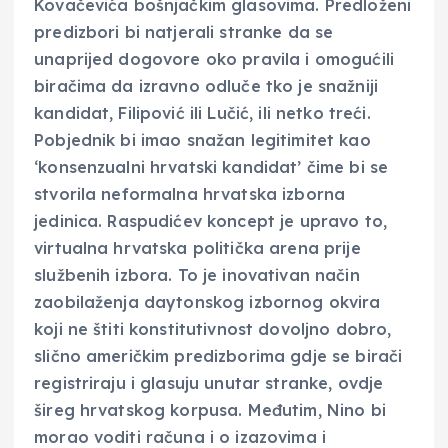
Kovačevića bošnjačkim glasovima. Predloženi
predizbori bi natjerali stranke da se
unaprijed dogovore oko pravila i omogućili
biračima da izravno odluče tko je snažniji
kandidat, Filipović ili Lučić, ili netko treći.
Pobjednik bi imao snažan legitimitet kao
‘konsenzualni hrvatski kandidat’ čime bi se
stvorila neformalna hrvatska izborna
jedinica. Raspudićev koncept je upravo to,
virtualna hrvatska politička arena prije
službenih izbora. To je inovativan način
zaobilaženja daytonskog izbornog okvira
koji ne štiti konstitutivnost dovoljno dobro,
slično američkim predizborima gdje se birači
registriraju i glasuju unutar stranke, ovdje
šireg hrvatskog korpusa. Međutim, Nino bi
morao voditi računa i o izazovima i