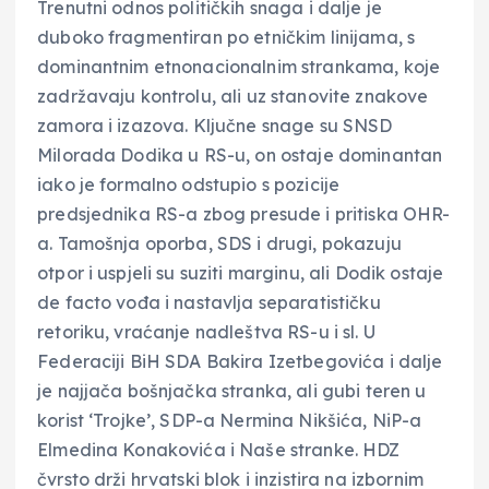
Trenutni odnos političkih snaga i dalje je
duboko fragmentiran po etničkim linijama, s
dominantnim etnonacionalnim strankama, koje
zadržavaju kontrolu, ali uz stanovite znakove
zamora i izazova. Ključne snage su SNSD
Milorada Dodika u RS-u, on ostaje dominantan
iako je formalno odstupio s pozicije
predsjednika RS-a zbog presude i pritiska OHR-
a. Tamošnja oporba, SDS i drugi, pokazuju
otpor i uspjeli su suziti marginu, ali Dodik ostaje
de facto vođa i nastavlja separatističku
retoriku, vraćanje nadleštva RS-u i sl. U
Federaciji BiH SDA Bakira Izetbegovića i dalje
je najjača bošnjačka stranka, ali gubi teren u
korist ‘Trojke’, SDP-a Nermina Nikšića, NiP-a
Elmedina Konakovića i Naše stranke. HDZ
čvrsto drži hrvatski blok i inzistira na izbornim