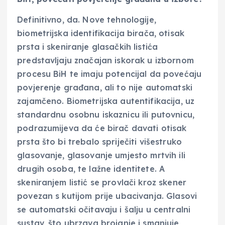
Definitivno, da. Nove tehnologije,
biometrijska identifikacija birača, otisak
prsta i skeniranje glasačkih listića
predstavljaju značajan iskorak u izbornom
procesu BiH te imaju potencijal da povećaju
povjerenje građana, ali to nije automatski
zajamčeno. Biometrijska autentifikacija, uz
standardnu osobnu iskaznicu ili putovnicu,
podrazumijeva da će birač davati otisak
prsta što bi trebalo spriječiti višestruko
glasovanje, glasovanje umjesto mrtvih ili
drugih osoba, te lažne identitete. A
skeniranjem listić se provlači kroz skener
povezan s kutijom prije ubacivanja. Glasovi
se automatski očitavaju i šalju u centralni
sustav, što ubrzava brojanje i smanjuje