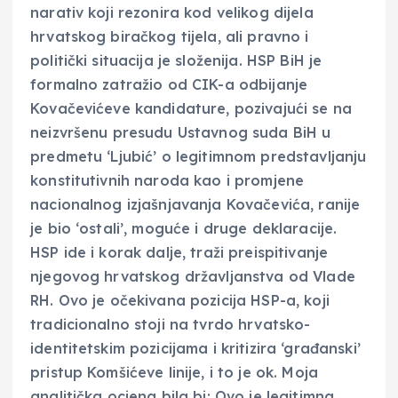
narativ koji rezonira kod velikog dijela
hrvatskog biračkog tijela, ali pravno i
politički situacija je složenija. HSP BiH je
formalno zatražio od CIK-a odbijanje
Kovačevićeve kandidature, pozivajući se na
neizvršenu presudu Ustavnog suda BiH u
predmetu ‘Ljubić’ o legitimnom predstavljanju
konstitutivnih naroda kao i promjene
nacionalnog izjašnjavanja Kovačevića, ranije
je bio ‘ostali’, moguće i druge deklaracije.
HSP ide i korak dalje, traži preispitivanje
njegovog hrvatskog državljanstva od Vlade
RH. Ovo je očekivana pozicija HSP-a, koji
tradicionalno stoji na tvrdo hrvatsko-
identitetskim pozicijama i kritizira ‘građanski’
pristup Komšićeve linije, i to je ok. Moja
analitička ocjena bila bi: Ovo je legitimna