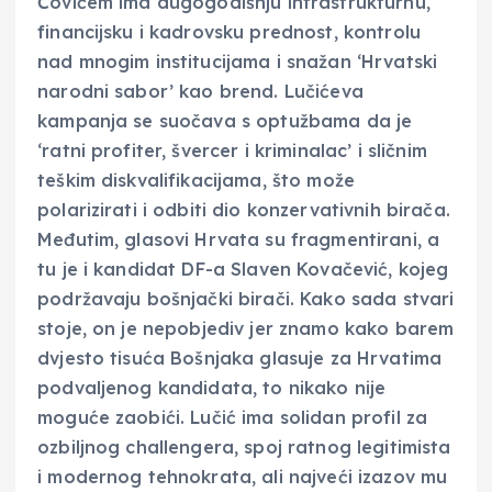
Čovićem ima dugogodišnju infrastrukturnu,
financijsku i kadrovsku prednost, kontrolu
nad mnogim institucijama i snažan ‘Hrvatski
narodni sabor’ kao brend. Lučićeva
kampanja se suočava s optužbama da je
‘ratni profiter, švercer i kriminalac’ i sličnim
teškim diskvalifikacijama, što može
polarizirati i odbiti dio konzervativnih birača.
Međutim, glasovi Hrvata su fragmentirani, a
tu je i kandidat DF-a Slaven Kovačević, kojeg
podržavaju bošnjački birači. Kako sada stvari
stoje, on je nepobjediv jer znamo kako barem
dvjesto tisuća Bošnjaka glasuje za Hrvatima
podvaljenog kandidata, to nikako nije
moguće zaobići. Lučić ima solidan profil za
ozbiljnog challengera, spoj ratnog legitimista
i modernog tehnokrata, ali najveći izazov mu