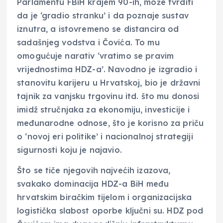
Parlamentu FBiH krajem 90-ih, može tvrditi
da je ‘gradio stranku’ i da poznaje sustav
iznutra, a istovremeno se distancira od
sadašnjeg vodstva i Čovića. To mu
omogućuje narativ ‘vratimo se pravim
vrijednostima HDZ-a’. Navodno je izgradio i
stanovitu karijeru u Hrvatskoj, bio je državni
tajnik za vanjsku trgovinu itd. što mu donosi
imidž stručnjaka za ekonomiju, investicije i
međunarodne odnose, što je korisno za priču
o ‘novoj eri politike’ i nacionalnoj strategiji
sigurnosti koju je najavio.
Što se tiče njegovih najvećih izazova,
svakako dominacija HDZ-a BiH među
hrvatskim biračkim tijelom i organizacijska
logistička slabost oporbe ključni su. HDZ pod