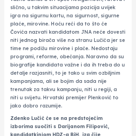
slično, u takvim situacijama pozicija uvijek
igra na sigurnu kartu, na sigurnost, sigurne
plaće, mirovine. Hoću reći da to što će
Čovića nazvati kandidatom JNA neće dovesti
niti jednog birača više na stranu Lučića jer se
time ne podižu mirovine i plaće. Nedostaju
programi, reforme, obećanja. Naravno da su
biografije kandidata važne i da ih treba do u
detalje razjasniti, to je tako u svim ozbiljnim
kampanjama, ali se bojim da sada nije
trenutak za takvu kampanju, niti u regiji, a
niti u svijetu. Hrvatski premijer Plenković to
jako dobro razumije.
Zdenko Lučić će se na predstojećim
izborima suočiti s Darijanom Filipović,
kandidatkinjom HDZ-a BiH, iza čije