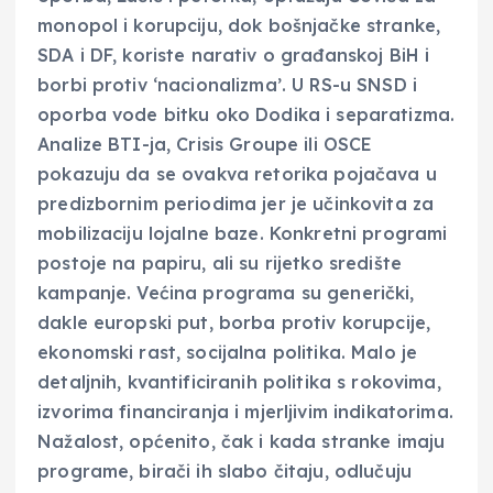
monopol i korupciju, dok bošnjačke stranke,
SDA i DF, koriste narativ o građanskoj BiH i
borbi protiv ‘nacionalizma’. U RS-u SNSD i
oporba vode bitku oko Dodika i separatizma.
Analize BTI-ja, Crisis Groupe ili OSCE
pokazuju da se ovakva retorika pojačava u
predizbornim periodima jer je učinkovita za
mobilizaciju lojalne baze. Konkretni programi
postoje na papiru, ali su rijetko središte
kampanje. Većina programa su generički,
dakle europski put, borba protiv korupcije,
ekonomski rast, socijalna politika. Malo je
detaljnih, kvantificiranih politika s rokovima,
izvorima financiranja i mjerljivim indikatorima.
Nažalost, općenito, čak i kada stranke imaju
programe, birači ih slabo čitaju, odlučuju