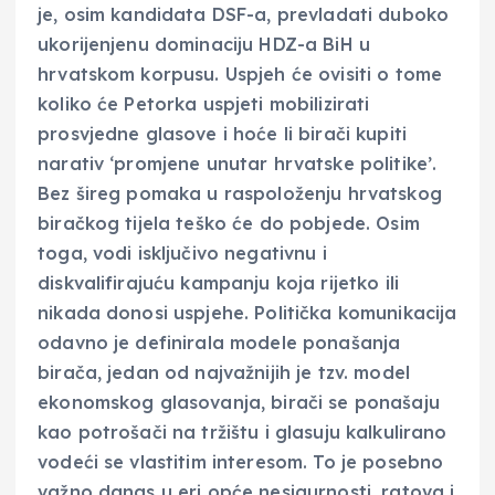
je, osim kandidata DSF-a, prevladati duboko
ukorijenjenu dominaciju HDZ-a BiH u
hrvatskom korpusu. Uspjeh će ovisiti o tome
koliko će Petorka uspjeti mobilizirati
prosvjedne glasove i hoće li birači kupiti
narativ ‘promjene unutar hrvatske politike’.
Bez šireg pomaka u raspoloženju hrvatskog
biračkog tijela teško će do pobjede. Osim
toga, vodi isključivo negativnu i
diskvalifirajuću kampanju koja rijetko ili
nikada donosi uspjehe. Politička komunikacija
odavno je definirala modele ponašanja
birača, jedan od najvažnijih je tzv. model
ekonomskog glasovanja, birači se ponašaju
kao potrošači na tržištu i glasuju kalkulirano
vodeći se vlastitim interesom. To je posebno
važno danas u eri opće nesigurnosti, ratova i