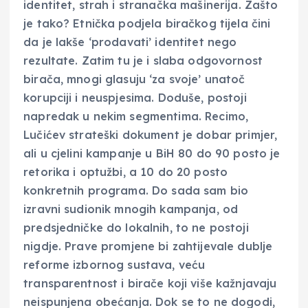
identitet, strah i stranačka mašinerija. Zašto
je tako? Etnička podjela biračkog tijela čini
da je lakše ‘prodavati’ identitet nego
rezultate. Zatim tu je i slaba odgovornost
birača, mnogi glasuju ‘za svoje’ unatoč
korupciji i neuspjesima. Doduše, postoji
napredak u nekim segmentima. Recimo,
Lučićev strateški dokument je dobar primjer,
ali u cjelini kampanje u BiH 80 do 90 posto je
retorika i optužbi, a 10 do 20 posto
konkretnih programa. Do sada sam bio
izravni sudionik mnogih kampanja, od
predsjedničke do lokalnih, to ne postoji
nigdje. Prave promjene bi zahtijevale dublje
reforme izbornog sustava, veću
transparentnost i birače koji više kažnjavaju
neispunjena obećanja. Dok se to ne dogodi,