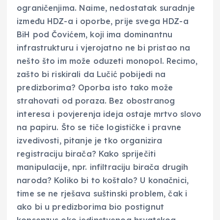
ograničenjima. Naime, nedostatak suradnje
između HDZ-a i oporbe, prije svega HDZ-a
BiH pod Čovićem, koji ima dominantnu
infrastrukturu i vjerojatno ne bi pristao na
nešto što im može oduzeti monopol. Recimo,
zašto bi riskirali da Lučić pobijedi na
predizborima? Oporba isto tako može
strahovati od poraza. Bez obostranog
interesa i povjerenja ideja ostaje mrtvo slovo
na papiru. Što se tiče logističke i pravne
izvedivosti, pitanje je tko organizira
registraciju birača? Kako spriječiti
manipulacije, npr. infiltraciju birača drugih
naroda? Koliko bi to koštalo? U konačnici,
time se ne rješava suštinski problem, čak i
ako bi u predizborima bio postignut