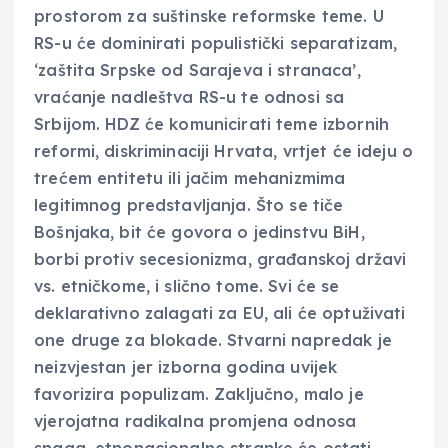
prostorom za suštinske reformske teme. U
RS-u će dominirati populistički separatizam,
‘zaštita Srpske od Sarajeva i stranaca’,
vraćanje nadleštva RS-u te odnosi sa
Srbijom. HDZ će komunicirati teme izbornih
reformi, diskriminaciji Hrvata, vrtjet će ideju o
trećem entitetu ili jačim mehanizmima
legitimnog predstavljanja. Što se tiče
Bošnjaka, bit će govora o jedinstvu BiH,
borbi protiv secesionizma, građanskoj državi
vs. etničkome, i slično tome. Svi će se
deklarativno zalagati za EU, ali će optuživati
one druge za blokade. Stvarni napredak je
neizvjestan jer izborna godina uvijek
favorizira populizam. Zaključno, malo je
vjerojatna radikalna promjena odnosa