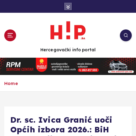
S
k
i
p
t
o
c
Hercegovački info portal
o
n
t
e
n
Home
t
Dr. sc. Ivica Granić uoči
Općih izbora 2026.: BiH