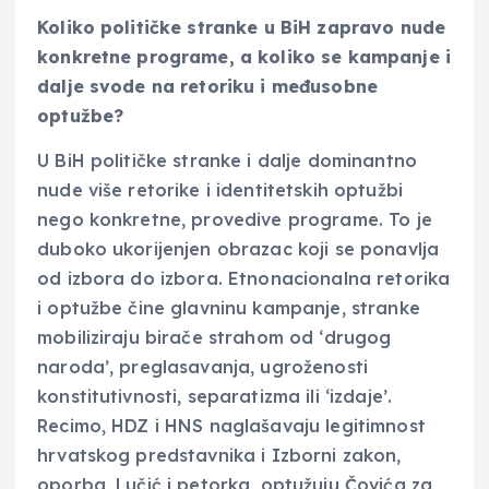
Koliko političke stranke u BiH zapravo nude
konkretne programe, a koliko se kampanje i
dalje svode na retoriku i međusobne
optužbe?
U BiH političke stranke i dalje dominantno
nude više retorike i identitetskih optužbi
nego konkretne, provedive programe. To je
duboko ukorijenjen obrazac koji se ponavlja
od izbora do izbora. Etnonacionalna retorika
i optužbe čine glavninu kampanje, stranke
mobiliziraju birače strahom od ‘drugog
naroda’, preglasavanja, ugroženosti
konstitutivnosti, separatizma ili ‘izdaje’.
Recimo, HDZ i HNS naglašavaju legitimnost
hrvatskog predstavnika i Izborni zakon,
oporba, Lučić i petorka, optužuju Čovića za