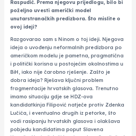
Raspudić. Prema njegovu prijedlogu, bilo bi
poželjno uvesti američki model
unutarstranačkih predizbora. Što mislite o
ovoj ideji?
Razgovarao sam s Ninom o toj ideji. Njegova
ideja o uvođenju neformalnih predizbora po
američkom modelu je pametna, pragmatična
i politički korisna u postojećim okolnostima u
BiH, iako nije čarobno rješenje. Zašto je
dobra ideja? Rješava ključni problem
fragmentacije hrvatskih glasova. Trenutno
imamo situaciju gdje se HDZ-ova
kandidatkinja Filipović natječe protiv Zdenka
Lučića, i eventualno drugih iz petorke, što
vodi rasipanju hrvatskih glasova i olakšava
pobjedu kandidatima poput Slavena