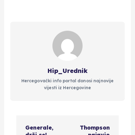
Hip_Urednik
Hercegovački info portal donosi najnovije
vijesti iz Hercegovine
N
Generale,
Thompson
drži se!
najavio