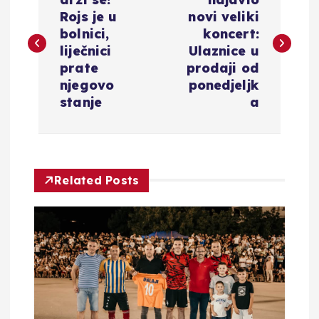
a
Rojs je u
novi veliki
v
bolnici,
koncert:
liječnici
Ulaznice u
i
prate
prodaji od
njegovo
ponedjeljk
g
stanje
a
a
c
Related Posts
i
j
a
o