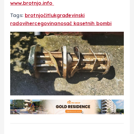
www.brotnjo.info
Tags:
brotnjo
čitluk
građevinski
radovi
hercegovina
nosač kasetnih bombi