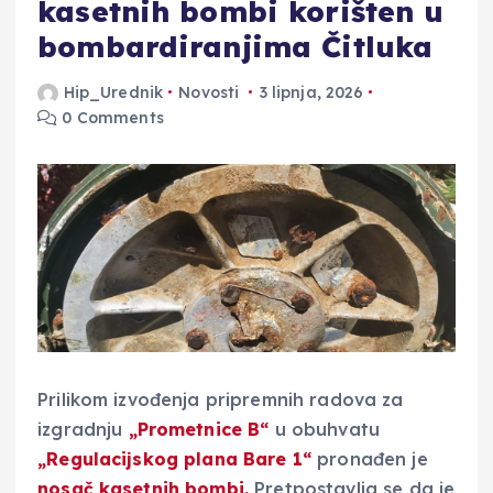
kasetnih bombi korišten u
bombardiranjima Čitluka
Hip_Urednik
Novosti
3 lipnja, 2026
0 Comments
Prilikom izvođenja pripremnih radova za
izgradnju
„Prometnice B“
u obuhvatu
„Regulacijskog plana Bare 1“
pronađen je
nosač kasetnih bombi.
Pretpostavlja se da je