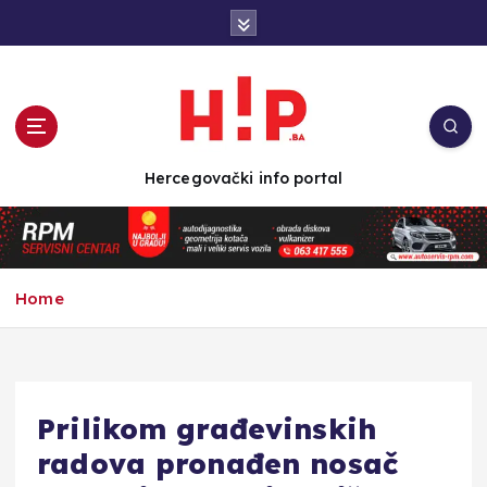
S
k
i
p
t
o
c
Hercegovački info portal
o
n
t
e
n
Home
t
Prilikom građevinskih
radova pronađen nosač