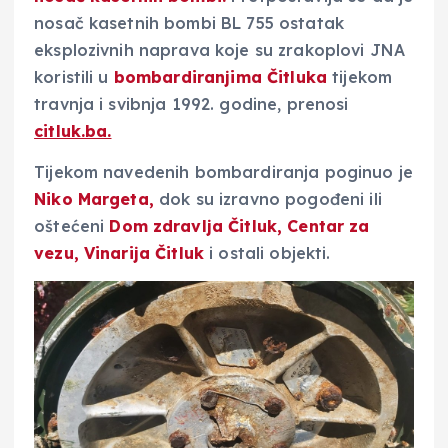
nosač kasetnih bombi BL 755 ostatak
eksplozivnih naprava koje su zrakoplovi JNA
koristili u
bombardiranjima Čitluka
tijekom
travnja i svibnja 1992. godine, prenosi
citluk.ba.
Tijekom navedenih bombardiranja poginuo je
Niko Margeta,
dok su izravno pogođeni ili
oštećeni
Dom zdravlja Čitluk, Centar za
vezu, Vinarija Čitluk
i ostali objekti.