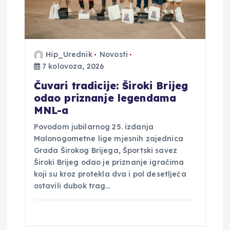
b
j
Hip_Urednik
Novosti
7 kolovoza, 2026
a
Čuvari tradicije: Široki Brijeg
v
odao priznanje legendama
MNL-a
a
Povodom jubilarnog 25. izdanja
Malonogometne lige mjesnih zajednica
Grada Širokog Brijega, Športski savez
Široki Brijeg odao je priznanje igračima
koji su kroz protekla dva i pol desetljeća
ostavili dubok trag…