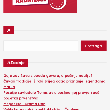
Pretraga
Zadnje
Gdje završava sloboda govora, a počinje nasilje?
Čuvari tradicije: Široki Brijeg odao priznanje legendama
MNL-a
Posušje savladalo Tomislav u posljednjoj provjeri uoči
početka prvenstva!
Mepas Mall Drama Dan
Veliki karnevalski spektakl stiže u Čapljinu