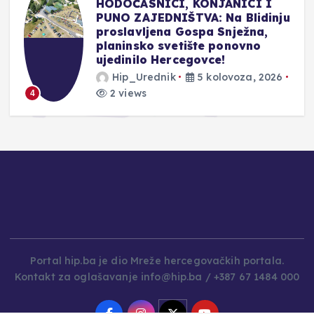
HODOČASNICI, KONJANICI I
PUNO ZAJEDNIŠTVA: Na Blidinju
proslavljena Gospa Snježna,
planinsko svetište ponovno
ujedinilo Hercegovce!
Hip_Urednik
5 kolovoza, 2026
2 views
4
Portal hip.ba je dio Mreže hercegovačkih portala.
Kontakt za oglašavanje info@hip.ba / +387 67 1484 000