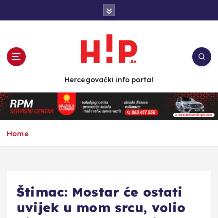
S
k
i
p
t
o
c
Hercegovački info portal
o
n
t
e
n
Home
t
Štimac: Mostar će ostati
uvijek u mom srcu, volio