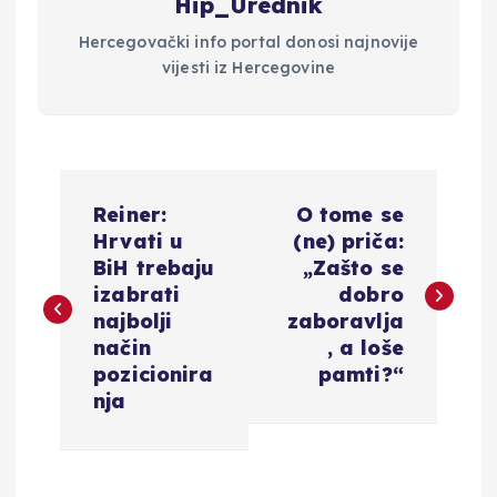
Hip_Urednik
Hercegovački info portal donosi najnovije
vijesti iz Hercegovine
N
Reiner:
O tome se
a
Hrvati u
(ne) priča:
BiH trebaju
„Zašto se
v
izabrati
dobro
najbolji
zaboravlja
i
način
, a loše
pozicionira
pamti?“
g
nja
a