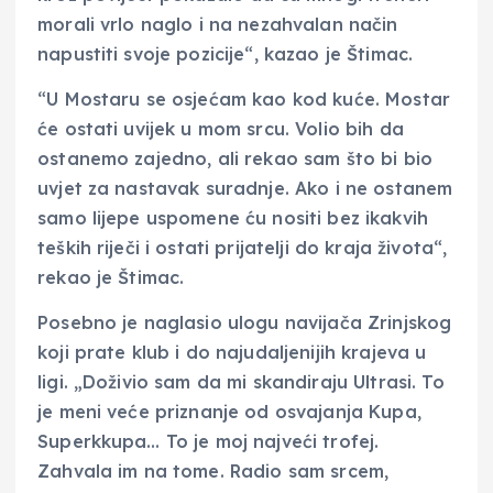
morali vrlo naglo i na nezahvalan način
napustiti svoje pozicije“, kazao je Štimac.
“U Mostaru se osjećam kao kod kuće. Mostar
će ostati uvijek u mom srcu. Volio bih da
ostanemo zajedno, ali rekao sam što bi bio
uvjet za nastavak suradnje. Ako i ne ostanem
samo lijepe uspomene ću nositi bez ikakvih
teških riječi i ostati prijatelji do kraja života“,
rekao je Štimac.
Posebno je naglasio ulogu navijača Zrinjskog
koji prate klub i do najudaljenijih krajeva u
ligi. „Doživio sam da mi skandiraju Ultrasi. To
je meni veće priznanje od osvajanja Kupa,
Superkkupa… To je moj najveći trofej.
Zahvala im na tome. Radio sam srcem,