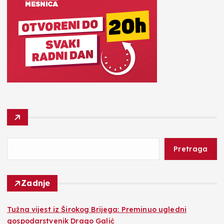
Pretraga
Zadnje
Tužna vijest iz Širokog Brijega: Preminuo ugledni
gospodarstvenik Drago Galić