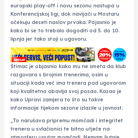
europski play-off i novu sezonu nastupa u
Konferencijskoj ligi, dok navijači u Mostaru
očekuju deseti naslov prvaka. Pojasnio je
kako bi se to trebalo dogoditi od 5. do 10.
lipnja jer tako stoji u ugovoru.
Štimac je objasnio kako mu ne smeta da klub
razgovara s brojnim trenerima, osim u
situaciji kada već ima trenera pod ugovorom
koji kvalitetno obavlja svoj posao. Kazao je
kako Upravi zamjera to što su takve
informacije tijekom sezone izlazile u javnost.
„To narušava pripremu momčadi i integritet
trenera u svlačionici te bitno utječe na
atmosferu unutar momčadi. Nemam ljutnje