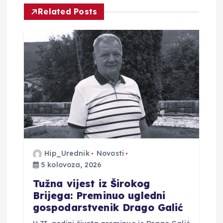
c
Related Posts
i
j
a
o
b
j
Hip_Urednik
Novosti
5 kolovoza, 2026
a
Tužna vijest iz Širokog
Brijega: Preminuo ugledni
v
gospodarstvenik Drago Galić