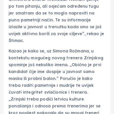
po tom pitanju, ali osjećam određenu tugu
jer smatram da se to moglo napraviti na
puno pametniji način. Te su informacije
izlazile u javnost u trenutku kada smo se još
uvijek aktivno borili za svoje ciljeve“, rekao je
Štimac.
Kazao je kako se, uz Simona Rožmana, u
kontekstu mogućeg novog trenera Zrinjskog
spominje još nekoliko imena. „Obično je prvi
kandidat čije ime dospije u javnost samo
maska ili probni balon.“ Poručio je kako
treba raditi pametnije i mudrije te uvijek
čuvati integritet svlačionice i trenera.
„Zrinjski treba podići letvicu kulture
ponašanja i odnosa prema trenerima jer se
kroz povijest pokazalo da su mnogi treneri