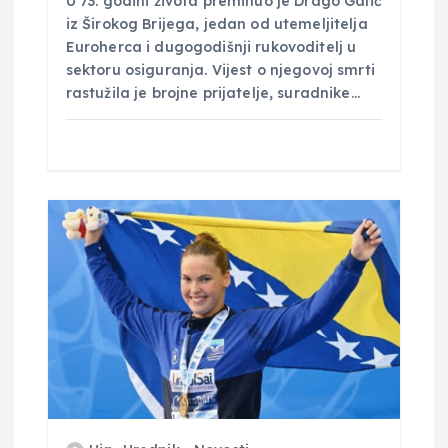
a
U 73. godini života preminuo je Drago Galić
iz Širokog Brijega, jedan od utemeljitelja
Euroherca i dugogodišnji rukovoditelj u
sektoru osiguranja. Vijest o njegovoj smrti
rastužila je brojne prijatelje, suradnike…