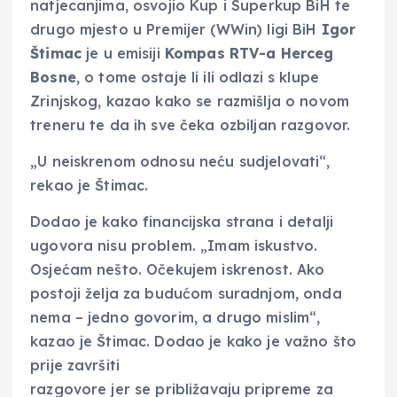
natjecanjima, osvojio Kup i Superkup BiH te
drugo mjesto u Premijer (WWin) ligi BiH
Igor
Štimac
je u emisiji
Kompas RTV-a Herceg
Bosne
, o tome ostaje li ili odlazi s klupe
Zrinjskog, kazao kako se razmišlja o novom
treneru te da ih sve čeka ozbiljan razgovor.
„U neiskrenom odnosu neću sudjelovati“,
rekao je Štimac.
Dodao je kako financijska strana i detalji
ugovora nisu problem. „Imam iskustvo.
Osjećam nešto. Očekujem iskrenost. Ako
postoji želja za budućom suradnjom, onda
nema – jedno govorim, a drugo mislim“,
kazao je Štimac. Dodao je kako je važno što
prije završiti
razgovore jer se približavaju pripreme za