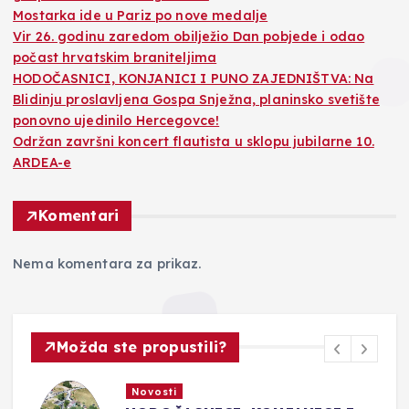
Mostarka ide u Pariz po nove medalje
Vir 26. godinu zaredom obilježio Dan pobjede i odao
počast hrvatskim braniteljima
HODOČASNICI, KONJANICI I PUNO ZAJEDNIŠTVA: Na
Blidinju proslavljena Gospa Snježna, planinsko svetište
ponovno ujedinilo Hercegovce!
Održan završni koncert flautista u sklopu jubilarne 10.
ARDEA-e
Komentari
Nema komentara za prikaz.
Možda ste propustili?
Novosti