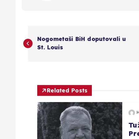
N
Nogometaši BiH doputovali u
a
St. Louis
v
i
Related Posts
g
a
Tu
Pr
c