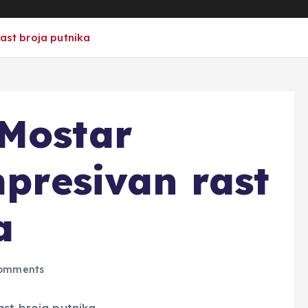
rast broja putnika
 Mostar
mpresivan rast
a
omments