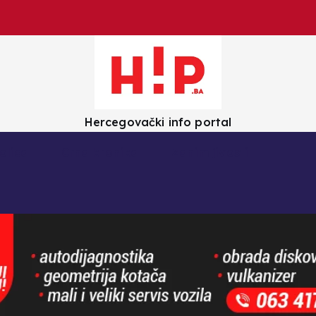
Hercegovački info portal
olica
Crna kronika
Zanimljivosti