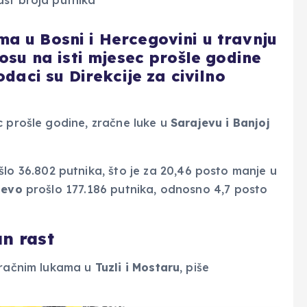
a u Bosni i Hercegovini u travnju
nosu na isti mjesec prošle godine
odaci su Direkcije za civilno
ec prošle godine, zračne luke u
Sarajevu i Banjoj
šlo 36.802 putnika, što je za 20,46 posto manje u
jevo
prošlo 177.186 putnika, odnosno 4,7 posto
an rast
 zračnim lukama u
Tuzli i Mostaru
, piše