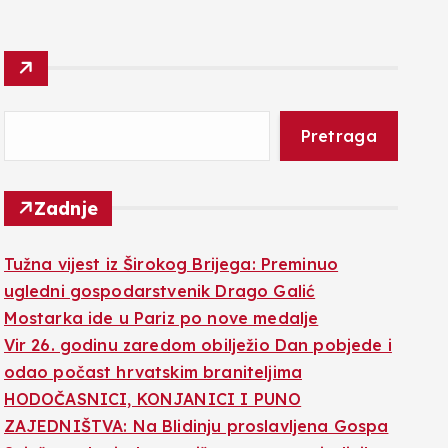
Pretraga
Zadnje
Tužna vijest iz Širokog Brijega: Preminuo
ugledni gospodarstvenik Drago Galić
Mostarka ide u Pariz po nove medalje
Vir 26. godinu zaredom obilježio Dan pobjede i
odao počast hrvatskim braniteljima
HODOČASNICI, KONJANICI I PUNO
ZAJEDNIŠTVA: Na Blidinju proslavljena Gospa