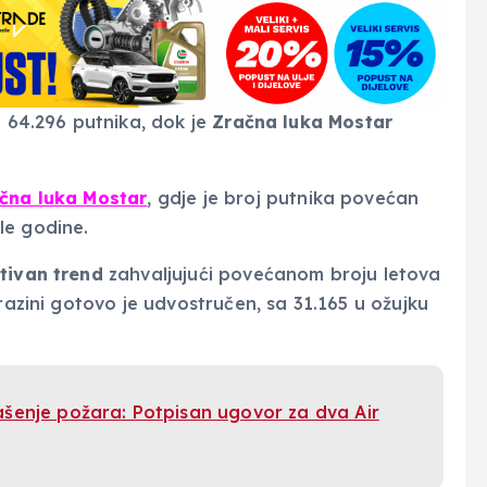
e 64.296 putnika, dok je
Zračna luka Mostar
čna luka Mostar
, gdje je broj putnika povećan
le godine.
tivan trend
zahvaljujući povećanom broju letova
razini gotovo je udvostručen, sa 31.165 u ožujku
šenje požara: Potpisan ugovor za dva Air