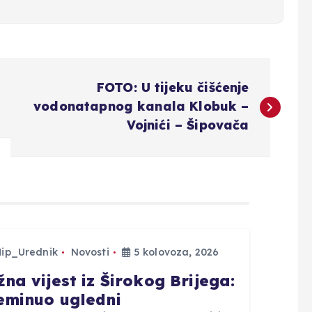
FOTO: U tijeku čišćenje
vodonatapnog kanala Klobuk –
Vojnići – Šipovača
Hip_Urednik
Novosti
5 kolovoza, 2026
žna vijest iz Širokog Brijega:
eminuo ugledni