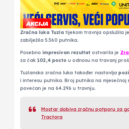
Zračna luka Tuzla
tijekom travnja opslužila j
zabilježila 5.560 putnika.
Posebno
impresivan rezultat
ostvarila je
Zra
za čak
102,4 posto
u odnosu na travanj proš
Tuzlanska zračna luka također nastavlja
pozi
i interesu putnika. Broj putnika na mjesečnoj 
povećan je na 64.296 u travnju.
Mostar dobiva zračnu potporu za ga
Tractora