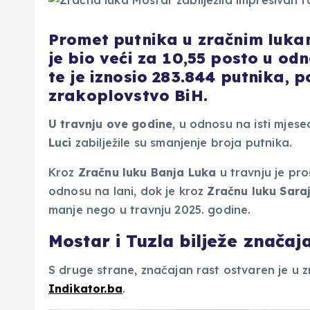
Promet putnika u zračnim lukam
je bio veći za 10,55 posto u od
te je iznosio 283.844 putnika, p
zrakoplovstvo BiH.
U travnju ove godine
, u odnosu na isti mjes
Luci
zabilježile su smanjenje broja putnika.
Kroz
Zračnu luku Banja Luka
u travnju je pro
odnosu na lani, dok je kroz
Zračnu luku Sara
manje nego u travnju 2025. godine.
Mostar i Tuzla bilježe značaj
S druge strane, značajan rast ostvaren je u
Indikator.ba
.