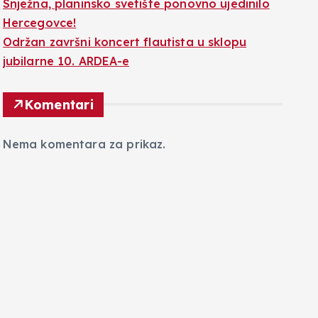
Snježna, planinsko svetište ponovno ujedinilo
Hercegovce!
Održan završni koncert flautista u sklopu
jubilarne 10. ARDEA-e
Komentari
Nema komentara za prikaz.