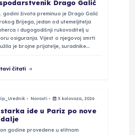
spodarstvenik Drago Galić
. godini života preminuo je Drago Galić
irokog Brijega, jedan od utemeljitelja
herca i dugogodišnji rukovoditelj u
oru osiguranja. Vijest o njegovoj smrti
užila je brojne prijatelje, suradnike…
tavi čitati
Hip_Urednik
Novosti
5 kolovoza, 2026
starka ide u Pariz po nove
dalje
on godine provedene u elitnom