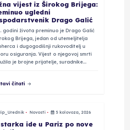
žna vijest iz Širokog Brijega:
eminuo ugledni
spodarstvenik Drago Galić
. godini života preminuo je Drago Galić
irokog Brijega, jedan od utemeljitelja
herca i dugogodišnji rukovoditelj u
oru osiguranja. Vijest o njegovoj smrti
užila je brojne prijatelje, suradnike…
tavi čitati
Hip_Urednik
Novosti
5 kolovoza, 2026
starka ide u Pariz po nove