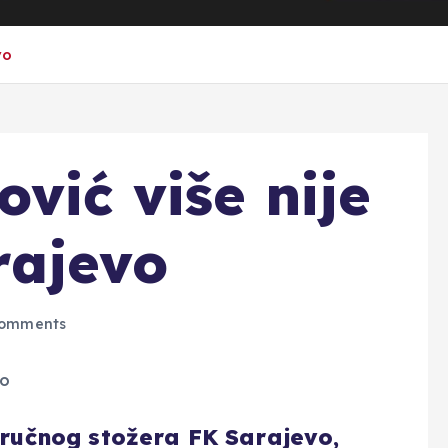
vo
vić više nije
rajevo
omments
stručnog stožera FK Sarajevo,