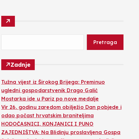
Pretraga
Zadnje
Tužna vijest iz Širokog Brijega: Preminuo
ugledni gospodarstvenik Drago Galić
Mostarka ide u Pariz po nove medalje
Vir 26. godinu zaredom obilježio Dan pobjede i
odao počast hrvatskim braniteljima
HODOČASNICI, KONJANICI I PUNO
ZAJEDNIŠTVA: Na Blidinju proslavljena Gospa