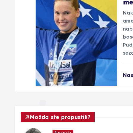
me
v
Nak
a
ame
nap
bos
Pud
sezo
Nas
Možda ste propustili?
Novosti