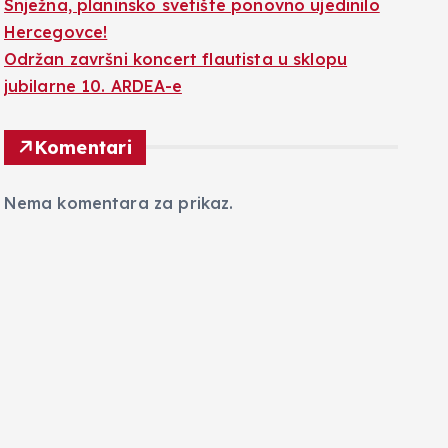
Snježna, planinsko svetište ponovno ujedinilo
Hercegovce!
Održan završni koncert flautista u sklopu
jubilarne 10. ARDEA-e
Komentari
Nema komentara za prikaz.