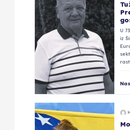
Tu
c
Pr
go
i
U 73
j
iz Š
Euro
a
sekt
rast
o
Nas
b
j
a
Mo