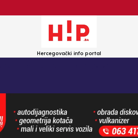
Hercegovački info portal
olica
Crna kronika
Zanimljivosti