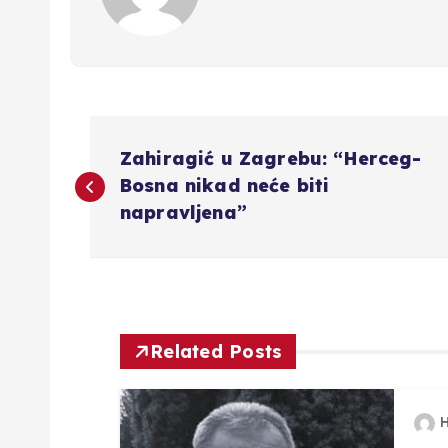
N
Zahiragić u Zagrebu: “Herceg-
a
Bosna nikad neće biti
napravljena”
v
i
g
Related Posts
a