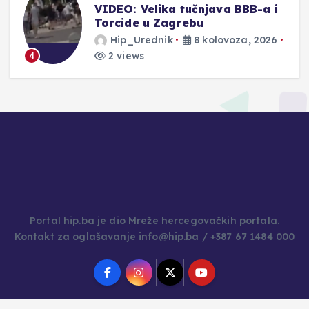
VIDEO: Velika tučnjava BBB-a i
Torcide u Zagrebu
Hip_Urednik
8 kolovoza, 2026
2 views
4
Portal hip.ba je dio Mreže hercegovačkih portala.
Kontakt za oglašavanje info@hip.ba / +387 67 1484 000