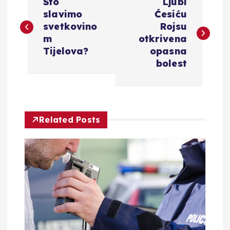
Što
Ljubi
a
slavimo
Ćesiću
svetkovino
Rojsu
v
m
otkrivena
Tijelova?
opasna
i
bolest
g
a
Related Posts
c
i
j
a