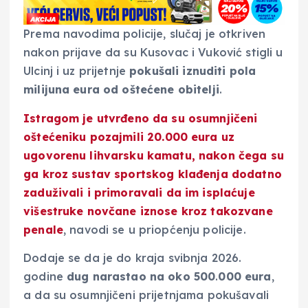
Prema navodima policije, slučaj je otkriven
nakon prijave da su Kusovac i Vuković stigli u
Ulcinj i uz prijetnje
pokušali iznuditi pola
milijuna eura od oštećene obitelji
.
Istragom je utvrđeno da su osumnjičeni
oštećeniku
pozajmili 20
.
000 eura uz
ugovorenu lihvarsku kamatu
, nakon čega su
ga kroz sustav sportskog klađenja dodatno
zaduživali i primoravali da im isplaćuje
višestruke novčane iznose kroz takozvane
penale
, navodi se u priopćenju policije.
Dodaje se da je do kraja svibnja 2026.
godine
dug narastao na oko 500
.
000 eura
,
a da su osumnjičeni prijetnjama pokušavali