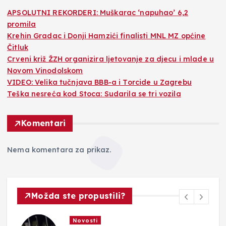
APSOLUTNI REKORDERI: Muškarac ‘napuhao’ 6,2
promila
Krehin Gradac i Donji Hamzići finalisti MNL MZ općine
Čitluk
Crveni križ ŽZH organizira ljetovanje za djecu i mlade u
Novom Vinodolskom
VIDEO: Velika tučnjava BBB-a i Torcide u Zagrebu
Teška nesreća kod Stoca: Sudarila se tri vozila
Komentari
Nema komentara za prikaz.
Možda ste propustili?
Novosti