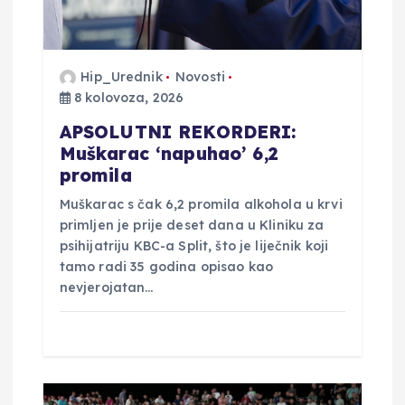
o
b
Hip_Urednik
Novosti
8 kolovoza, 2026
j
APSOLUTNI REKORDERI:
a
Muškarac ‘napuhao’ 6,2
promila
v
Muškarac s čak 6,2 promila alkohola u krvi
primljen je prije deset dana u Kliniku za
a
psihijatriju KBC-a Split, što je liječnik koji
tamo radi 35 godina opisao kao
nevjerojatan…