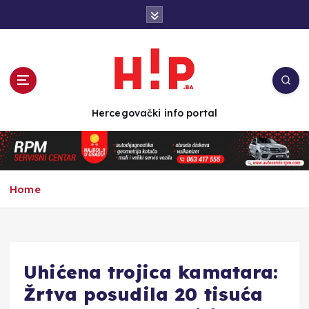
S
k
i
p
t
o
c
Hercegovački info portal
o
n
t
e
n
Home
t
Uhićena trojica kamatara:
Žrtva posudila 20 tisuća