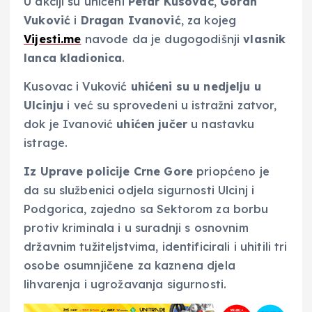
U akciji su uhićeni
Petar
Kusovac
,
Goran
Vuković
i
Dragan
Ivanović
, za kojeg
Vijesti.me
navode da je dugogodišnji
vlasnik
lanca kladionica
.
Kusovac i Vuković
uhićeni su u nedjelju u
Ulcinju
i već su sprovedeni u istražni zatvor,
dok je Ivanović
uhićen jučer
u nastavku
istrage.
Iz Uprave policije Crne Gore
priopćeno je
da su službenici odjela sigurnosti Ulcinj i
Podgorica, zajedno sa Sektorom za borbu
protiv kriminala i u suradnji s osnovnim
državnim tužiteljstvima, identificirali i uhitili tri
osobe osumnjičene za kaznena djela
lihvarenja i ugrožavanja sigurnosti.