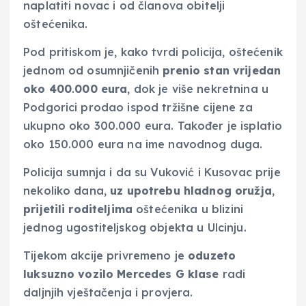
naplatiti novac i od članova obitelji
oštećenika.
Pod pritiskom je, kako tvrdi policija, oštećenik
jednom od osumnjičenih
prenio stan vrijedan
oko 400
.
000 eura
, dok je više nekretnina u
Podgorici prodao ispod tržišne cijene za
ukupno oko 300.000 eura. Također je isplatio
oko 150.000 eura na ime navodnog duga.
Policija sumnja i da su Vuković i Kusovac prije
nekoliko dana,
uz upotrebu hladnog oružja
,
prijetili roditeljima
oštećenika u blizini
jednog ugostiteljskog objekta u Ulcinju.
Tijekom akcije privremeno je
oduzeto
luksuzno vozilo Mercedes G klase
radi
daljnjih vještačenja i provjera.