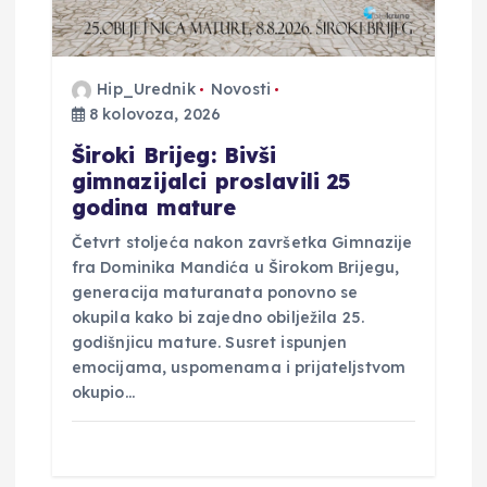
a
Hip_Urednik
Novosti
8 kolovoza, 2026
Široki Brijeg: Bivši
gimnazijalci proslavili 25
godina mature
Četvrt stoljeća nakon završetka Gimnazije
fra Dominika Mandića u Širokom Brijegu,
generacija maturanata ponovno se
okupila kako bi zajedno obilježila 25.
godišnjicu mature. Susret ispunjen
emocijama, uspomenama i prijateljstvom
okupio…