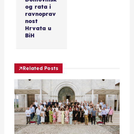
c
og rata i
ravnoprav
i
nost
Hrvata u
BiH
j
a
o
Related Posts
b
j
a
v