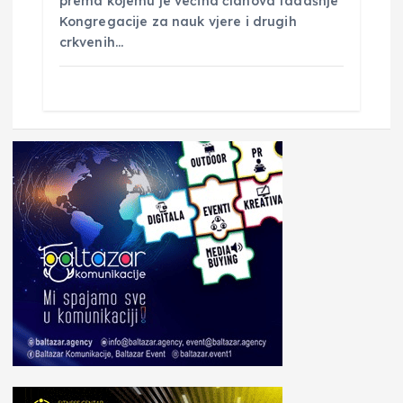
prema kojemu je većina članova tadašnje
Kongregacije za nauk vjere i drugih
crkvenih…