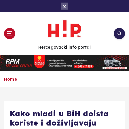
S
k
i
p
t
o
c
Hercegovački info portal
o
n
t
e
n
Home
t
Kako mladi u BiH doista
koriste i doživljavaju