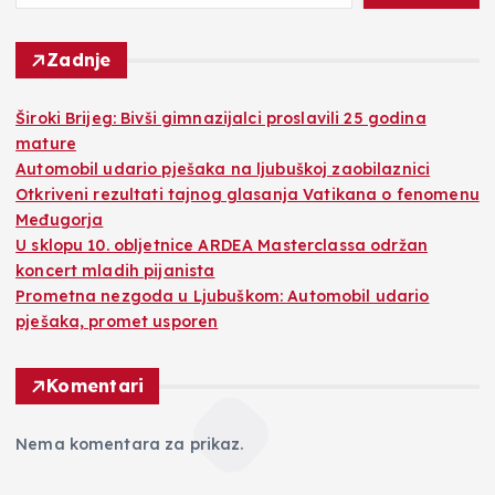
Zadnje
Široki Brijeg: Bivši gimnazijalci proslavili 25 godina
mature
Automobil udario pješaka na ljubuškoj zaobilaznici
Otkriveni rezultati tajnog glasanja Vatikana o fenomenu
Međugorja
U sklopu 10. obljetnice ARDEA Masterclassa održan
koncert mladih pijanista
Prometna nezgoda u Ljubuškom: Automobil udario
pješaka, promet usporen
Komentari
Nema komentara za prikaz.