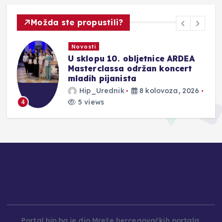
Možda ste propustili?
Novosti
U sklopu 10. obljetnice ARDEA
Masterclassa održan koncert
mladih pijanista
Hip_Urednik
8 kolovoza, 2026
5 views
4
Portal hip.ba je dio Mreže hercegovačkih portala.