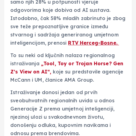
samo njih 28% u potpunosti vjeruje
odgovorima koje dobiva od AI sustava.
Istodobno, čak 58% mladih zabrinuto je zbog
sve teže prepoznatljive granice između
stvarnog i sadržaja generiranog umjetnom
inteligencijom, prenosi
RTV Herceg-Bosne.
To su neki od ključnih nalaza regionalnog
istraživanja
„Tool, Toy or Trojan Horse? Gen
Z’s View on AI“,
koje su predstavile agencije
McCann i UM, članice AMA Group.
Istraživanje donosi jedan od prvih
sveobuhvatnih regionalnih uvida u odnos
Generacije Z prema umjetnoj inteligenciji,
njezinoj ulozi u svakodnevnom životu,
donošenju odluka, kupovnim navikama i
odnosu prema brendovima.