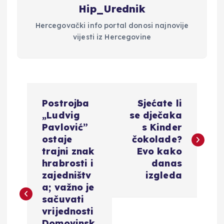
Hip_Urednik
Hercegovački info portal donosi najnovije
vijesti iz Hercegovine
N
Postrojba
Sjećate li
a
„Ludvig
se dječaka
Pavlović”
s Kinder
v
ostaje
čokolade?
trajni znak
Evo kako
i
hrabrosti i
danas
zajedništv
izgleda
g
a; važno je
sačuvati
a
vrijednosti
Domovinsk