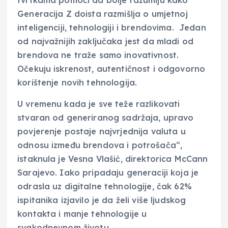
tvrtkama pomoći da bolje razumiju kako
Generacija Z doista razmišlja o umjetnoj
inteligenciji, tehnologiji i brendovima. Jedan
od najvažnijih zaključaka jest da mladi od
brendova ne traže samo inovativnost.
Očekuju iskrenost, autentičnost i odgovorno
korištenje novih tehnologija.
U vremenu kada je sve teže razlikovati
stvaran od generiranog sadržaja, upravo
povjerenje postaje najvrjednija valuta u
odnosu između brendova i potrošača“,
istaknula je Vesna Vlašić, direktorica McCann
Sarajevo. Iako pripadaju generaciji koja je
odrasla uz digitalne tehnologije, čak 62%
ispitanika izjavilo je da želi više ljudskog
kontakta i manje tehnologije u
svakodnevnom životu.