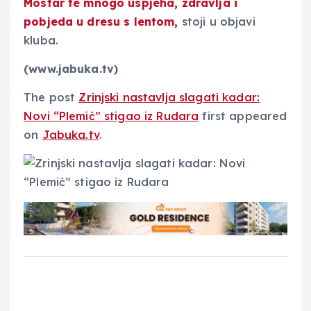
Mostar te mnogo uspjeha, zdravlja i
pobjeda u dresu s lentom,
stoji u objavi
kluba.
(www.jabuka.tv)
The post
Zrinjski nastavlja slagati kadar:
Novi “Plemić” stigao iz Rudara
first appeared
on
Jabuka.tv
.