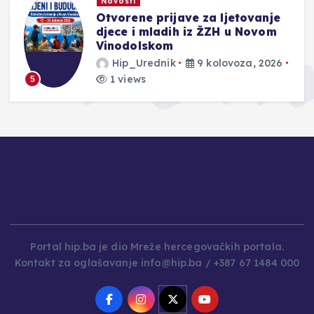
Novosti
Otvorene prijave za ljetovanje
e
djece i mladih iz ŽZH u Novom
Vinodolskom
Hip_Urednik
9 kolovoza, 2026
1 views
5
Portal hip.ba je dio Mreže hercegovačkih portala.
Kontakt za oglašavanje info@hip.ba / +387 67 1484 000