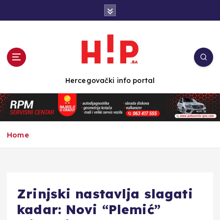
S
k
i
p
t
o
c
Hercegovački info portal
o
n
t
e
n
Home
t
Zrinjski nastavlja slagati
kadar: Novi “Plemić”