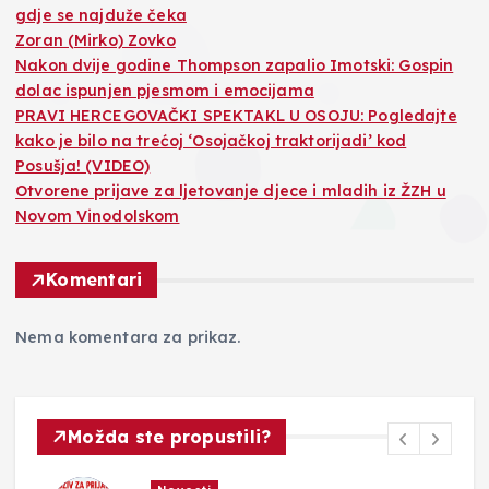
gdje se najduže čeka
Zoran (Mirko) Zovko
Nakon dvije godine Thompson zapalio Imotski: Gospin
dolac ispunjen pjesmom i emocijama
PRAVI HERCEGOVAČKI SPEKTAKL U OSOJU: Pogledajte
kako je bilo na trećoj ‘Osojačkoj traktorijadi’ kod
Posušja! (VIDEO)
Otvorene prijave za ljetovanje djece i mladih iz ŽZH u
Novom Vinodolskom
Komentari
Nema komentara za prikaz.
Možda ste propustili?