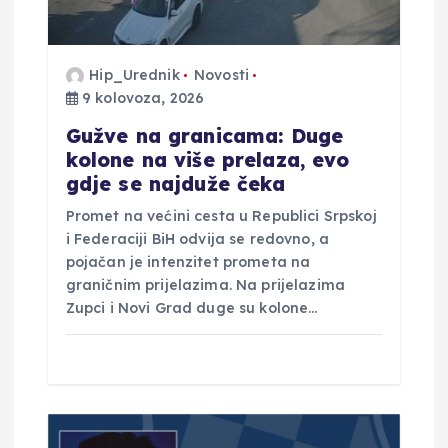
b
j
Hip_Urednik
Novosti
a
9 kolovoza, 2026
Gužve na granicama: Duge
v
kolone na više prelaza, evo
gdje se najduže čeka
a
Promet na većini cesta u Republici Srpskoj
i Federaciji BiH odvija se redovno, a
pojačan je intenzitet prometa na
graničnim prijelazima. Na prijelazima
Zupci i Novi Grad duge su kolone…