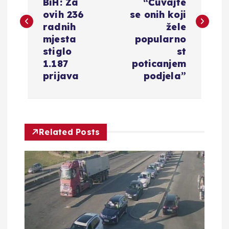
v
BiH: Za
“Čuvajte
ovih 236
se onih koji
i
radnih
žele
mjesta
popularno
g
stiglo
st
1.187
poticanjem
a
prijava
podjela”
c
i
Related Posts
j
a
o