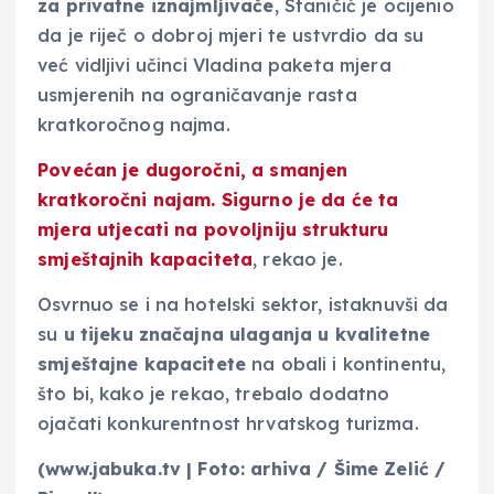
za privatne iznajmljivače
, Staničić je ocijenio
da je riječ o dobroj mjeri te ustvrdio da su
već vidljivi učinci Vladina paketa mjera
usmjerenih na ograničavanje rasta
kratkoročnog najma.
Povećan je dugoročni, a smanjen
kratkoročni najam. Sigurno je da će ta
mjera
utjecati na povoljniju strukturu
smještajnih kapaciteta
, rekao je.
Osvrnuo se i na hotelski sektor, istaknuvši da
su
u tijeku značajna ulaganja u kvalitetne
smještajne kapacitete
na obali i kontinentu,
što bi, kako je rekao, trebalo dodatno
ojačati konkurentnost hrvatskog turizma.
(www.jabuka.tv | Foto: arhiva / Šime Zelić /