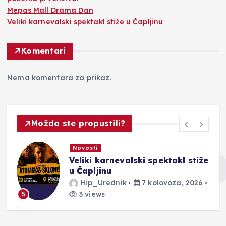
Mepas Mall Drama Dan
Veliki karnevalski spektakl stiže u Čapljinu
Komentari
Nema komentara za prikaz.
Možda ste propustili?
Novosti
Veliki karnevalski spektakl stiže
u Čapljinu
Hip_Urednik
7 kolovoza, 2026
3 views
5