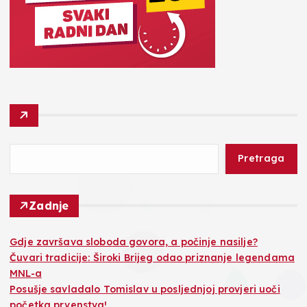
Pretraga
Zadnje
Gdje završava sloboda govora, a počinje nasilje?
Čuvari tradicije: Široki Brijeg odao priznanje legendama
MNL-a
Posušje savladalo Tomislav u posljednjoj provjeri uoči
početka prvenstva!