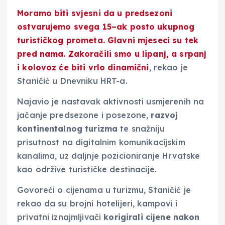
Moramo biti svjesni da u predsezoni
ostvarujemo svega
15
–
ak posto ukupnog
turističkog prometa
. Glavni mjeseci su tek
pred nama. Zakoračili smo u lipanj, a srpanj
i kolovoz će biti vrlo dinamični
, rekao je
Staničić u Dnevniku HRT-a.
Najavio je nastavak aktivnosti usmjerenih na
jačanje predsezone i posezone,
razvoj
kontinentalnog turizma
te snažniju
prisutnost na digitalnim komunikacijskim
kanalima, uz daljnje pozicioniranje Hrvatske
kao održive turističke destinacije.
Govoreći o cijenama u turizmu, Staničić je
rekao da su brojni hotelijeri, kampovi i
privatni iznajmljivači
korigirali cijene nakon