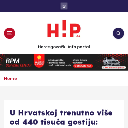
S
k
i
p
t
o
c
Hercegovački info portal
o
n
t
e
n
Home
t
U Hrvatskoj trenutno više
od 440 tisuća gostiju: