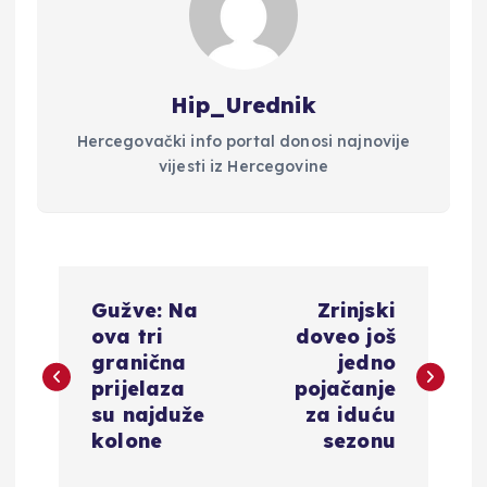
Hip_Urednik
Hercegovački info portal donosi najnovije
vijesti iz Hercegovine
N
Gužve: Na
Zrinjski
a
ova tri
doveo još
granična
jedno
v
prijelaza
pojačanje
su najduže
za iduću
i
kolone
sezonu