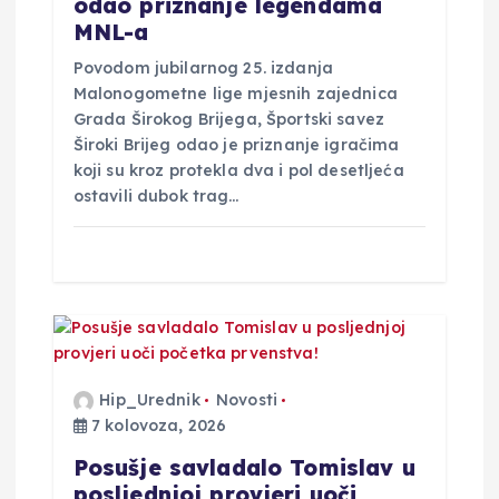
a
odao priznanje legendama
MNL-a
v
Povodom jubilarnog 25. izdanja
Malonogometne lige mjesnih zajednica
a
Grada Širokog Brijega, Športski savez
Široki Brijeg odao je priznanje igračima
koji su kroz protekla dva i pol desetljeća
ostavili dubok trag…
Hip_Urednik
Novosti
7 kolovoza, 2026
Posušje savladalo Tomislav u
posljednjoj provjeri uoči