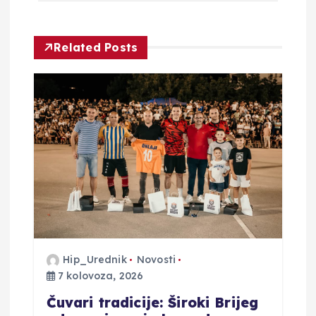
g
a
Related Posts
c
i
j
a
o
b
Hip_Urednik
Novosti
7 kolovoza, 2026
j
Čuvari tradicije: Široki Brijeg