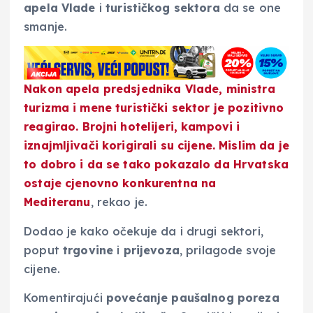
apela Vlade
i
turističkog sektora
da se one
smanje.
Nakon apela predsjednika Vlade, ministra
turizma i mene
turistički sektor je pozitivno
reagirao
. Brojni hotelijeri, kampovi i
iznajmljivači korigirali su cijene. Mislim da je
to dobro i da se tako pokazalo da Hrvatska
ostaje
cjenovno konkurentna na
Mediteranu
, rekao je.
Dodao je kako očekuje da i drugi sektori,
poput
trgovine
i
prijevoza
, prilagode svoje
cijene.
Komentirajući
povećanje paušalnog poreza