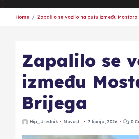
Home
Zapalilo se vozilo na putu između Mostara 
Zapalilo se v
između Mosta
Brijega
Hip_Urednik
Novosti
7 lipnja, 2026
0 C