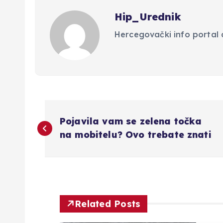
Hip_Urednik
Hercegovački info portal d
N
Pojavila vam se zelena točka
a
na mobitelu? Ovo trebate znati
v
i
Related Posts