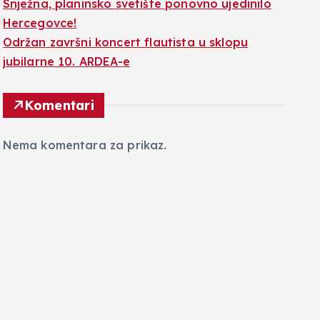
Snježna, planinsko svetište ponovno ujedinilo
Hercegovce!
Održan završni koncert flautista u sklopu
jubilarne 10. ARDEA-e
Komentari
Nema komentara za prikaz.