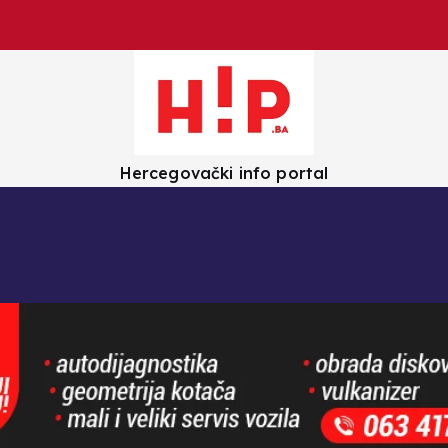
Hercegovački info portal
olica
Crna kronika
Zanimljivosti