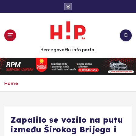
S
k
i
p
t
o
c
Hercegovački info portal
o
n
t
e
n
Home
t
Zapalilo se vozilo na putu
između Širokog Brijega i