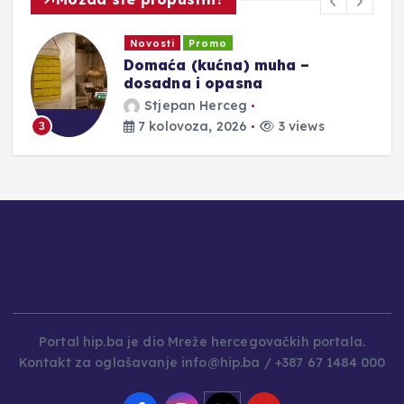
Novosti
Promo
Domaća (kućna) muha –
dosadna i opasna
Stjepan Herceg
7 kolovoza, 2026
3 views
3
Portal hip.ba je dio Mreže hercegovačkih portala.
Kontakt za oglašavanje info@hip.ba / +387 67 1484 000