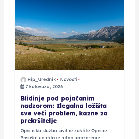
j
a
o
b
j
a
Hip_Urednik
Novosti
7 kolovoza, 2026
v
Blidinje pod pojačanim
nadzorom: Ilegalna ložišta
a
sve veći problem, kazne za
prekršitelje
Općinska služba civilne zaštite Općine
Posušje uputila je hitno upozorenje