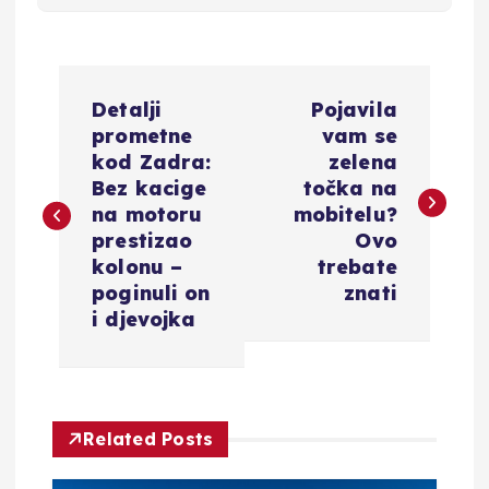
N
Detalji
Pojavila
a
prometne
vam se
kod Zadra:
zelena
v
Bez kacige
točka na
na motoru
mobitelu?
i
prestizao
Ovo
kolonu –
trebate
g
poginuli on
znati
i djevojka
a
c
Related Posts
i