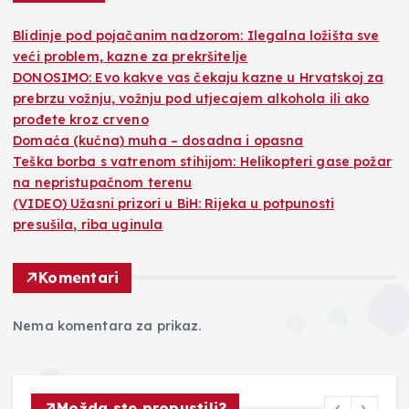
Blidinje pod pojačanim nadzorom: Ilegalna ložišta sve
veći problem, kazne za prekršitelje
DONOSIMO: Evo kakve vas čekaju kazne u Hrvatskoj za
prebrzu vožnju, vožnju pod utjecajem alkohola ili ako
prođete kroz crveno
Domaća (kućna) muha – dosadna i opasna
Teška borba s vatrenom stihijom: Helikopteri gase požar
na nepristupačnom terenu
(VIDEO) Užasni prizori u BiH: Rijeka u potpunosti
presušila, riba uginula
Komentari
Nema komentara za prikaz.
Možda ste propustili?