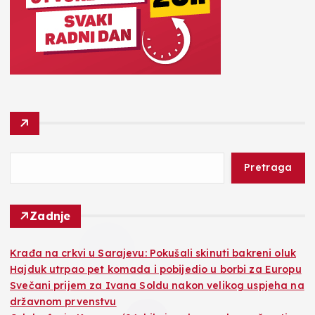
Pretraga
Zadnje
Krađa na crkvi u Sarajevu: Pokušali skinuti bakreni oluk
Hajduk utrpao pet komada i pobijedio u borbi za Europu
Svečani prijem za Ivana Soldu nakon velikog uspjeha na
državnom prvenstvu