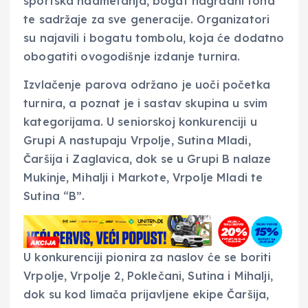
sportska nadmetanja, bogat nagradni fond
te sadržaje za sve generacije. Organizatori
su najavili i bogatu tombolu, koja će dodatno
obogatiti ovogodišnje izdanje turnira.
Izvlačenje parova održano je uoči početka
turnira, a poznat je i sastav skupina u svim
kategorijama. U seniorskoj konkurenciji u
Grupi A nastupaju Vrpolje, Sutina Mladi,
Čaršija i Zaglavica, dok se u Grupi B nalaze
Mukinje, Mihalji i Markote, Vrpolje Mladi te
Sutina “B”.
U konkurenciji pionira za naslov će se boriti
Vrpolje, Vrpolje 2, Poklečani, Sutina i Mihalji,
dok su kod limača prijavljene ekipe Čaršija,