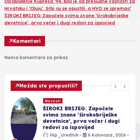
Oslobođenje Kupresa ‘94. bilo je od presudne važnosti za
Hrvatsku i ‘Oluju‘. Srbi su se opustili, a HVO se spremao‘
ŠIROKI BRIJEG: Započele svima znane ‘širokobriješke
devetnice’, prva večer i dugi redovi za ispovijed
Komentari
Nema komentara za prikaz.
Možda ste propustili?
Novosti
ŠIROKI BRIJEG: Započele
svima znane ‘širokobriješke
devetnice’, prva večer i dugi
redovi za ispovijed
Hip_Urednik
6 kolovoza, 2026