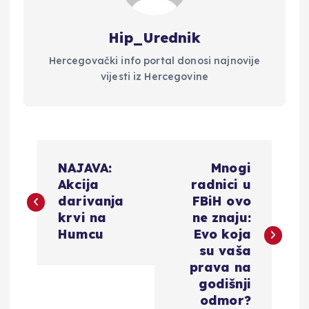
Hip_Urednik
Hercegovački info portal donosi najnovije
vijesti iz Hercegovine
N
NAJAVA:
Mnogi
a
Akcija
radnici u
darivanja
FBiH ovo
v
krvi na
ne znaju:
Humcu
Evo koja
i
su vaša
prava na
g
godišnji
odmor?