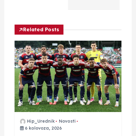
a
c
Related Posts
i
j
a
o
b
j
Hip_Urednik
Novosti
a
6 kolovoza, 2026