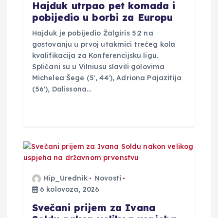
v
Hajduk utrpao pet komada i
pobijedio u borbi za Europu
a
Hajduk je pobijedio Žalgiris 5:2 na
gostovanju u prvoj utakmici trećeg kola
kvalifikacija za Konferencijsku ligu.
Splićani su u Vilniusu slavili golovima
Michelea Šege (5′, 44′), Adriona Pajazitija
(56′), Dalissona…
Hip_Urednik
Novosti
6 kolovoza, 2026
Svečani prijem za Ivana