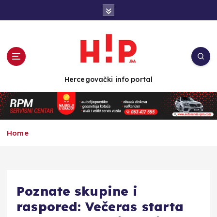
S
k
i
p
t
o
c
Hercegovački info portal
o
n
t
e
n
Home
t
Poznate skupine i
raspored: Večeras starta