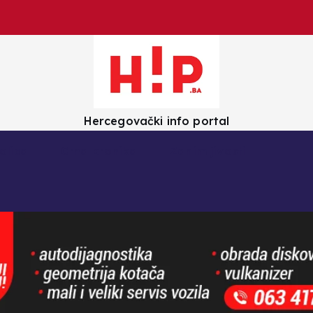
Hercegovački info portal
olica
Crna kronika
Zanimljivosti