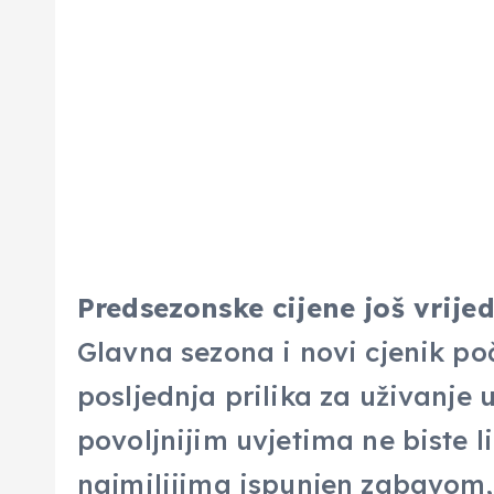
Predsezonske cijene još vrije
Glavna sezona i novi cjenik poč
posljednja prilika za uživanje
povoljnijim uvjetima ne biste l
najmilijima ispunjen zabavom,