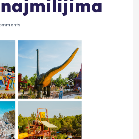
 najmilijima
omments