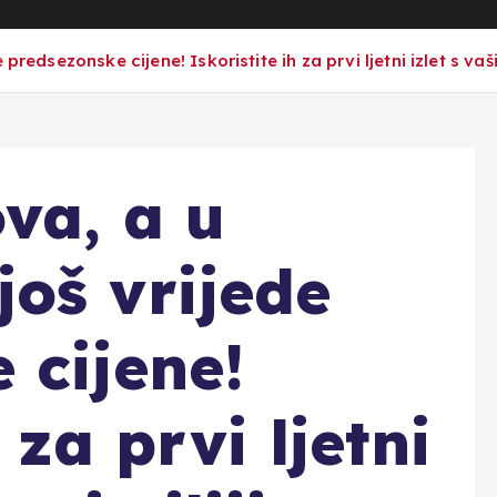
predsezonske cijene! Iskoristite ih za prvi ljetni izlet s vaš
va, a u
oš vrijede
 cijene!
 za prvi ljetni