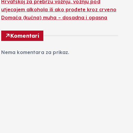
Hrvatskoj za prebrzu vožnju, vožnju pod
utjecajem alkohola ili ako prođete kroz crveno
Domaća (kućna) muha – dosadna i opasna
Komentari
Nema komentara za prikaz.