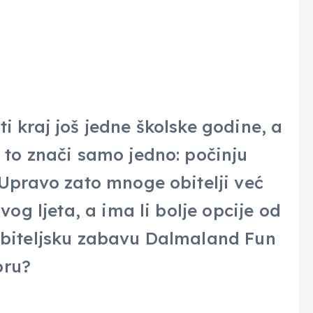
i kraj još jedne školske godine, a
e to znači samo jedno: počinju
 Upravo zato mnoge obitelji već
ovog ljeta, a ima li bolje opcije od
 obiteljsku zabavu Dalmaland Fun
oru?