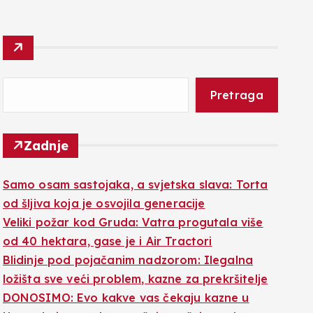
Pretraga
Zadnje
Samo osam sastojaka, a svjetska slava: Torta
od šljiva koja je osvojila generacije
Veliki požar kod Gruda: Vatra progutala više
od 40 hektara, gase je i Air Tractori
Blidinje pod pojačanim nadzorom: Ilegalna
ložišta sve veći problem, kazne za prekršitelje
DONOSIMO: Evo kakve vas čekaju kazne u