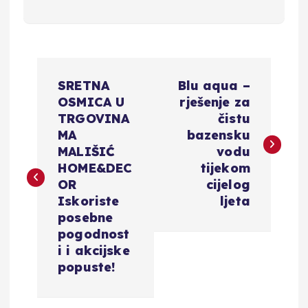
N
SRETNA
Blu aqua –
a
OSMICA U
rješenje za
TRGOVINA
čistu
v
MA
bazensku
MALIŠIĆ
vodu
i
HOME&DEC
tijekom
OR
cijelog
g
Iskoriste
ljeta
posebne
a
pogodnost
i i akcijske
c
popuste!