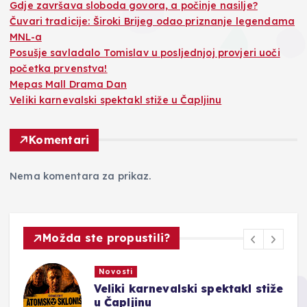
Gdje završava sloboda govora, a počinje nasilje?
Čuvari tradicije: Široki Brijeg odao priznanje legendama
MNL-a
Posušje savladalo Tomislav u posljednjoj provjeri uoči
početka prvenstva!
Mepas Mall Drama Dan
Veliki karnevalski spektakl stiže u Čapljinu
Komentari
Nema komentara za prikaz.
Možda ste propustili?
Novosti
Veliki karnevalski spektakl stiže
u Čapljinu