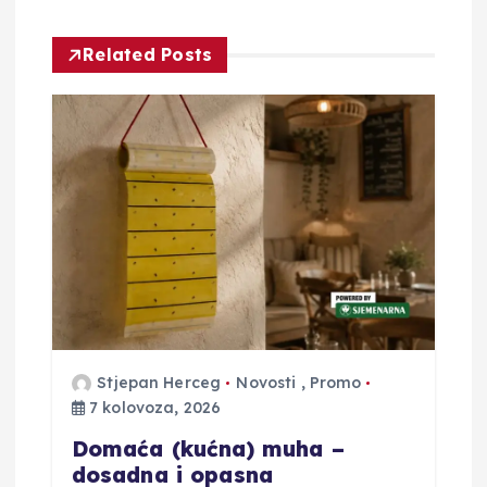
i
j
Related Posts
a
o
b
j
a
v
Stjepan Herceg
Novosti
,
Promo
7 kolovoza, 2026
a
Domaća (kućna) muha –
dosadna i opasna