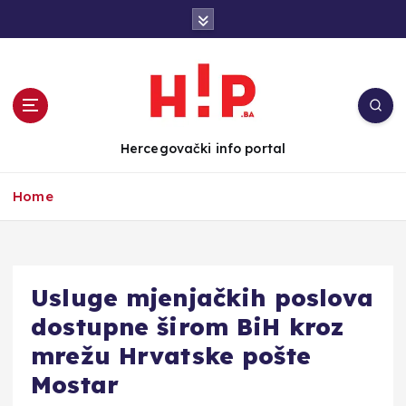
S
k
i
p
t
o
c
Hercegovački info portal
o
n
Home
t
e
n
t
Usluge mjenjačkih poslova
dostupne širom BiH kroz
mrežu Hrvatske pošte
Mostar