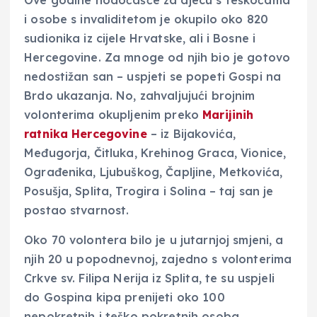
Ove godine hodočašće za djecu s teškoćama
i osobe s invaliditetom je okupilo oko 820
sudionika iz cijele Hrvatske, ali i Bosne i
Hercegovine. Za mnoge od njih bio je gotovo
nedostižan san – uspjeti se popeti Gospi na
Brdo ukazanja. No, zahvaljujući brojnim
volonterima okupljenim preko
Marijinih
ratnika Hercegovine
– iz Bijakovića,
Međugorja, Čitluka, Krehinog Graca, Vionice,
Ograđenika, Ljubuškog, Čapljine, Metkovića,
Posušja, Splita, Trogira i Solina – taj san je
postao stvarnost.
Oko 70 volontera bilo je u jutarnjoj smjeni, a
njih 20 u popodnevnoj, zajedno s volonterima
Crkve sv. Filipa Nerija iz Splita, te su uspjeli
do Gospina kipa prenijeti oko 100
nepokretnih i teško pokretnih osoba.