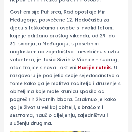
Gost emisije Put srca, Radiopostaje Mir
Međugorje, posvećene 12. Hodočašću za
djecu s teškoćama i osobe s invaliditetom,
koje je održano prošlog vikenda, od 29. do
31. svibnja, u Međugorju, s posebnim
naglaskom na zajedništvo i nesebičnu službu
volontera, je Josip Sivrić iz Vionice – suprug,
otac trojice sinova i aktivni
Marijin ratnik
. U
razgovoru je podijelio svoje svjedočanstvo o
tome kako ga je molitva roditelja i druženje s
obiteljima koje mole krunicu spasilo od
pogrešnih životnih izbora. Istaknuo je kako
ga je život u velikoj obitelji, s braćom i
sestrama, naučio dijeljenju, zajedništvu i
služenju drugima.