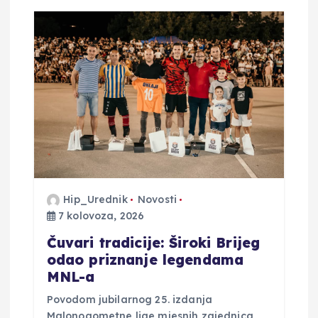
c
i
j
a
o
b
j
Hip_Urednik
Novosti
7 kolovoza, 2026
a
Čuvari tradicije: Široki Brijeg
odao priznanje legendama
v
MNL-a
Povodom jubilarnog 25. izdanja
a
Malonogometne lige mjesnih zajednica