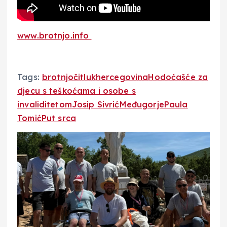
www.brotnjo.info
Tags:
brotnjo
čitluk
hercegovina
Hodoćašće za
djecu s teškoćama i osobe s
invaliditetom
Josip Sivrić
Međugorje
Paula
Tomić
Put srca