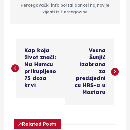
Hercegovački info portal donosi najnovije
vijesti iz Hercegovine
N
Kap koja
Vesna
a
život znači:
Šunjić
Na Humcu
izabrana
v
prikupljeno
za
75 doza
predsjedni
i
krvi
cu HRS-a u
Mostaru
g
a
Related Posts