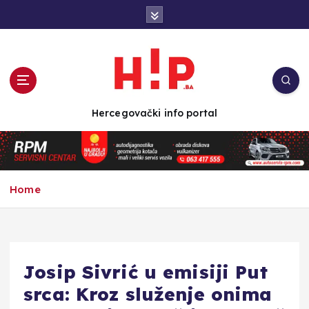
S
k
i
p
t
o
c
Hercegovački info portal
o
n
t
e
n
Home
t
Josip Sivrić u emisiji Put
srca: Kroz služenje onima