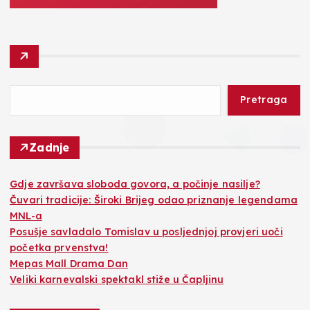
Pretraga
Zadnje
Gdje završava sloboda govora, a počinje nasilje?
Čuvari tradicije: Široki Brijeg odao priznanje legendama
MNL-a
Posušje savladalo Tomislav u posljednjoj provjeri uoči
početka prvenstva!
Mepas Mall Drama Dan
Veliki karnevalski spektakl stiže u Čapljinu