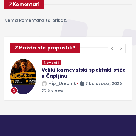
Komentari
Nema komentara za prikaz.
Možda ste propustili?
Novosti
Veliki karnevalski spektakl stiže
u Čapljinu
Hip_Urednik
7 kolovoza, 2026
3 views
5