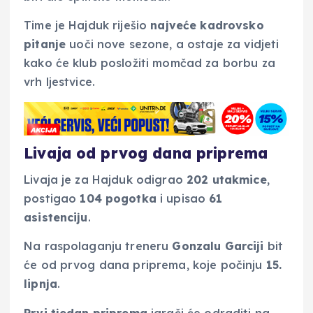
Time je Hajduk riješio
najveće kadrovsko
pitanje
uoči nove sezone, a ostaje za vidjeti
kako će klub posložiti momčad za borbu za
vrh ljestvice.
Livaja od prvog dana priprema
Livaja je za Hajduk odigrao
202 utakmice
,
postigao
104 pogotka
i upisao
61
asistenciju
.
Na raspolaganju treneru
Gonzalu Garciji
bit
će od prvog dana priprema, koje počinju
15.
lipnja
.
Prvi tjedan priprema
igrači će odraditi na