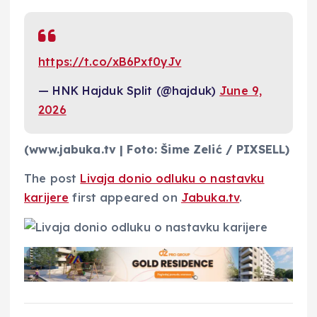
https://t.co/xB6Pxf0yJv
— HNK Hajduk Split (@hajduk)
June 9,
2026
(www.jabuka.tv | Foto: Šime Zelić / PIXSELL)
The post
Livaja donio odluku o nastavku
karijere
first appeared on
Jabuka.tv
.