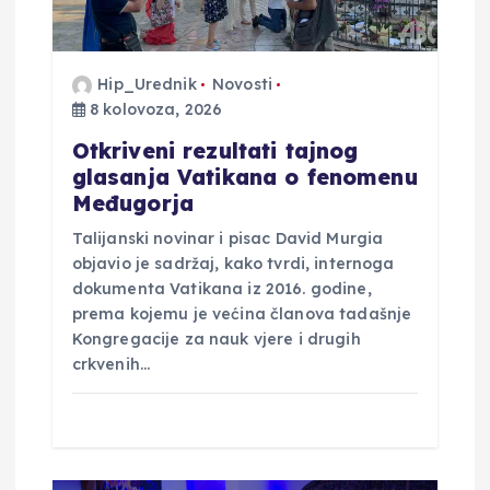
o
b
Hip_Urednik
Novosti
j
8 kolovoza, 2026
Otkriveni rezultati tajnog
a
glasanja Vatikana o fenomenu
Međugorja
v
Talijanski novinar i pisac David Murgia
objavio je sadržaj, kako tvrdi, internoga
a
dokumenta Vatikana iz 2016. godine,
prema kojemu je većina članova tadašnje
Kongregacije za nauk vjere i drugih
crkvenih…