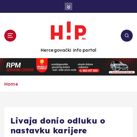
S
k
i
p
t
o
c
Hercegovački info portal
o
n
t
e
n
Home
t
Livaja donio odluku o
nastavku karijere