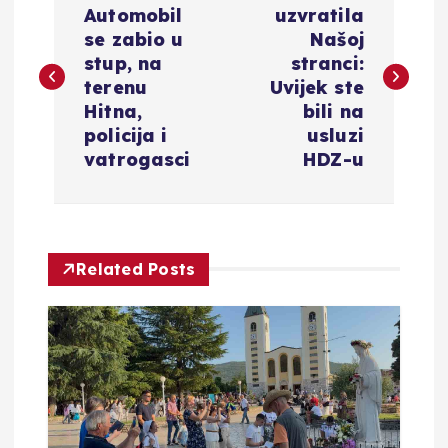
a
Automobil
uzvratila
se zabio u
Našoj
v
stup, na
stranci:
terenu
Uvijek ste
i
Hitna,
bili na
policija i
usluzi
g
vatrogasci
HDZ-u
a
c
Related Posts
i
j
a