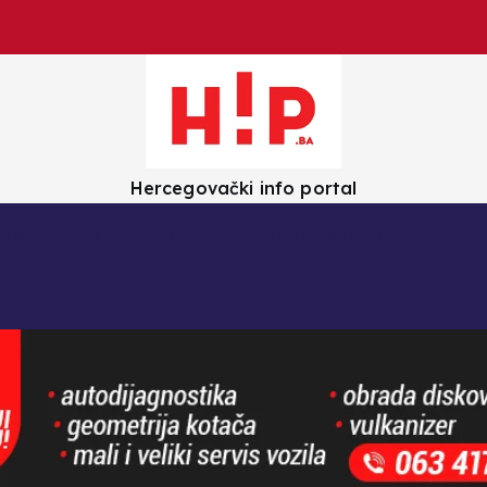
Hercegovački info portal
olica
Crna kronika
Zanimljivosti