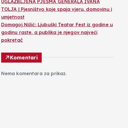
UGLAZBLJENA PJESMA GENERALA IVANA
TOLJA | Pjesništvo koje spaja vjeru, domovinu i
umjetnost
Domagoj Nižić: Ljubuški Teatar Fest iz godine u
godinu raste, a publika je njegov najveći
pokretač
Komentari
Nema komentara za prikaz.