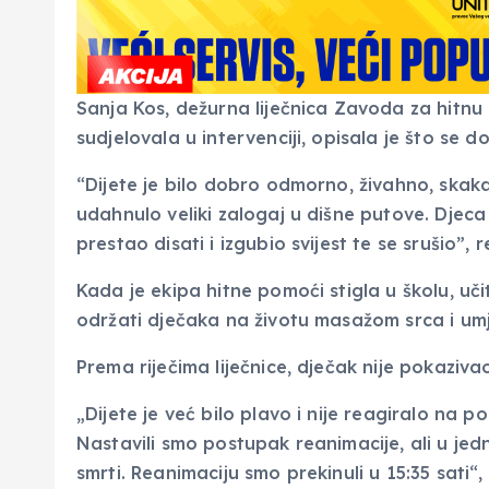
Sanja Kos, dežurna liječnica Zavoda za hitnu
sudjelovala u intervenciji, opisala je što se d
“Dijete je bilo dobro odmorno, živahno, skakalo
udahnulo veliki zalogaj u dišne ​​​​putove. Dje
prestao disati i izgubio svijest te se srušio”, 
Kada je ekipa hitne pomoći stigla u školu, uči
održati dječaka na životu masažom srca i um
Prema riječima liječnice, dječak nije pokaziv
„Dijete je već bilo plavo i nije reagiralo na poz
Nastavili smo postupak reanimacije, ali u je
smrti. Reanimaciju smo prekinuli u 15:35 sati“, r