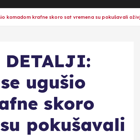
io komadom krafne skoro sat vremena su pokušavali oživj
 DETALJI:
 se ugušio
fne skoro
su pokušavali