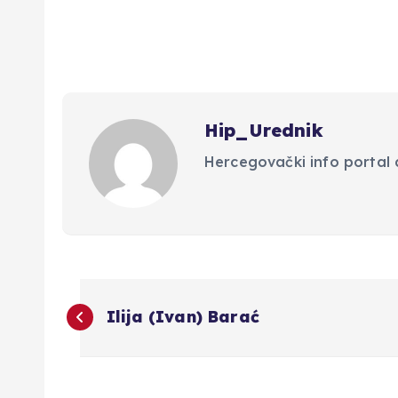
Hip_Urednik
Hercegovački info portal d
N
Ilija (Ivan) Barać
a