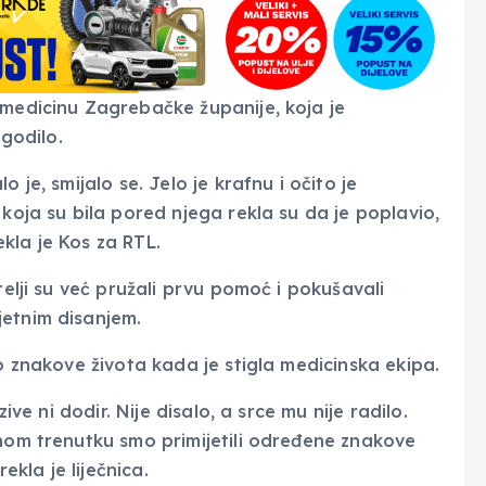
 medicinu Zagrebačke županije, koja je
ogodilo.
 je, smijalo se. Jelo je krafnu i očito je
ca koja su bila pored njega rekla su da je poplavio,
rekla je Kos za RTL.
telji su već pružali prvu pomoć i pokušavali
jetnim disanjem.
ao znakove života kada je stigla medicinska ekipa.
ive ni dodir. Nije disalo, a srce mu nije radilo.
dnom trenutku smo primijetili određene znakove
ekla je liječnica.