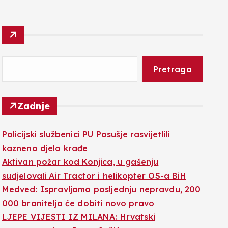
Pretraga
Zadnje
Policijski službenici PU Posušje rasvijetlili
kazneno djelo krađe
Aktivan požar kod Konjica, u gašenju
sudjelovali Air Tractor i helikopter OS-a BiH
Medved: Ispravljamo posljednju nepravdu, 200
000 branitelja će dobiti novo pravo
LJEPE VIJESTI IZ MILANA: Hrvatski