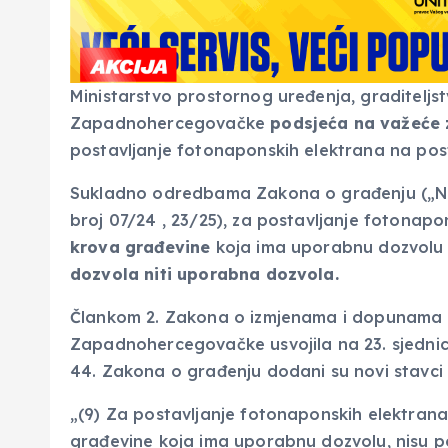
Ministarstvo prostornog uređenja, graditeljst
Zapadnohercegovačke
podsjeća na važeće
postavljanje fotonaponskih elektrana na pos
Sukladno odredbama Zakona o građenju („
broj 07/24 , 23/25), za postavljanje fotonapo
krova građevine
koja ima uporabnu dozvolu 
dozvola niti uporabna dozvola.
Člankom 2. Zakona o izmjenama i dopunama Z
Zapadnohercegovačke usvojila na 23. sjednici
44. Zakona o građenju dodani su novi stavci (9)
„(9) Za postavljanje fotonaponskih elektrana 
građevine koja ima uporabnu dozvolu, nisu p