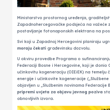
Ministarstvo prostornog uređenja, graditeljst
Zapadnohercegovačke podsjeća na važeće za
postavljanje fotonaponskih elektrana na pos
Svi koji u Zapadnoj Hercegovini planiraju ugr
moraju čekati
građevinsku dozvolu.
U okviru provedbe Programa o sufinanciranju
Federaciji Bosne i Hercegovine, koji je donio 
učinkovitu kogeneraciju (OIEiEK) na temelju č
energije i učinkovite kogeneracije („Službene n
objavljen u „Službenim novinama Federacije Bi
pripremi uvjeta za objavu javnog poziva
sta
obnovljivih izvora.