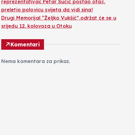
reprezentativac Petar Sučić postao otac,
preletio polovicu svijeta da vidi sina!
Drugi Memorijal “Željko Vukšić”,održat će se u
srijedu 12. kolovoza u Otoku
Komentari
Nema komentara za prikaz.