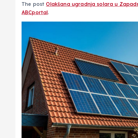
The post
Olakšana ugradnja solara u Zapad
ABCportal
.