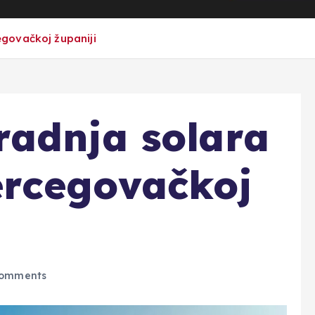
govačkoj županiji
radnja solara
rcegovačkoj
omments