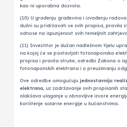
kao ni uporabna dozvola.
(10) U građenju građevina i izvođenju radova 
dužni su pridržavati se svih propisa, pravila
odnose na ispunjenost svih temeljnih zahtjev
(11) Investitor je dužan nadležnom tijelu up
na kojoj će se postavljati fotonaponska elektr
propisa i pravila struke, odredbi Zakona o is
fotonaponskih elektrana i o preuzimanju odgo
Ove odredbe omogućuju
jednostavniju reali
elektrana
, uz zadržavanje svih propisanih st
olakšava ulaganje u obnovljive izvore energij
korištenje solarne energije u kućanstvima.