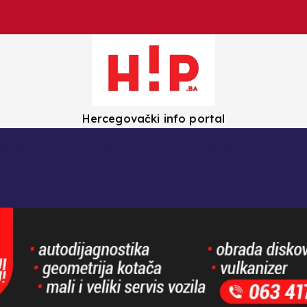
Hercegovački info portal
olica
Crna kronika
Zanimljivosti