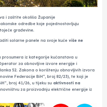
va i zaštite okoliša Županije
konske odredbe koje pojednostavljuju
tojeće građevine.
aditi solarne panele na svoje kuće
više ne
 prosumera iz kategorije kućanstava u
Operator za obnovljive izvore energije i
lanka 52. Zakona o korištenju obnovljivih izvora
ovine Federacije BiH“, broj 82/23), te koji je
H“, broj 41/26, u tijeku su
aktivnosti na
novništvu za proizvodnju električne energije iz