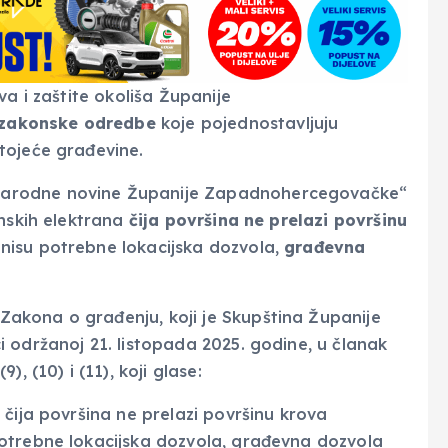
va i zaštite okoliša Županije
 zakonske odredbe
koje pojednostavljuju
tojeće građevine.
Narodne novine Županije Zapadnohercegovačke“
nskih elektrana
čija površina ne prelazi površinu
nisu potrebne lokacijska dozvola,
građevna
akona o građenju, koji je Skupština Županije
 održanoj 21. listopada 2025. godine, u članak
, (10) i (11), koji glase:
čija površina ne prelazi površinu krova
otrebne lokacijska dozvola, građevna dozvola