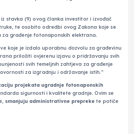
iz stavka (9) ovog članka investitor i izvođač
 struke, te osobito odredbi ovog Zakona koje se
a za građenje fotonaponskih elektrana.
rave koje je izdalo uporabnu dozvolu za građevinu
ana priložiti ovjerenu izjavu o pridržavanju svih
punjenosti svih temeljnih zahtjeva za građenje
vornosti za izgradnju i održavanje istih.“
zaciju projekata ugradnje fotonaponskih
andarda sigurnosti i kvalitete gradnje. Ovim se
e,
smanjuju administrativne prepreke
te potiče