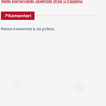
Veliki karnevalski spektakl stiže u Čapljinu
Komentari
Nema komentara za prikaz.