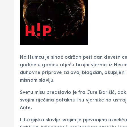
Na Humcu je sinoć održan peti dan devetnice 
godine u godinu utječu brojni vjernici iz Herce
duhovne priprave za ovaj blagdan, okupljeni v
misnom slavlju.
Svetu misu predslavio je fra Jure Barišić, d
svojim riječima potaknuli su vjernike na ustrajn
Ante.
Liturgijsko slavlje svojim je pjevanjem uzve