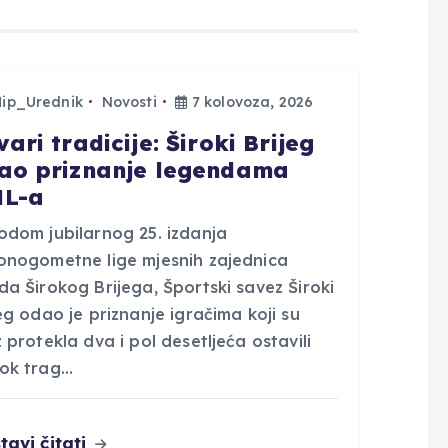
Hip_Urednik
Novosti
7 kolovoza, 2026
ari tradicije: Široki Brijeg
ao priznanje legendama
L-a
odom jubilarnog 25. izdanja
onogometne lige mjesnih zajednica
a Širokog Brijega, Športski savez Široki
eg odao je priznanje igračima koji su
 protekla dva i pol desetljeća ostavili
ok trag…
tavi čitati