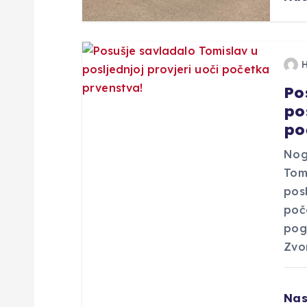
b
j
a
Po
po
v
po
a
Nog
Tom
posl
poč
pog
Zvo
Nas