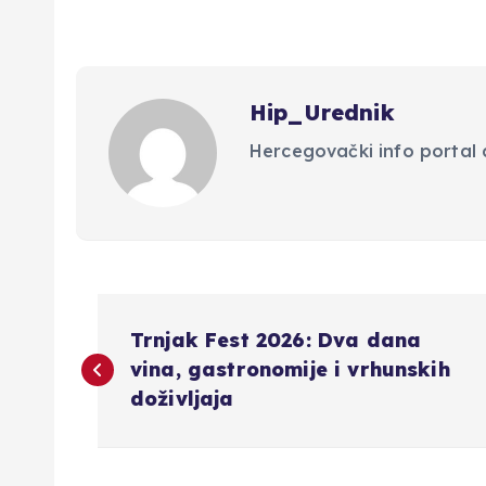
Hip_Urednik
Hercegovački info portal d
N
Trnjak Fest 2026: Dva dana
a
vina, gastronomije i vrhunskih
doživljaja
v