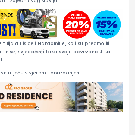
poti zajedničkog slavlja.
ilijala Lisice i Hardomilje, koji su predmolili
ete mise, svjedočeći tako svoju povezanost sa
i.
 se utječu s vjerom i pouzdanjem.