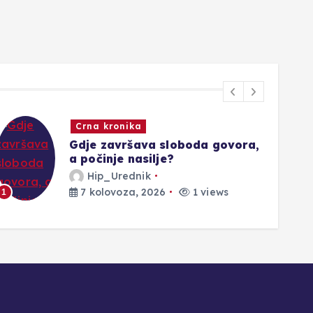
Crna kronika
Gdje završava sloboda govora,
a počinje nasilje?
Hip_Urednik
7 kolovoza, 2026
1 views
1
2