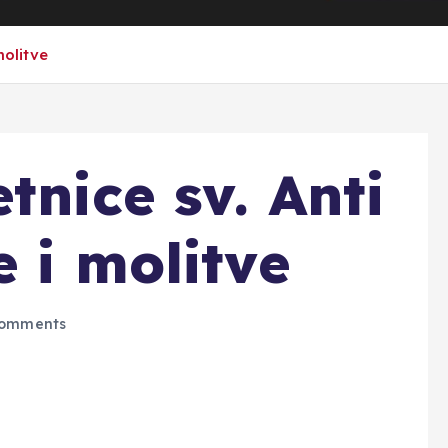
molitve
tnice sv. Anti
 i molitve
omments