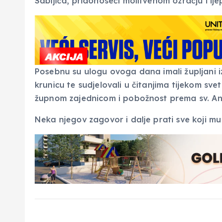
Sabljića, pridonoseći molitvenom ozračju i lje
Posebnu su ulogu ovoga dana imali župljani iz f
krunicu te sudjelovali u čitanjima tijekom sv
župnom zajednicom i pobožnost prema sv. Ant
Neka njegov zagovor i dalje prati sve koji mu