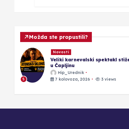
Možda ste propustili?
Novosti
Veliki karnevalski spektakl stiž
u Čapljinu
Hip_Urednik
7 kolovoza, 2026
3 views
5