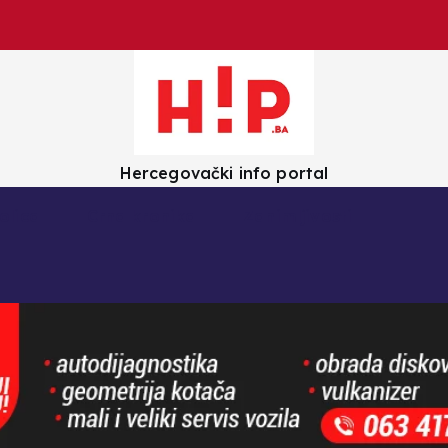
Hercegovački info portal
olica
Crna kronika
Zanimljivosti