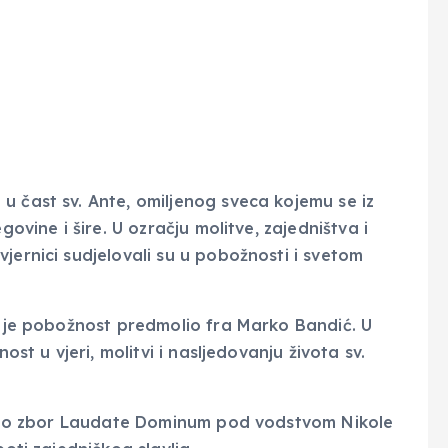
u čast sv. Ante, omiljenog sveca kojemu se iz
govine i šire. U ozračju molitve, zajedništva i
jernici sudjelovali su u pobožnosti i svetom
ok je pobožnost predmolio fra Marko Bandić. U
ost u vjeri, molitvi i nasljedovanju života sv.
ličao zbor Laudate Dominum pod vodstvom Nikole