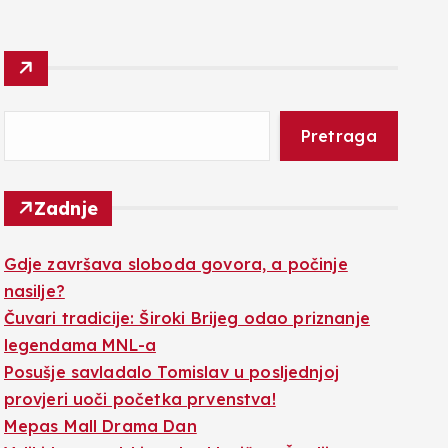
Pretraga
Zadnje
Gdje završava sloboda govora, a počinje
nasilje?
Čuvari tradicije: Široki Brijeg odao priznanje
legendama MNL-a
Posušje savladalo Tomislav u posljednjoj
provjeri uoči početka prvenstva!
Mepas Mall Drama Dan