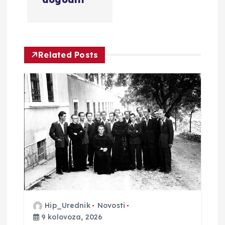
c
i
Related Posts
j
a
o
b
j
a
Hip_Urednik
Novosti
v
9 kolovoza, 2026