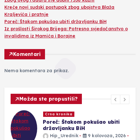
Zbog ovog radara ste dobili 7536 kazni
Kreće novi sudski postupak zbog ubojstva Blaža
Kraljevića i pratnje
Poreč: Štakom pokušao ubiti državljanku BiH
Iz prošlosti Širokog Brijega: Potresno svjedočanstvo o
invalidima iz Mamića i Borajne
Komentari
Nema komentara za prikaz.
Možda ste propustili?
Crna kronika
Poreč: Štakom pokušao ubiti
državljanku BiH
Hip_Urednik
9 kolovoza, 2026