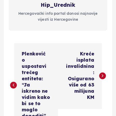
Hip_Urednik
Hercegovački info portal donosi najnovije
vijesti iz Hercegovine
N
Plenković
Kreće
a
o
isplata
uspostavi
invalidnina
v
trećeg
:
entiteta:
Osigurano
i
“Ja
više od 63
iskreno ne
milijuna
g
vidim kako
KM
bi se to
a
moglo
dogoditi”