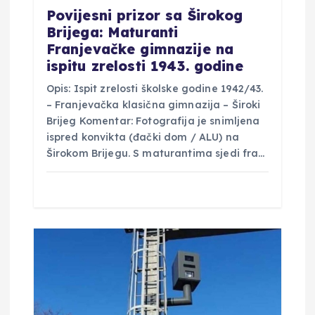
a
Povijesni prizor sa Širokog
Brijega: Maturanti
Franjevačke gimnazije na
ispitu zrelosti 1943. godine
Opis: Ispit zrelosti školske godine 1942/43.
– Franjevačka klasična gimnazija – Široki
Brijeg Komentar: Fotografija je snimljena
ispred konvikta (đački dom / ALU) na
Širokom Brijegu. S maturantima sjedi fra…