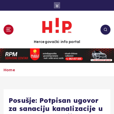
S
k
i
p
t
o
c
Hercegovački info portal
o
n
t
e
n
Home
t
Posušje: Potpisan ugovor
za sanaciju kanalizacije u