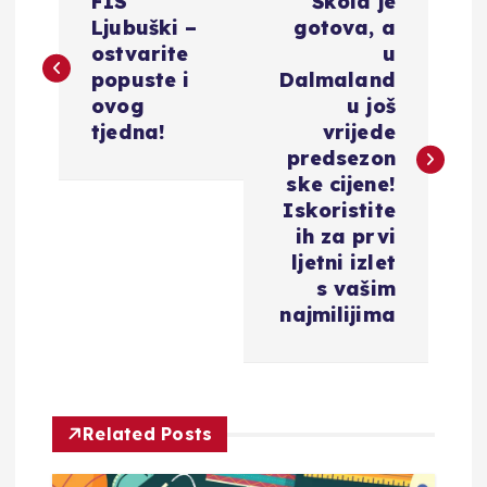
FIS
Škola je
a
Ljubuški –
gotova, a
ostvarite
u
v
popuste i
Dalmaland
ovog
u još
i
tjedna!
vrijede
predsezon
g
ske cijene!
Iskoristite
a
ih za prvi
ljetni izlet
c
s vašim
najmilijima
i
j
Related Posts
a