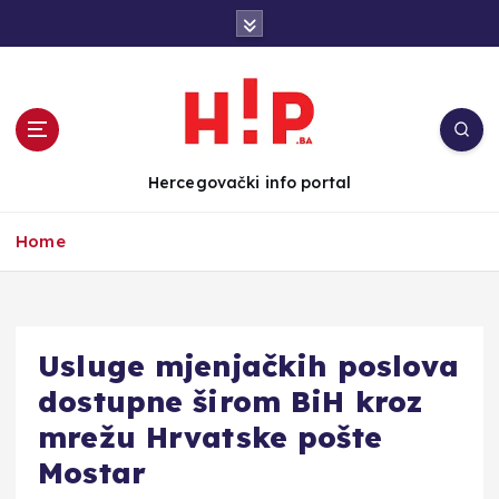
S
k
i
p
t
o
c
Hercegovački info portal
o
n
Home
t
e
n
t
Usluge mjenjačkih poslova
dostupne širom BiH kroz
mrežu Hrvatske pošte
Mostar