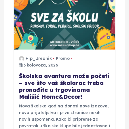
o
b
j
a
Hip_Urednik
Promo
v
3 kolovoza, 2026
a
Školska avantura može početi
– sve što vaš školarac treba
pronađite u trgovinama
Mališić Home&Decor!
Nova školska godina donosi nove izazove,
nova prijateljstva i prve stranice nekih
novih uspomena. Kako bi pripreme za
povratak u školske klupe bile jednostavne i