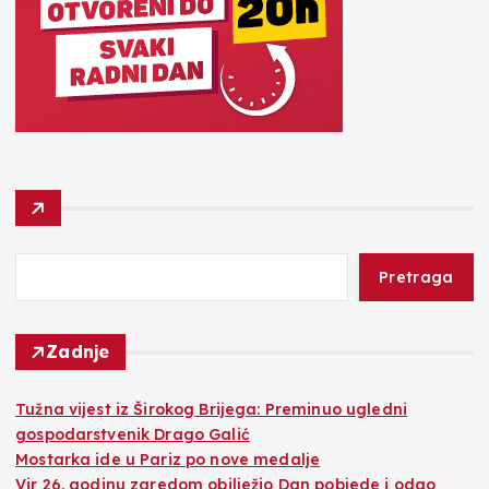
Pretraga
Zadnje
Tužna vijest iz Širokog Brijega: Preminuo ugledni
gospodarstvenik Drago Galić
Mostarka ide u Pariz po nove medalje
Vir 26. godinu zaredom obilježio Dan pobjede i odao