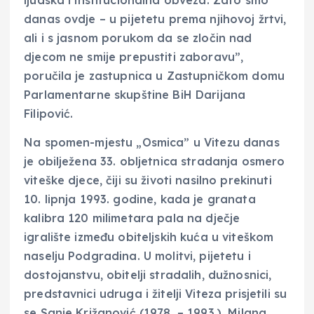
danas ovdje – u pijetetu prema njihovoj žrtvi,
ali i s jasnom porukom da se zločin nad
djecom ne smije prepustiti zaboravu”,
poručila je zastupnica u Zastupničkom domu
Parlamentarne skupštine BiH Darijana
Filipović.
Na spomen-mjestu „Osmica” u Vitezu danas
je obilježena 33. obljetnica stradanja osmero
viteške djece, čiji su životi nasilno prekinuti
10. lipnja 1993. godine, kada je granata
kalibra 120 milimetara pala na dječje
igralište između obiteljskih kuća u viteškom
naselju Podgradina. U molitvi, pijetetu i
dostojanstvu, obitelji stradalih, dužnosnici,
predstavnici udruga i žitelji Viteza prisjetili su
se Sanje Križanović (1978. – 1993.), Milana