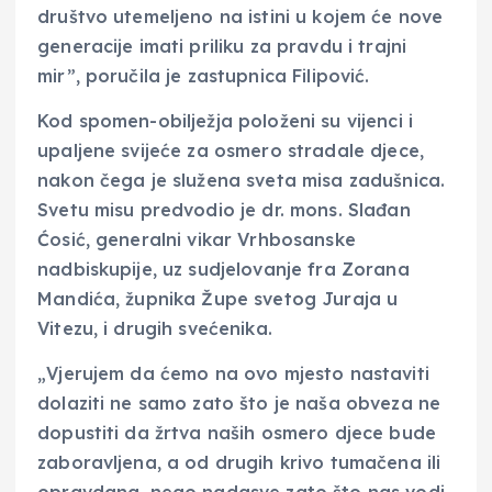
društvo utemeljeno na istini u kojem će nove
generacije imati priliku za pravdu i trajni
mir”, poručila je zastupnica Filipović.
Kod spomen-obilježja položeni su vijenci i
upaljene svijeće za osmero stradale djece,
nakon čega je služena sveta misa zadušnica.
Svetu misu predvodio je dr. mons. Slađan
Ćosić, generalni vikar Vrhbosanske
nadbiskupije, uz sudjelovanje fra Zorana
Mandića, župnika Župe svetog Juraja u
Vitezu, i drugih svećenika.
„Vjerujem da ćemo na ovo mjesto nastaviti
dolaziti ne samo zato što je naša obveza ne
dopustiti da žrtva naših osmero djece bude
zaboravljena, a od drugih krivo tumačena ili