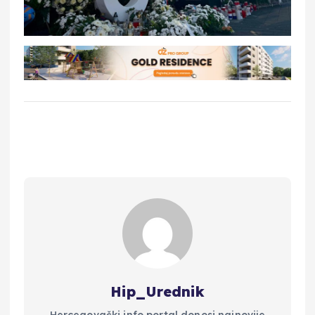
Hip_Urednik
Hercegovački info portal donosi najnovije