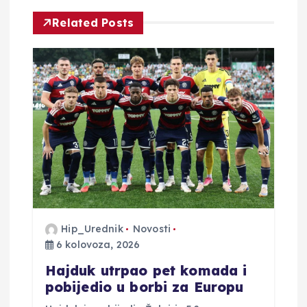
i
Related Posts
j
a
o
b
j
a
Hip_Urednik
Novosti
6 kolovoza, 2026
v
Hajduk utrpao pet komada i
a
pobijedio u borbi za Europu