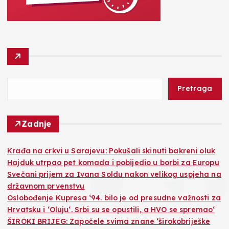
Pretraga
Zadnje
Krađa na crkvi u Sarajevu: Pokušali skinuti bakreni oluk
Hajduk utrpao pet komada i pobijedio u borbi za Europu
Svečani prijem za Ivana Soldu nakon velikog uspjeha na
državnom prvenstvu
Oslobođenje Kupresa ‘94. bilo je od presudne važnosti za
Hrvatsku i ‘Oluju‘. Srbi su se opustili, a HVO se spremao‘
ŠIROKI BRIJEG: Započele svima znane ‘širokobriješke