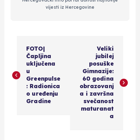
vijesti iz Hercegovine
N
FOTO|
Veliki
a
Čapljina
jubilej
uključena
posuške
v
u
Gimnazije:
Greenpulse
60 godina
i
: Radionica
obrazovanj
o uređenju
a i završna
g
Gradine
svečanost
maturanat
a
a
c