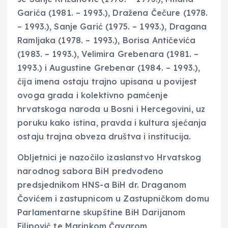
Garića (1981. – 1993.), Dražena Čečure (1978.
– 1993.), Sanje Garić (1975. – 1993.), Dragana
Ramljaka (1978. – 1993.), Borisa Antičevića
(1983. – 1993.), Velimira Grebenara (1981. –
1993.) i Augustine Grebenar (1984. – 1993.),
čija imena ostaju trajno upisana u povijest
ovoga grada i kolektivno pamćenje
hrvatskoga naroda u Bosni i Hercegovini, uz
poruku kako istina, pravda i kultura sjećanja
ostaju trajna obveza društva i institucija.
Obljetnici je nazočilo izaslanstvo Hrvatskog
narodnog sabora BiH predvođeno
predsjednikom HNS-a BiH dr. Draganom
Čovićem i zastupnicom u Zastupničkom domu
Parlamentarne skupštine BiH Darijanom
Filipović te Marinkom Čavarom,