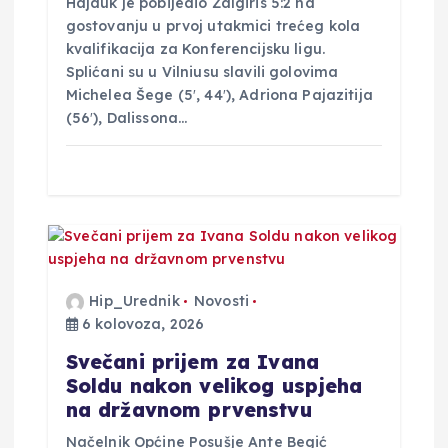
Hajduk je pobijedio Žalgiris 5:2 na
gostovanju u prvoj utakmici trećeg kola
kvalifikacija za Konferencijsku ligu.
Splićani su u Vilniusu slavili golovima
Michelea Šege (5′, 44′), Adriona Pajazitija
(56′), Dalissona…
Hip_Urednik
Novosti
6 kolovoza, 2026
Svečani prijem za Ivana
Soldu nakon velikog uspjeha
na državnom prvenstvu
Načelnik Općine Posušje Ante Begić