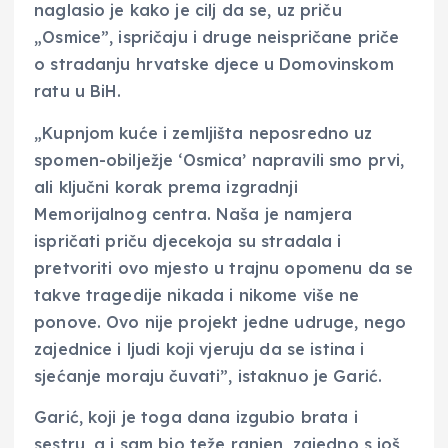
naglasio je kako je cilj da se, uz priču
„Osmice”, ispričaju i druge neispričane priče
o stradanju hrvatske djece u Domovinskom
ratu u BiH.
„Kupnjom kuće i zemljišta neposredno uz
spomen-obilježje ‘Osmica’ napravili smo prvi,
ali ključni korak prema izgradnji
Memorijalnog centra. Naša je namjera
ispričati priču djecekoja su stradala i
pretvoriti ovo mjesto u trajnu opomenu da se
takve tragedije nikada i nikome više ne
ponove. Ovo nije projekt jedne udruge, nego
zajednice i ljudi koji vjeruju da se istina i
sjećanje moraju čuvati”, istaknuo je Garić.
Garić, koji je toga dana izgubio brata i
sestru, a i sam bio teže ranjen, zajedno s još