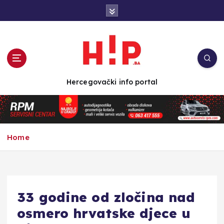
S
k
i
p
t
o
c
Hercegovački info portal
o
n
t
e
n
Home
t
33 godine od zločina nad
osmero hrvatske djece u