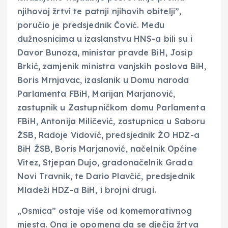
njihovoj žrtvi te patnji njihovih obitelji”,
poručio je predsjednik Čović. Među
dužnosnicima u izaslanstvu HNS-a bili su i
Davor Bunoza, ministar pravde BiH, Josip
Brkić, zamjenik ministra vanjskih poslova BiH,
Boris Mrnjavac, izaslanik u Domu naroda
Parlamenta FBiH, Marijan Marjanović,
zastupnik u Zastupničkom domu Parlamenta
FBiH, Antonija Miličević, zastupnica u Saboru
ŽSB, Radoje Vidović, predsjednik ŽO HDZ-a
BiH ŽSB, Boris Marjanović, načelnik Općine
Vitez, Stjepan Dujo, gradonačelnik Grada
Novi Travnik, te Dario Plavčić, predsjednik
Mladeži HDZ-a BiH, i brojni drugi.
„Osmica” ostaje više od komemorativnog
mjesta. Ona je opomena da se dječja žrtva