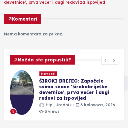
devetnice’, prva večer i dugi redovi za ispovijed
Komentari
Nema komentara za prikaz.
Možda ste propustili?
Novosti
ŠIROKI BRIJEG: Započele
svima znane ‘širokobriješke
devetnice’, prva večer i dugi
redovi za ispovijed
Hip_Urednik
6 kolovoza, 2026
3 views
5