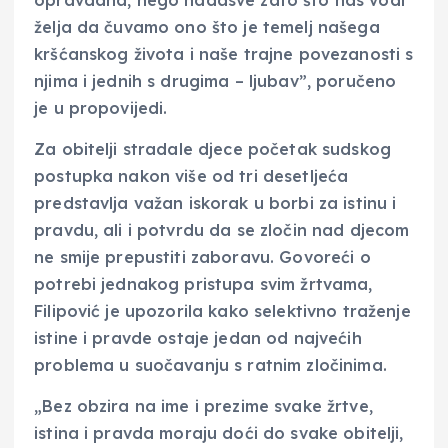
opravdana, nego nadasve zato što nas vodi
želja da čuvamo ono što je temelj našega
kršćanskog života i naše trajne povezanosti s
njima i jednih s drugima – ljubav”, poručeno
je u propovijedi.
Za obitelji stradale djece početak sudskog
postupka nakon više od tri desetljeća
predstavlja važan iskorak u borbi za istinu i
pravdu, ali i potvrdu da se zločin nad djecom
ne smije prepustiti zaboravu. Govoreći o
potrebi jednakog pristupa svim žrtvama,
Filipović je upozorila kako selektivno traženje
istine i pravde ostaje jedan od najvećih
problema u suočavanju s ratnim zločinima.
„Bez obzira na ime i prezime svake žrtve,
istina i pravda moraju doći do svake obitelji,