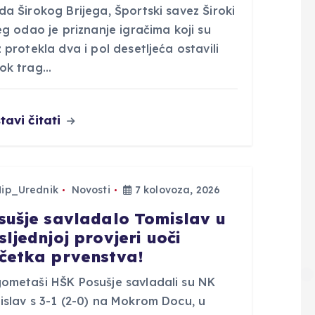
a Širokog Brijega, Športski savez Široki
eg odao je priznanje igračima koji su
 protekla dva i pol desetljeća ostavili
ok trag…
tavi čitati
Hip_Urednik
Novosti
7 kolovoza, 2026
sušje savladalo Tomislav u
sljednjoj provjeri uoči
četka prvenstva!
ometaši HŠK Posušje savladali su NK
islav s 3-1 (2-0) na Mokrom Docu, u