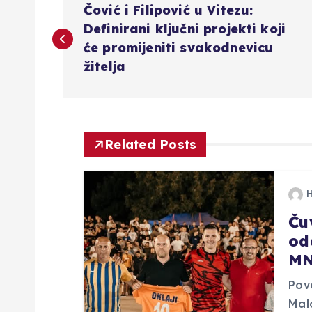
Čović i Filipović u Vitezu:
a
Definirani ključni projekti koji
će promijeniti svakodnevicu
v
žitelja
i
g
Related Posts
a
Čuv
c
od
MN
i
Pov
j
Mal