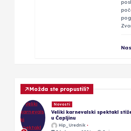
posl
poč
pog
Zvo
Nas
Možda ste propustili?
Novosti
Veliki karnevalski spektakl stiž
u Čapljinu
Hip_Urednik