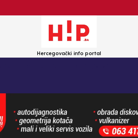
Hercegovački info portal
olica
Crna kronika
Zanimljivosti