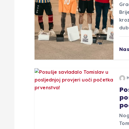
Grad
a
Brij
kroz
o
dub
b
Nas
j
a
Po
v
po
po
a
Nog
Tom