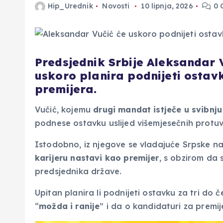
Hip_Urednik
Novosti
10 lipnja, 2026
0 
Predsjednik Srbije Aleksandar V
uskoro planira podnijeti ostavk
premijera.
Vučić, kojemu
drugi mandat istječe u svibnj
podnese ostavku uslijed višemjesečnih protuv
Istodobno, iz njegove se vladajuće Srpske na
karijeru nastavi kao premijer
, s obzirom da 
predsjednika države.
Upitan planira li podnijeti ostavku za tri do 
“
možda i ranije
” i da o kandidaturi za premi