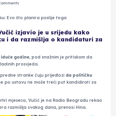
Comments
učić izjavio je u srijedu kako
u i da razmišlja o kandidaturi za
u iduće godine
, pod snažnim je pritiskom da
ladinih prosvjeda.
predne stranke čuju prijedlozi
da političku
se po ustavu ne može treći put kandidirati za
četiri mjeseca, Vučić je na Radio Beogradu rekao
jera razmišlja svakog dana, prenosi Hina.