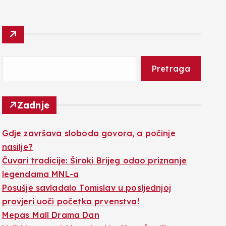
Pretraga
Zadnje
Gdje završava sloboda govora, a počinje
nasilje?
Čuvari tradicije: Široki Brijeg odao priznanje
legendama MNL-a
Posušje savladalo Tomislav u posljednjoj
provjeri uoči početka prvenstva!
Mepas Mall Drama Dan