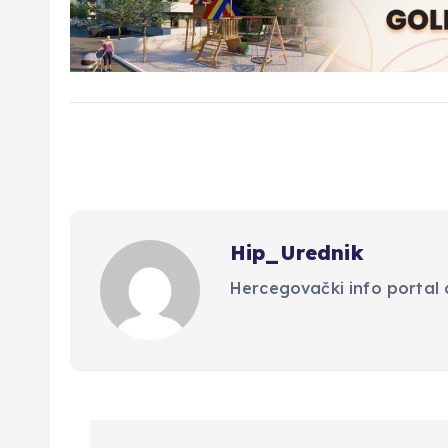
Hip_Urednik
Hercegovački info portal d
N