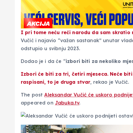
I pri tome neću reći narodu da sam skratio
Vučić i najavio “važan sastanak” unutar vlada
odstupio u svibnju 2023.
Dodao je i da će “
izbori biti za nekoliko mje
Izbori će biti za tri
,
četiri
mjeseca
. Neće biti
raspisani, to je druga stvar
, rekao je Vučić.
The post
Aleksandar Vučić će uskoro podnijet
appeared on
Jabuka.tv
.