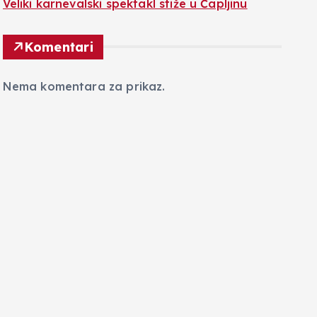
Veliki karnevalski spektakl stiže u Čapljinu
Komentari
Nema komentara za prikaz.