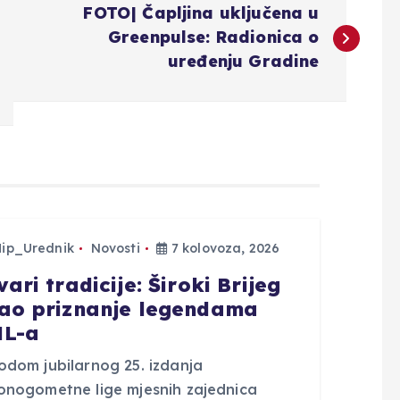
FOTO| Čapljina uključena u
Greenpulse: Radionica o
uređenju Gradine
Hip_Urednik
Novosti
7 kolovoza, 2026
ari tradicije: Široki Brijeg
ao priznanje legendama
L-a
odom jubilarnog 25. izdanja
onogometne lige mjesnih zajednica