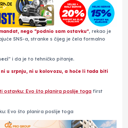
 mandat, nego “
podnio sam ostavku
“
, rekao je
juće SNS-a, stranke s čijeg je čela formalno
seci
” i da je to tehničko pitanje.
 ni u srpnju, ni u kolovozu, a hoće li tada biti
i ostavku: Evo što planira poslije toga
first