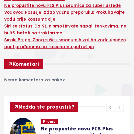
Ne propustite novu FIS Plus sedmicu za super uštede
Vodovod Posušje izdao važnu preporuku: Prokuhavajte
vodu prije konzumacije
Širi se status: Da 91. nismo Hrvate napali tenkovima, ne
bi 95. bežali na traktorima
Široki Brijeg: Zbog suše i smanjenih zaliha vode upućen
apel građanima na racionalnu potrošnju
Komentari
Nema komentara za prikaz.
Možda ste propustili?
Promo
Ne propustite novu FIS Plus