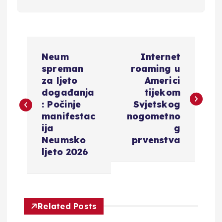
N
Neum
Internet
a
spreman
roaming u
za ljeto
Americi
v
događanja
tijekom
: Počinje
Svjetskog
i
manifestac
nogometno
ija
g
g
Neumsko
prvenstva
ljeto 2026
a
c
Related Posts
i