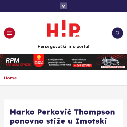
S
k
i
p
t
o
c
Hercegovački info portal
o
n
t
e
n
Home
t
Marko Perković Thompson
ponovno stiže u Imotski