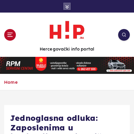
S
k
i
p
t
o
c
Hercegovački info portal
o
n
t
e
n
Home
t
Jednoglasna odluka:
Zaposlenima u