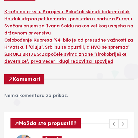
Krađa na crkvi u Sarajevu: Pokušali skinuti bakreni oluk
Hajduk utrpao pet komada i pobijedio u borbi za Europu
Svečani prijem za Ivana Soldu nakon velikog uspjeha na
državnom prvenstvu
Oslobođenje Kupresa ‘94. bilo je od presudne važnosti za
Hrvatsku i ‘Oluju‘. Srbi su se opustili, a HVO se spremao‘
ŠIROKI BRIJEG: Započele svima znane ‘širokobriješke
devetnice’, prva večer i dugi redovi za ispovijed
Komentari
Nema komentara za prikaz.
Možda ste propustili?