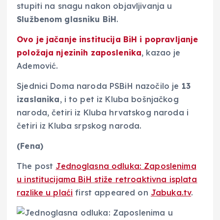
stupiti na snagu nakon objavljivanja u
Službenom glasniku BiH
.
Ovo je jačanje institucija BiH i popravljanje
položaja njezinih zaposlenika
, kazao je
Ademović.
Sjednici Doma naroda PSBiH nazočilo je
13
izaslanika
, i to pet iz Kluba bošnjačkog
naroda, četiri iz Kluba hrvatskog naroda i
četiri iz Kluba srpskog naroda.
(Fena)
The post
Jednoglasna odluka: Zaposlenima
u institucijama BiH stiže retroaktivna isplata
razlike u plaći
first appeared on
Jabuka.tv
.