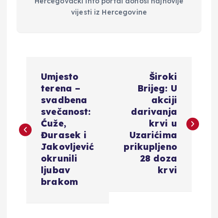
Hercegovački info portal donosi najnovije
vijesti iz Hercegovine
N
Umjesto
Široki
a
terena –
Brijeg: U
svadbena
akciji
v
svečanost:
darivanja
Ćuže,
krvi u
i
Đurasek i
Uzarićima
Jakovljević
prikupljeno
g
okrunili
28 doza
ljubav
krvi
a
brakom
c