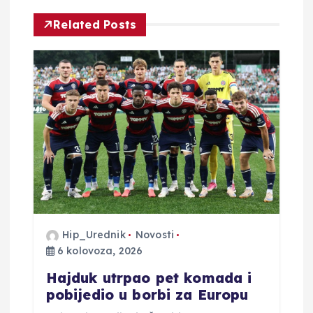
i
Related Posts
j
a
o
b
j
a
Hip_Urednik
Novosti
6 kolovoza, 2026
v
Hajduk utrpao pet komada i
a
pobijedio u borbi za Europu