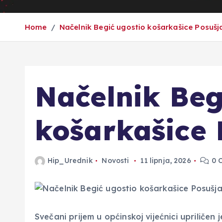
Home
Načelnik Begić ugostio košarkašice Posušj
Načelnik Beg
košarkašice 
Hip_Urednik
Novosti
11 lipnja, 2026
0 
Svečani prijem u općinskoj vijećnici upriliče