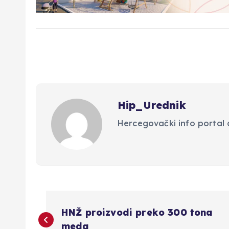
Hip_Urednik
Hercegovački info portal d
N
HNŽ proizvodi preko 300 tona
meda