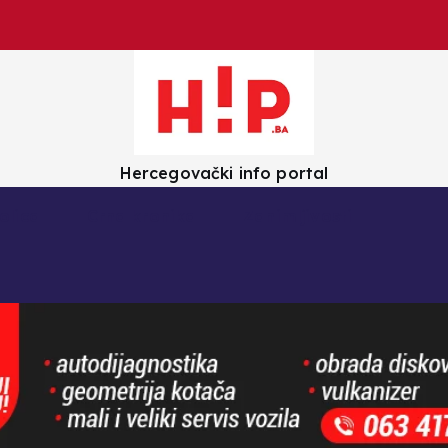
Hercegovački info portal
olica
Crna kronika
Zanimljivosti