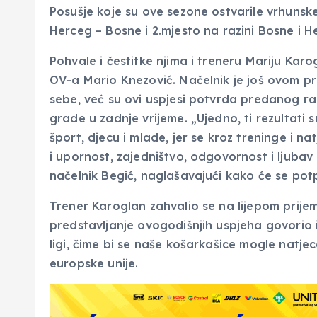
Posušje koje su ove sezone ostvarile vrhunske 
Herceg – Bosne i 2.mjesto na razini Bosne i H
Pohvale i čestitke njima i treneru Mariju Karo
OV-a Mario Knezović. Načelnik je još ovom 
sebe, već su ovi uspjesi potvrda predanog ra
grade u zadnje vrijeme. „Ujedno, ti rezultati s
šport, djecu i mlade, jer se kroz treninge i n
i upornost, zajedništvo, odgovornost i ljubav
načelnik Begić, naglašavajući kako će se potp
Trener Karoglan zahvalio se na lijepom prijem
predstavljanje ovogodišnjih uspjeha govori
ligi, čime bi se naše košarkašice mogle natj
europske unije.