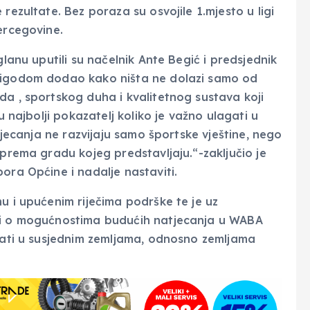
rezultate. Bez poraza su osvojile 1.mjesto u ligi
ercegovine.
glanu uputili su načelnik Ante Begić i predsjednik
prigodom dodao kako ništa ne dolazi samo od
da , sportskog duha i kvalitetnog sustava koji
u najbolji pokazatelj koliko je važno ulagati u
atjecanja ne razvijaju samo športske vještine, nego
 prema gradu kojeg predstavljaju.“-zaključio je
ora Općine i nadalje nastaviti.
u i upućenim riječima podrške te je uz
o i o mogućnostima budućih natjecanja u WABA
ecati u susjednim zemljama, odnosno zemljama