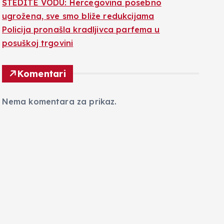
ŠTEDITE VODU: Hercegovina posebno
ugrožena, sve smo bliže redukcijama
Policija pronašla kradljivca parfema u
posuškoj trgovini
Komentari
Nema komentara za prikaz.