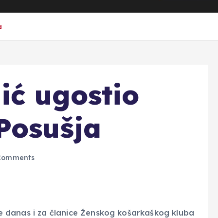
a
ić ugostio
Posušja
Comments
n je danas i za članice Ženskog košarkaškog kluba