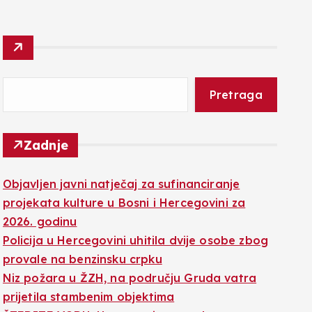
Pretraga
Zadnje
Objavljen javni natječaj za sufinanciranje
projekata kulture u Bosni i Hercegovini za
2026. godinu
Policija u Hercegovini uhitila dvije osobe zbog
provale na benzinsku crpku
Niz požara u ŽZH, na području Gruda vatra
prijetila stambenim objektima