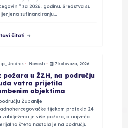
cegovini“ za 2026. godinu. Sredstva su
ijenjena sufinanciranju…
tavi čitati
Hip_Urednik
Novosti
7 kolovoza, 2026
z požara u ŽZH, na području
uda vatra prijetila
ambenim objektima
području Županije
adnohercegovačke tijekom protekla 24
 zabilježeno je više požara, a najveća
rijalna šteta nastala je na području