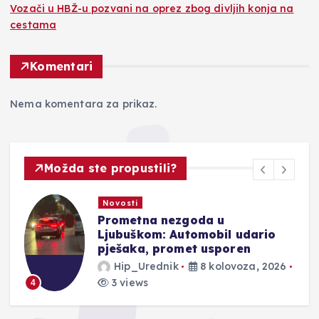
Vozači u HBŽ-u pozvani na oprez zbog divljih konja na
cestama
Komentari
Nema komentara za prikaz.
Možda ste propustili?
Novosti
Prometna nezgoda u
Ljubuškom: Automobil udario
pješaka, promet usporen
Hip_Urednik
8 kolovoza, 2026
3 views
4