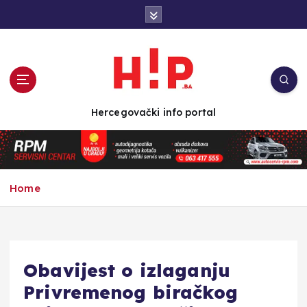
S
k
i
p
t
o
c
Hercegovački info portal
o
n
t
e
n
Home
t
Obavijest o izlaganju
Privremenog biračkog