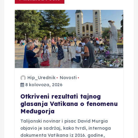
j
a
o
b
j
Hip_Urednik
Novosti
a
8 kolovoza, 2026
Otkriveni rezultati tajnog
v
glasanja Vatikana o fenomenu
Međugorja
a
Talijanski novinar i pisac David Murgia
objavio je sadržaj, kako tvrdi, internoga
dokumenta Vatikana iz 2016. godine,