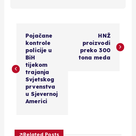
N
Pojačane
HNŽ
a
kontrole
proizvodi
policije u
preko 300
v
BiH
tona meda
tijekom
i
trajanja
Svjetskog
g
prvenstva
u Sjevernoj
a
Americi
c
i
Related Posts