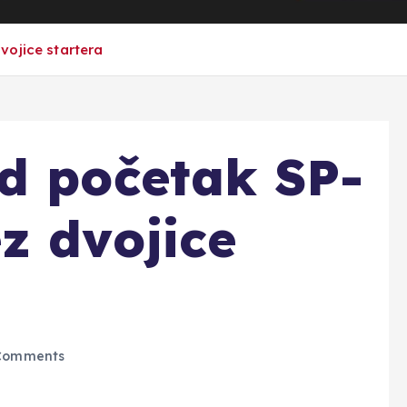
vojice startera
d početak SP-
z dvojice
Comments