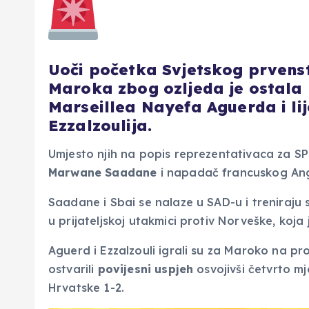
Uoči početka Svjetskog prvens
Maroka zbog ozljeda je ostala 
Marseillea Nayefa Aguerda i li
Ezzalzoulija.
Umjesto njih na popis reprezentativaca za SP
Marwane Saadane
i napadač francuskog A
Saadane i Sbai se nalaze u SAD-u i treniraju 
u prijateljskoj utakmici protiv Norveške, koj
Aguerd i Ezzalzouli igrali su za Maroko na p
ostvarili
povijesni uspjeh
osvojivši četvrto m
Hrvatske 1-2.