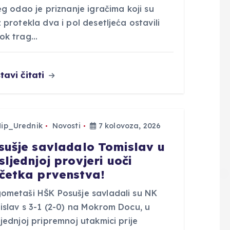
eg odao je priznanje igračima koji su
 protekla dva i pol desetljeća ostavili
ok trag…
tavi čitati
Hip_Urednik
Novosti
7 kolovoza, 2026
sušje savladalo Tomislav u
sljednjoj provjeri uoči
četka prvenstva!
ometaši HŠK Posušje savladali su NK
islav s 3-1 (2-0) na Mokrom Docu, u
jednjoj pripremnoj utakmici prije