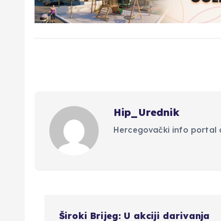
Hip_Urednik
Hercegovački info portal d
N
Široki Brijeg: U akciji darivanja