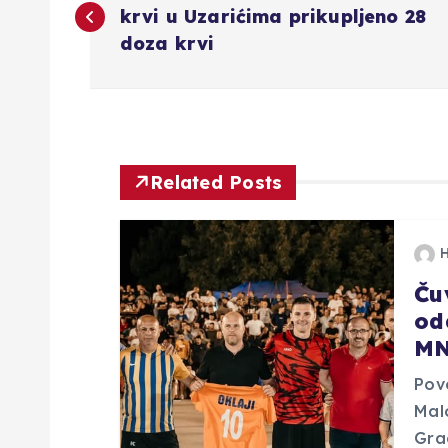
a
krvi u Uzarićima prikupljeno 28
doza krvi
v
i
g
Related Posts
a
Čuv
c
od
MN
i
Pov
j
Mal
Grad