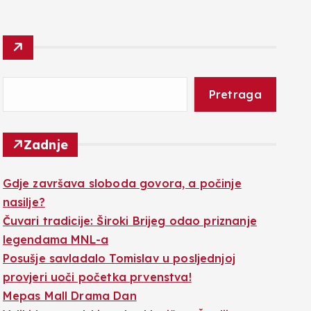
Pretraga
Zadnje
Gdje završava sloboda govora, a počinje
nasilje?
Čuvari tradicije: Široki Brijeg odao priznanje
legendama MNL-a
Posušje savladalo Tomislav u posljednjoj
provjeri uoči početka prvenstva!
Mepas Mall Drama Dan