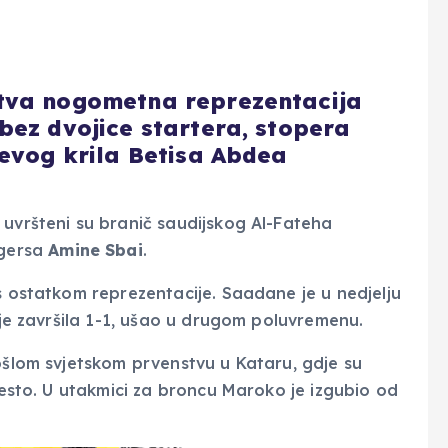
tva nogometna reprezentacija
bez dvojice startera, stopera
jevog krila Betisa Abdea
 uvršteni su branič saudijskog Al-Fateha
ngersa
Amine Sbai
.
s ostatkom reprezentacije. Saadane je u nedjelju
a je završila 1-1, ušao u drugom poluvremenu.
rošlom svjetskom prvenstvu u Kataru, gdje su
jesto. U utakmici za broncu Maroko je izgubio od