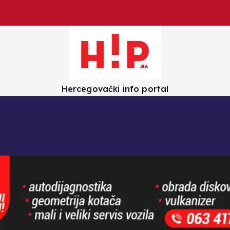
Hercegovački info portal
olica
Crna kronika
Zanimljivosti