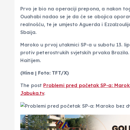
Prvo je bio na operaciji prepona, a nakon t
Ouahabi nadao se je da će se obojica oporavit
realnošću, te je umjesto Aguerda i Ezzalzouli
Sbaija.
Maroko u prvoj utakmici SP-a u subotu 13. l
protiv peterostrukih svjetskih prvaka Brazil
Haitijem.
(Hina | Foto: TFT/X)
The post
Problemi pred početak SP-a: Maroko
Jabuka.tv
.