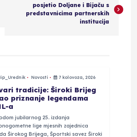
posjetio Doljane i Bijaču s
predstavnicima partnerskih
institucija
Hip_Urednik
Novosti
7 kolovoza, 2026
ari tradicije: Široki Brijeg
ao priznanje legendama
L-a
odom jubilarnog 25. izdanja
onogometne lige mjesnih zajednica
a Širokog Brijega, Športski savez Široki