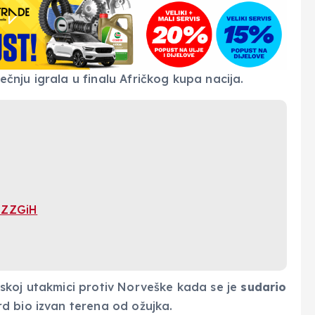
ječnju igrala u finalu Afričkog kupa nacija.
BZZGiH
eljskoj utakmici protiv Norveške kada se je
sudario
rd bio izvan terena od ožujka.