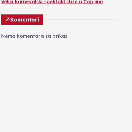
Veliki karnevalski spektakl stiže u Čapljinu
Komentari
Nema komentara za prikaz.