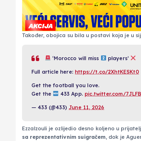
Također, obojica su bila u postavi koja je u si
‘Morocco will miss
players’
Full article here:
https://t.co/2XhtKESKt0
Get the football you love.
Get the
433 App.
pic.twitter.com/7JLF
— 433 (@433)
June 11, 2026
Ezzalzouli je ozlijedio desno koljeno u prijat
sa reprezentativnim suigračem
, dok je Ague