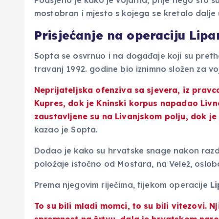
Podsjetio je kako je vojarna, prije nego što s
mostobran i mjesto s kojega se kretalo dalje 
Prisjećanje na operaciju Lipa
Sopta se osvrnuo i na događaje koji su pretho
travanj 1992. godine bio iznimno složen za vo
Neprijateljska ofenziva sa sjevera, iz pravc
Kupres, dok je Kninski korpus napadao Livno
zaustavljene su na Livanjskom polju, dok je
kazao je Sopta.
Dodao je kako su hrvatske snage nakon razdo
položaje istočno od Mostara, na Velež, oslobo
Prema njegovim riječima, tijekom operacije
Li
To su bili mladi momci, to su bili vitezovi.