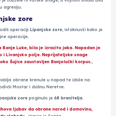
u je zauzele hrvatske snage, u vojnom smislu bila
u agresiju.
njske zore
dili operaciji
Lipanjske zore
, istaknuvši kako je
jne operacije.
a Banje Luke, bila je izrazito jaka. Napadan je
 i Livanjsko polje. Neprijateljske snage
 oko Šujice zaustavljen Banjolučki korpus.
,
blja obrane krenule u napad te izbile na
divši Mostar i dolinu Neretve.
panjske zore
poginulo je
68 branitelja
.
 Njihova ljubav da obrane narod i domovinu,