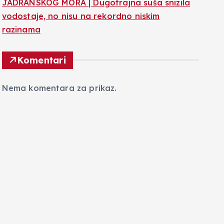
JADRANSKOG MORA | Dugotrajna suša snizila
vodostaje, no nisu na rekordno niskim
razinama
Komentari
Nema komentara za prikaz.