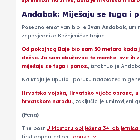
spremnost na žrtvu, dala je hrvatskom nar
Andabak: Miješaju se tuga i 
Posebno emotivan bio je
Ivan Andabak
, umi
zapovjednika Kažnjeničke bojne.
Od pokojnog Baje bio sam 30 metara kada je
dečko. Ja sam obučavao te momke, sve ih zn
miješaju se tuga i ponos.
, istaknuo je Andab
Na kraju je uputio i poruku nadolazećim gen
Hrvatska vojska, Hrvatsko vijeće obrane, u r
hrvatskom narodu.
, zaključio je umirovljeni
(Fena)
The post
U Mostaru obilježena 34. obljetnica
first appeared on
Jabuka.tv
.