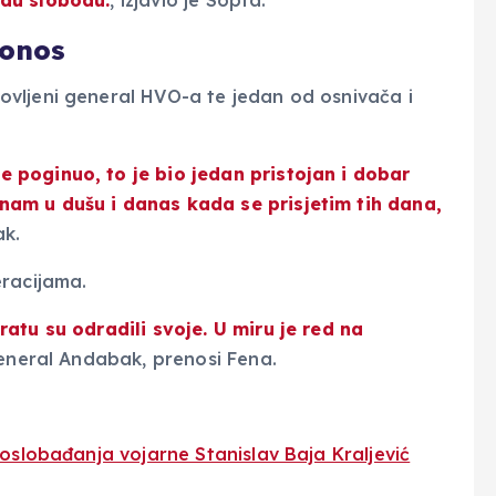
odu slobodu.
, izjavio je Sopta.
ponos
rovljeni general HVO-a te jedan od osnivača i
 poginuo, to je bio jedan pristojan i dobar
am u dušu i danas kada se prisjetim tih dana,
ak.
eracijama.
atu su odradili svoje. U miru je red na
 general Andabak, prenosi Fena.
 oslobađanja vojarne Stanislav Baja Kraljević