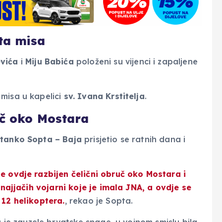
eta misa
evića
i
Miju Babića
položeni su vijenci i zapaljene
misa u kapelici
sv. Ivana Krstitelja
.
uč oko Mostara
tanko Sopta – Baja
prisjetio se ratnih dana i
e ovdje razbijen čelični obruč oko Mostara i
 najjačih vojarni koje je imala JNA, a ovdje se
 12 helikoptera.
, rekao je Sopta.