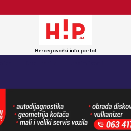
Hercegovački info portal
olica
Crna kronika
Zanimljivosti