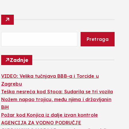
Pretraga
Zadnje
VIDEO: Velika tučnjava BBB-a i Torcide u
Zagrebu
Teška nesreća kod Stoca: Sudarila se tri vozila
Nožem napao trojicu, među njima i državljanin
BiH
Požar kod Konjica iz dalje izvan kontrole
AGENCIJA ZA VODNO PODRUČJE