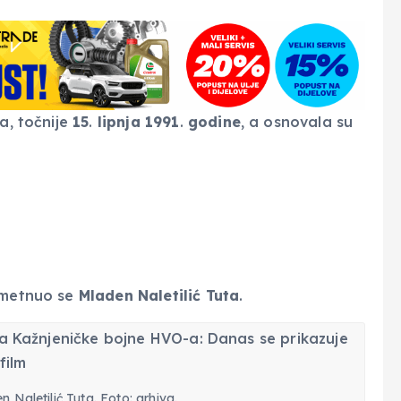
a, točnije
15
.
lipnja
1991
.
godine
, a osnovala su
nametnuo se
Mladen
Naletilić
Tuta
.
 Naletilić Tuta. Foto: arhiva.