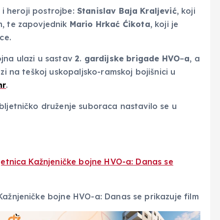
 i heroji postrojbe:
Stanislav
Baja
Kraljević
, koji
m, te zapovjednik
Mario
Hrkać
Ćikota
, koji je
ce.
jna ulazi u sastav
2
.
gardijske
brigade
HVO
–
a
, a
zi na teškoj uskopaljsko-ramskoj bojišnici u
hr
.
bljetničko druženje suboraca nastavilo se u
ljetnica Kažnjeničke bojne HVO-a: Danas se