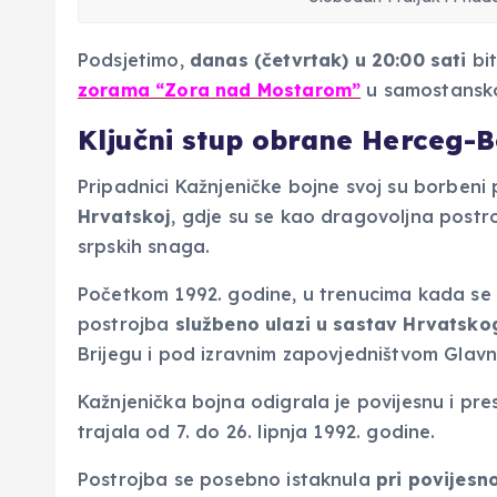
Podsjetimo,
danas (četvrtak) u 20:00 sati
bit
zorama “Zora nad Mostarom”
u samostansko
Ključni stup obrane Herceg-
Pripadnici Kažnjeničke bojne svoj su borbeni 
Hrvatskoj
, gdje su se kao dragovoljna postr
srpskih snaga.
Početkom 1992. godine, u trenucima kada se 
postrojba
službeno ulazi u sastav Hrvatsko
Brijegu i pod izravnim zapovjedništvom Glav
Kažnjenička bojna odigrala je povijesnu i pre
trajala od 7. do 26. lipnja 1992. godine.
Postrojba se posebno istaknula
pri povijes