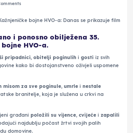
Comments
ano i ponosno obilježena 35.
 bojne HVO-a.
ši
pripadnici
,
obitelji
poginulih
i
gosti
iz svih
govine kako bi dostojanstveno oživjeli uspomene
 misom za sve poginule
,
umrle
i
nestale
vatske branitelje, koja je služena u crkvi na
ljeni građani
položili su vijence
,
cvijeće
i
zapalili
ajući najdublju počast žrtvi svojih palih
bodu domovine.