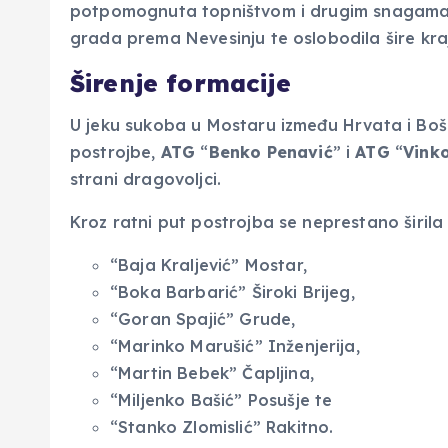
potpomognuta topništvom i drugim snagama 
grada prema Nevesinju te oslobodila šire kra
Širenje formacije
U jeku sukoba u Mostaru između Hrvata i Bošn
postrojbe,
ATG
“
Benko
Penavić
” i
ATG
“
Vink
strani dragovoljci.
Kroz ratni put postrojba se neprestano širila
“Baja Kraljević” Mostar,
“Boka Barbarić” Široki Brijeg,
“Goran Spajić” Grude,
“Marinko Marušić” Inženjerija,
“Martin Bebek” Čapljina,
“Miljenko Bašić” Posušje te
“Stanko Zlomislić” Rakitno.