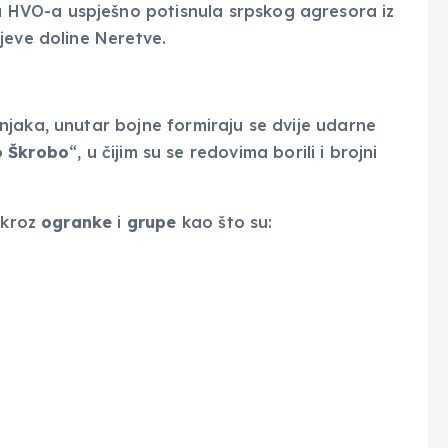
HVO-a uspješno potisnula srpskog agresora iz
jeve doline Neretve.
jaka, unutar bojne formiraju se dvije udarne
o
Škrobo
“, u čijim su se redovima borili i brojni
 kroz
ogranke
i
grupe
kao što su: