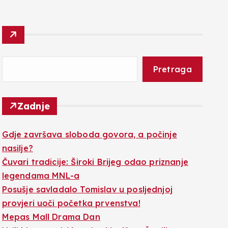
Pretraga
Zadnje
Gdje završava sloboda govora, a počinje
nasilje?
Čuvari tradicije: Široki Brijeg odao priznanje
legendama MNL-a
Posušje savladalo Tomislav u posljednjoj
provjeri uoči početka prvenstva!
Mepas Mall Drama Dan