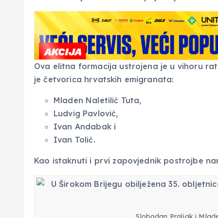
Ova elitna formacija ustrojena je u vihoru rat
je četvorica hrvatskih emigranata:
Mladen Naletilić Tuta,
Ludvig Pavlović,
Ivan Andabak i
Ivan Tolić.
Kao istaknuti i prvi zapovjednik postrojbe 
Slobodan Praljak i Mladen