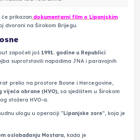
 će prikazan
dokumentarni film o Lipanjskim
j dvorani na Širokom Brijegu.
Bosne
put započeli još
1991
.
godine
u Republici
ojba suprotstavili napadima JNA i paravojnih
rat prelio na prostore Bosne i Hercegovine,
g vijeća obrane (HVO),
sa sjedištem u Širokom
nog stožera HVO-a.
sudnu ulogu u operaciji “
Lipanjske zore
“, koja je
nom oslobađanju Mostara
, kada je