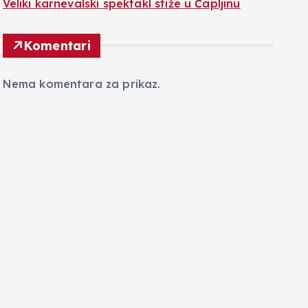
Veliki karnevalski spektakl stiže u Čapljinu
Komentari
Nema komentara za prikaz.