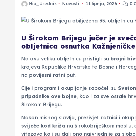
Hip_Urednik
Novosti
11 lipnja, 2026
0 
U Širokom Brijegu jučer je sveč
obljetnica osnutka Kažnjeničke
Na ovu veliku obljetnicu pristigli su
brojni
biv
krajeva Republike Hrvatske te Bosne i Herce
na povijesni ratni put.
Cijeli program i okupljanje započeli su
Svetom
pripadnike
ove
bojne
, kao i za sve ostale hr
Širokom Brijegu.
Nakon misnog slavlja, preživjeli ratnici i okup
svijeće
kod
križa
na širokobriješkom mostu, od
vitezova koji su dali ono najvrjednije za slo