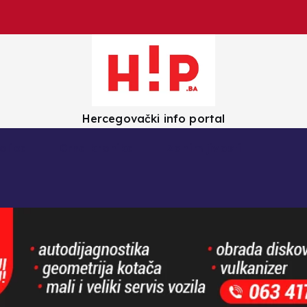
Hercegovački info portal
olica
Crna kronika
Zanimljivosti