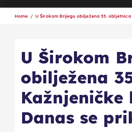
Home
U Širokom Brijegu obilježena 35. obljetnic
U Širokom Br
obilježena 35
Kažnjeničke 
Danas se pri