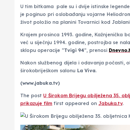
U tim bitkama pale su i dvije istinske legende
je poginuo pri oslobađanju vojarne Heliodro
život položio na planini Tovarnici kod Jablani
Krajem prosinca 1993. godine, Kažnjenička bo
već u siječnju 1994. godine, postrojba se nala
sklopu operacije “
Tvigi
94
“, prenosi
Dnevno.
Nakon službenog dijela i odavanja počasti, o
širokobriješkom salonu
La
Viva
.
(www.jabuka.tv)
The post
U Širokom Brijegu obilježena 35. ob
prikazuje film
first appeared on
Jabuka.tv
.