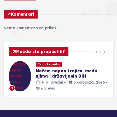
Komentari
Nema komentara za prikaz.
Možda ste propustili?
Novosti
icu, među
Požar kod Konjica iz da
n BiH
kontrole
kolovoza, 2026
Hip_Urednik
8 kolov
2 views
4