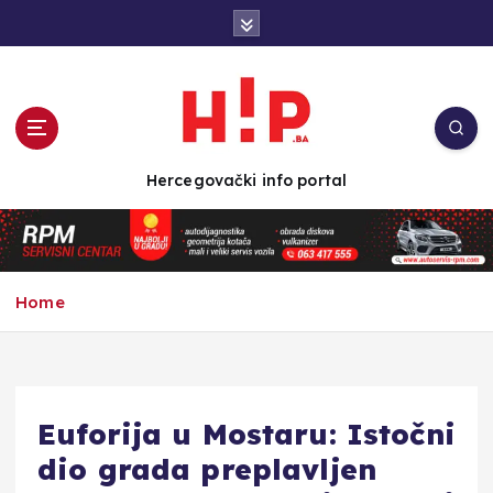
S
k
i
p
t
o
c
Hercegovački info portal
o
n
t
e
n
Home
t
Euforija u Mostaru: Istočni
dio grada preplavljen