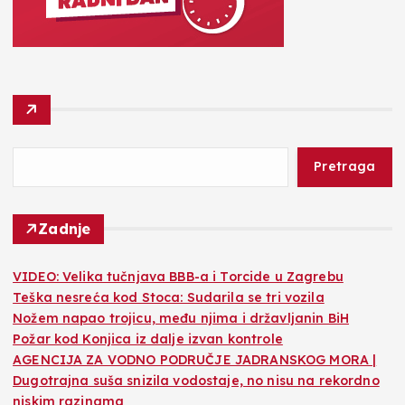
Pretraga
Zadnje
VIDEO: Velika tučnjava BBB-a i Torcide u Zagrebu
Teška nesreća kod Stoca: Sudarila se tri vozila
Nožem napao trojicu, među njima i državljanin BiH
Požar kod Konjica iz dalje izvan kontrole
AGENCIJA ZA VODNO PODRUČJE JADRANSKOG MORA |
Dugotrajna suša snizila vodostaje, no nisu na rekordno
niskim razinama