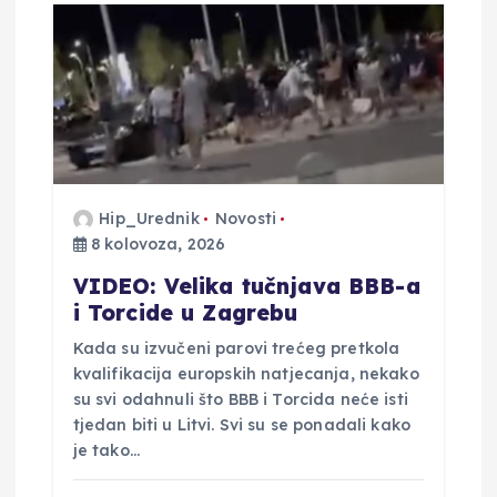
a
o
b
j
Hip_Urednik
Novosti
8 kolovoza, 2026
a
VIDEO: Velika tučnjava BBB-a
v
i Torcide u Zagrebu
Kada su izvučeni parovi trećeg pretkola
a
kvalifikacija europskih natjecanja, nekako
su svi odahnuli što BBB i Torcida neće isti
tjedan biti u Litvi. Svi su se ponadali kako
je tako…