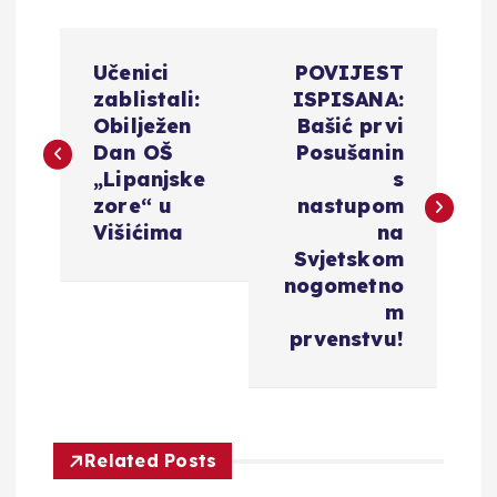
N
Učenici
POVIJEST
a
zablistali:
ISPISANA:
Obilježen
Bašić prvi
v
Dan OŠ
Posušanin
„Lipanjske
s
i
zore“ u
nastupom
Višićima
na
g
Svjetskom
nogometno
a
m
prvenstvu!
c
i
Related Posts
j