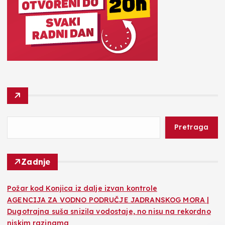
Pretraga
Zadnje
Požar kod Konjica iz dalje izvan kontrole
AGENCIJA ZA VODNO PODRUČJE JADRANSKOG MORA |
Dugotrajna suša snizila vodostaje, no nisu na rekordno
niskim razinama