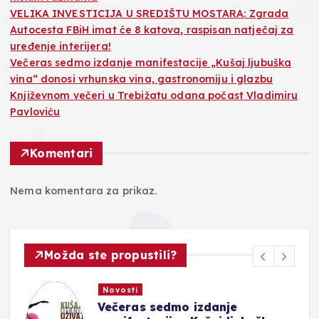
VELIKA INVESTICIJA U SREDIŠTU MOSTARA: Zgrada
Autocesta FBiH imat će 8 katova, raspisan natječaj za
uređenje interijera!
Večeras sedmo izdanje manifestacije „Kušaj ljubuška
vina“ donosi vrhunska vina, gastronomiju i glazbu
Književnom večeri u Trebižatu odana počast Vladimiru
Pavloviću
Komentari
Nema komentara za prikaz.
Možda ste propustili?
Novosti
Večeras sedmo izdanje