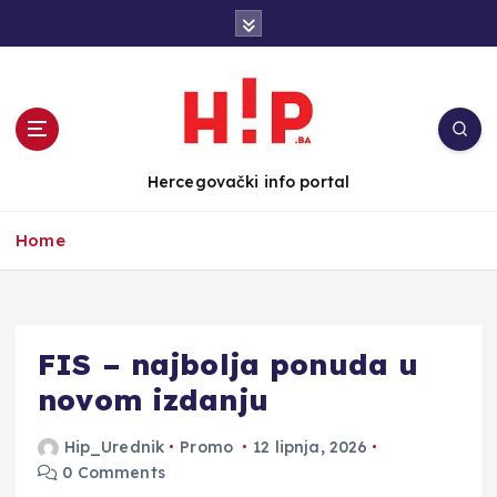
S
k
i
p
t
o
c
Hercegovački info portal
o
n
Home
t
e
n
t
FIS – najbolja ponuda u
novom izdanju
Hip_Urednik
Promo
12 lipnja, 2026
0 Comments