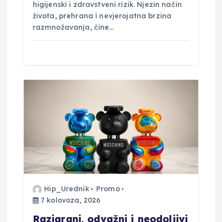
higijenski i zdravstveni rizik. Njezin način
života, prehrana i nevjerojatna brzina
razmnožavanja, čine…
Hip_Urednik
Promo
7 kolovoza, 2026
Razigrani, odvažni i neodoljivi