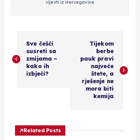
vijesti iz Hercegovine
N
Sve češći
Tijekom
a
susreti sa
berbe
zmijama –
pauk pravi
v
kako ih
najveće
izbjeći?
štete, a
i
rješenje ne
mora biti
g
kemija
a
c
Related Posts