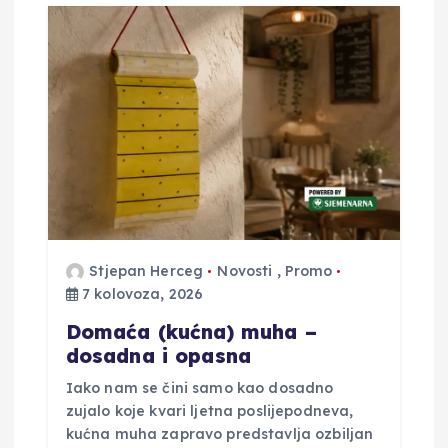
i
j
a
o
b
j
Stjepan Herceg
Novosti
,
Promo
7 kolovoza, 2026
a
Domaća (kućna) muha –
v
dosadna i opasna
Iako nam se čini samo kao dosadno
a
zujalo koje kvari ljetna poslijepodneva,
kućna muha zapravo predstavlja ozbiljan