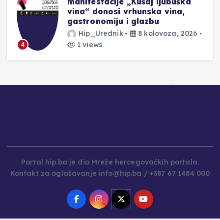
manifestacije „Kušaj ljubuška
vina“ donosi vrhunska vina,
gastronomiju i glazbu
Hip_Urednik
8 kolovoza, 2026
1 views
4
Portal hip.ba je dio Mreže hercegovačkih portala.
Kontakt za oglašavanje info@hip.ba / +387 67 1484 000