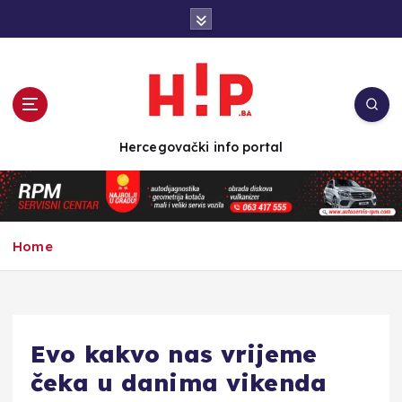
S
k
i
p
t
o
c
Hercegovački info portal
o
n
t
e
n
Home
t
Evo kakvo nas vrijeme
čeka u danima vikenda