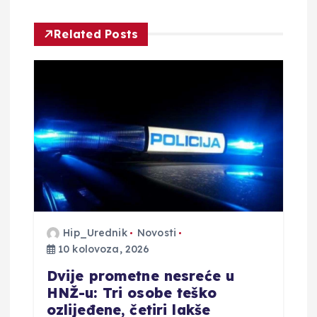
j
Related Posts
a
o
b
j
a
v
Hip_Urednik
Novosti
10 kolovoza, 2026
a
Dvije prometne nesreće u
HNŽ-u: Tri osobe teško
ozlijeđene, četiri lakše