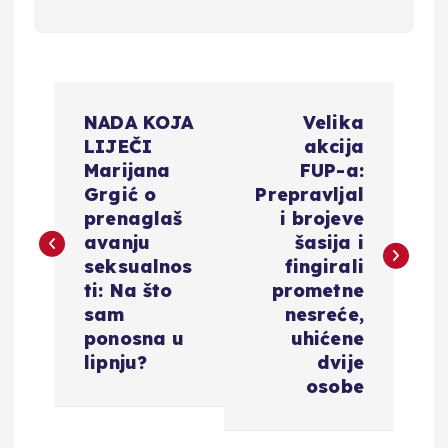
N
NADA KOJA
Velika
a
LIJEČI
akcija
Marijana
FUP-a:
v
Grgić o
Prepravljal
prenaglaš
i brojeve
i
avanju
šasija i
seksualnos
fingirali
g
ti: Na što
prometne
sam
nesreće,
a
ponosna u
uhićene
lipnju?
dvije
c
osobe
i