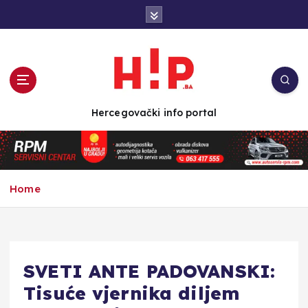
S
k
i
p
t
o
c
Hercegovački info portal
o
n
t
e
n
Home
t
SVETI ANTE PADOVANSKI:
Tisuće vjernika diljem