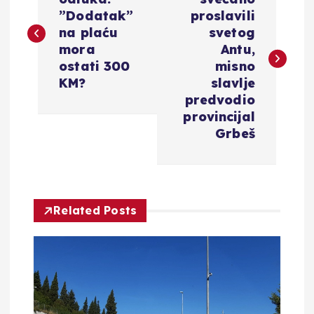
a
”Dodatak”
proslavili
v
na plaću
svetog
mora
Antu,
i
ostati 300
misno
KM?
slavlje
g
predvodio
provincijal
a
Grbeš
c
i
Related Posts
j
a
o