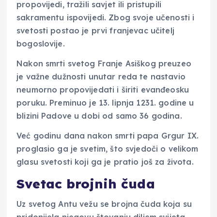
propovijedi, tražili savjet ili pristupili
sakramentu ispovijedi. Zbog svoje učenosti i
svetosti postao je prvi franjevac učitelj
bogoslovije.
Nakon smrti svetog Franje Asiškog preuzeo
je važne dužnosti unutar reda te nastavio
neumorno propovijedati i širiti evanđeosku
poruku. Preminuo je 13. lipnja 1231. godine u
blizini Padove u dobi od samo 36 godina.
Već godinu dana nakon smrti papa Grgur IX.
proglasio ga je svetim, što svjedoči o velikom
glasu svetosti koji ga je pratio još za života.
Svetac brojnih čuda
Uz svetog Antu vežu se brojna čuda koja su
pridonijela njegovu štovanju diljem svijeta.