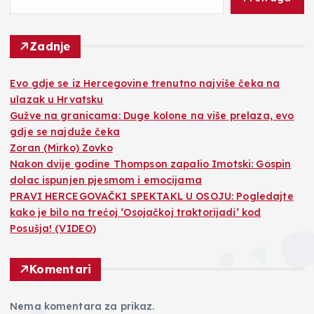
Zadnje
Evo gdje se iz Hercegovine trenutno najviše čeka na
ulazak u Hrvatsku
Gužve na granicama: Duge kolone na više prelaza, evo
gdje se najduže čeka
Zoran (Mirko) Zovko
Nakon dvije godine Thompson zapalio Imotski: Gospin
dolac ispunjen pjesmom i emocijama
PRAVI HERCEGOVAČKI SPEKTAKL U OSOJU: Pogledajte
kako je bilo na trećoj ‘Osojačkoj traktorijadi’ kod
Posušja! (VIDEO)
Komentari
Nema komentara za prikaz.