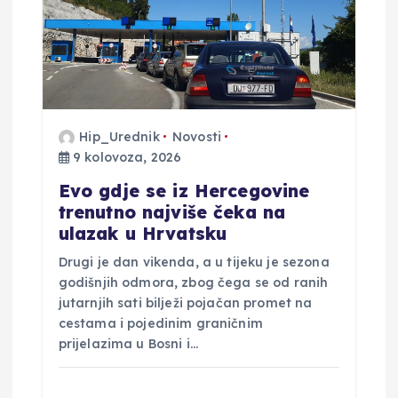
b
j
a
Hip_Urednik
Novosti
9 kolovoza, 2026
v
Evo gdje se iz Hercegovine
a
trenutno najviše čeka na
ulazak u Hrvatsku
Drugi je dan vikenda, a u tijeku je sezona
godišnjih odmora, zbog čega se od ranih
jutarnjih sati bilježi pojačan promet na
cestama i pojedinim graničnim
prijelazima u Bosni i…