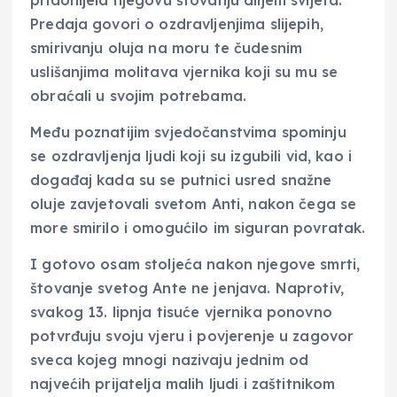
Predaja govori o ozdravljenjima slijepih,
smirivanju oluja na moru te čudesnim
uslišanjima molitava vjernika koji su mu se
obraćali u svojim potrebama.
Među poznatijim svjedočanstvima spominju
se ozdravljenja ljudi koji su izgubili vid, kao i
događaj kada su se putnici usred snažne
oluje zavjetovali svetom Anti, nakon čega se
more smirilo i omogućilo im siguran povratak.
I gotovo osam stoljeća nakon njegove smrti,
štovanje svetog Ante ne jenjava. Naprotiv,
svakog 13. lipnja tisuće vjernika ponovno
potvrđuju svoju vjeru i povjerenje u zagovor
sveca kojeg mnogi nazivaju jednim od
najvećih prijatelja malih ljudi i zaštitnikom