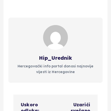
Hip_Urednik
Hercegovački info portal donosi najnovije
vijesti iz Hercegovine
N
Uskoro
Uzarići
odluka:
svečano