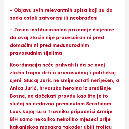
– Objavu svih relevantnih spisa koji su do
sada ostali zatvoreni ili neobrađeni
– Jasno institucionalno priznanje činjenice
da ovaj zločin nije procesuiran ni pred
domaćim ni pred međunarodnim
pravosudnim tijelima
Koordinacija neće prihvatiti da se ovaj
zločin trajno drži u pravosudnoj i političkoj
sjeni. Slučaj Jurić ne smije ostati neriješen, a
Anica Jurić, hrvatska heroina iz središnje
Bosne, ne dočekati pravdu kao što je to
slučaj sa nedavno preminulom Serafinom
Lauš kojoj su u Travniku pripadnici Armije
BiH samo nekoliko nekoliko mjeseci prije
kakanjskog masakra također ubili trojicu