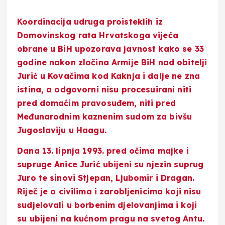
Koordinacija udruga proisteklih iz
Domovinskog rata Hrvatskoga vijeća
obrane u BiH upozorava javnost kako se 33
godine nakon zločina Armije BiH nad obitelji
Jurić u Kovačima kod Kaknja i dalje ne zna
istina, a odgovorni nisu procesuirani niti
pred domaćim pravosuđem, niti pred
Međunarodnim kaznenim sudom za bivšu
Jugoslaviju u Haagu.
Dana 13. lipnja 1993. pred očima majke i
supruge Anice Jurić ubijeni su njezin suprug
Juro te sinovi Stjepan, Ljubomir i Dragan.
Riječ je o civilima i zarobljenicima koji nisu
sudjelovali u borbenim djelovanjima i koji
su ubijeni na kućnom pragu na svetog Antu.