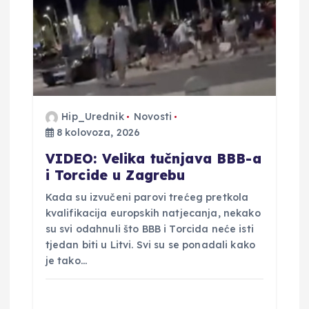
a
o
b
j
Hip_Urednik
Novosti
8 kolovoza, 2026
a
VIDEO: Velika tučnjava BBB-a
i Torcide u Zagrebu
v
Kada su izvučeni parovi trećeg pretkola
kvalifikacija europskih natjecanja, nekako
a
su svi odahnuli što BBB i Torcida neće isti
tjedan biti u Litvi. Svi su se ponadali kako
je tako…