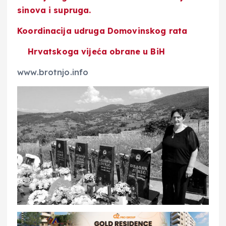
sinova i supruga.
Koordinacija udruga Domovinskog rata
Hrvatskoga vijeća obrane u BiH
www.brotnjo.info