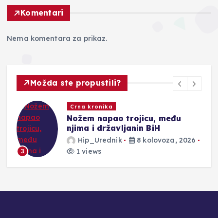
Komentari
Nema komentara za prikaz.
Možda ste propustili?
Crna kronika
Nožem napao trojicu, među
njima i državljanin BiH
Hip_Urednik
8 kolovoza, 2026
1 views
3