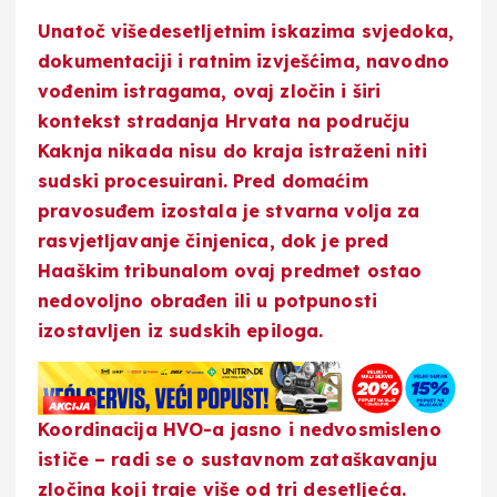
Unatoč višedesetljetnim iskazima svjedoka,
dokumentaciji i ratnim izvješćima, navodno
vođenim istragama, ovaj zločin i širi
kontekst stradanja Hrvata na području
Kaknja nikada nisu do kraja istraženi niti
sudski procesuirani. Pred domaćim
pravosuđem izostala je stvarna volja za
rasvjetljavanje činjenica, dok je pred
Haaškim tribunalom ovaj predmet ostao
nedovoljno obrađen ili u potpunosti
izostavljen iz sudskih epiloga.
Koordinacija HVO-a jasno i nedvosmisleno
ističe – radi se o sustavnom zataškavanju
zločina koji traje više od tri desetljeća.