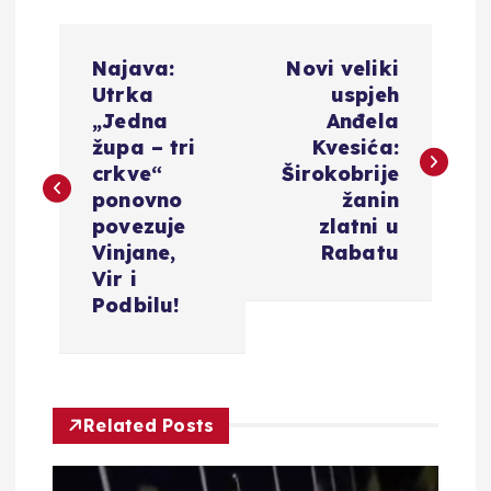
N
Najava:
Novi veliki
a
Utrka
uspjeh
„Jedna
Anđela
v
župa – tri
Kvesića:
crkve“
Širokobrije
i
ponovno
žanin
povezuje
zlatni u
g
Vinjane,
Rabatu
Vir i
a
Podbilu!
c
i
Related Posts
j