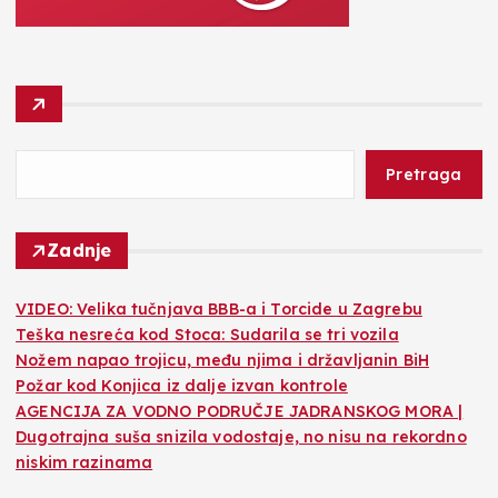
Pretraga
Zadnje
VIDEO: Velika tučnjava BBB-a i Torcide u Zagrebu
Teška nesreća kod Stoca: Sudarila se tri vozila
Nožem napao trojicu, među njima i državljanin BiH
Požar kod Konjica iz dalje izvan kontrole
AGENCIJA ZA VODNO PODRUČJE JADRANSKOG MORA |
Dugotrajna suša snizila vodostaje, no nisu na rekordno
niskim razinama