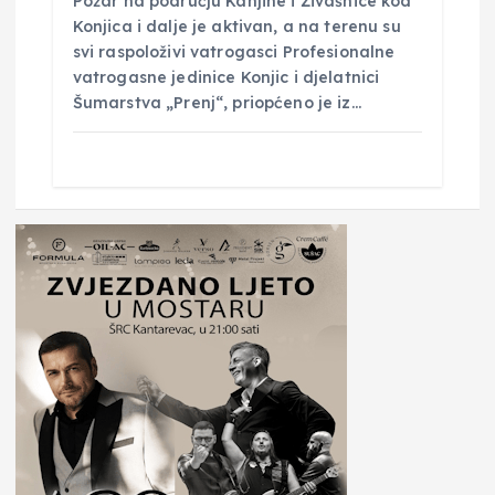
Požar na području Kanjine i Živašnice kod
Konjica i dalje je aktivan, a na terenu su
svi raspoloživi vatrogasci Profesionalne
vatrogasne jedinice Konjic i djelatnici
Šumarstva „Prenj“, priopćeno je iz…