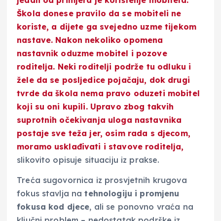
jedan od primjera je
korištenje mobitela.
Škola donese pravilo da se mobiteli ne
koriste, a dijete ga svejedno uzme tijekom
nastave. Nakon nekoliko opomena
nastavnik oduzme mobitel i pozove
roditelja. Neki roditelji podrže tu odluku i
žele da se posljedice pojačaju, dok
drugi
tvrde da škola nema pravo oduzeti mobitel
koji su oni kupili. Upravo zbog takvih
suprotnih očekivanja uloga nastavnika
postaje sve teža jer, osim rada s djecom,
moramo usklađivati i stavove roditelja,
slikovito opisuje situaciju iz prakse.
Treća sugovornica iz prosvjetnih krugova
fokus stavlja na
tehnologiju i promjenu
fokusa kod djece
, ali se ponovno vraća na
ključni problem – nedostatak podrške iz