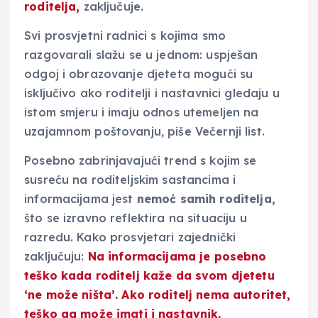
roditelja,
zaključuje.
Svi prosvjetni radnici s kojima smo
razgovarali slažu se u jednom: uspješan
odgoj i obrazovanje djeteta mogući su
isključivo ako roditelji i nastavnici gledaju u
istom smjeru i imaju odnos utemeljen na
uzajamnom poštovanju, piše Večernji list.
Posebno zabrinjavajući trend s kojim se
susreću na roditeljskim sastancima i
informacijama jest
nemoć samih roditelja,
što se izravno reflektira na situaciju u
razredu. Kako prosvjetari zajednički
zaključuju:
Na informacijama je posebno
teško kada roditelj
kaže da svom djetetu
‘ne može ništa’.
Ako roditelj nema autoritet,
teško ga može imati i nastavnik.