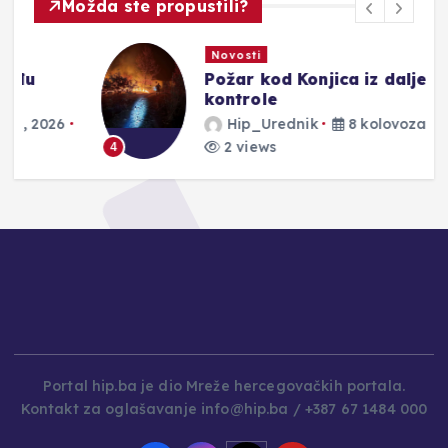
Možda ste propustili?
Novosti
Požar kod Konjica iz dalje izvan
kontrole
Hip_Urednik
8 kolovoza, 2026
2 views
4
Portal hip.ba je dio Mreže hercegovačkih portala.
Kontakt za oglašavanje info@hip.ba / +387 67 1484 000