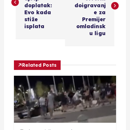
v
doplatak:
doigravanj
i
Evo kada
e za
stiže
Premijer
g
isplata
omladinsk
u ligu
a
c
Related Posts
i
j
a
o
b