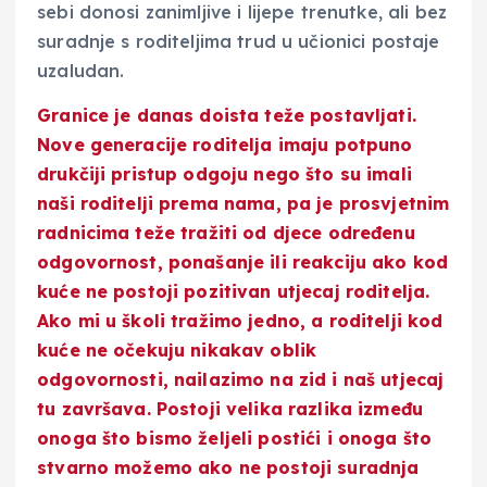
sebi donosi zanimljive i lijepe trenutke, ali bez
suradnje s roditeljima trud u učionici postaje
uzaludan.
Granice je danas doista teže postavljati
.
Nove generacije roditelja imaju potpuno
drukčiji pristup odgoju nego što su imali
naši roditelji prema nama, pa je prosvjetnim
radnicima teže tražiti od djece određenu
odgovornost, ponašanje ili reakciju ako kod
kuće ne postoji pozitivan utjecaj roditelja.
Ako mi u školi tražimo jedno, a
roditelji kod
kuće ne očekuju nikakav oblik
odgovornosti
, nailazimo na zid i naš utjecaj
tu završava. Postoji velika razlika između
onoga što bismo željeli postići i onoga što
stvarno možemo ako ne postoji suradnja