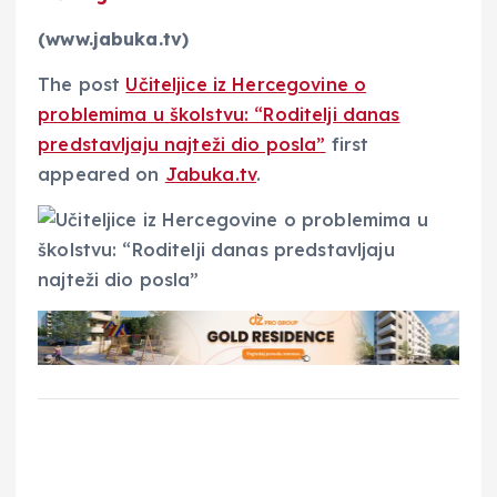
(www.jabuka.tv)
The post
Učiteljice iz Hercegovine o
problemima u školstvu: “Roditelji danas
predstavljaju najteži dio posla”
first
appeared on
Jabuka.tv
.