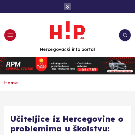
S
k
i
p
t
o
c
Hercegovački info portal
o
n
t
e
n
Home
t
Učiteljice iz Hercegovine o
problemima u školstvu: