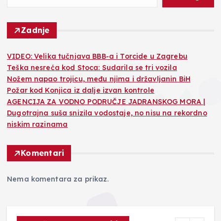
Zadnje
VIDEO: Velika tučnjava BBB-a i Torcide u Zagrebu
Teška nesreća kod Stoca: Sudarila se tri vozila
Nožem napao trojicu, među njima i državljanin BiH
Požar kod Konjica iz dalje izvan kontrole
AGENCIJA ZA VODNO PODRUČJE JADRANSKOG MORA |
Dugotrajna suša snizila vodostaje, no nisu na rekordno
niskim razinama
Komentari
Nema komentara za prikaz.