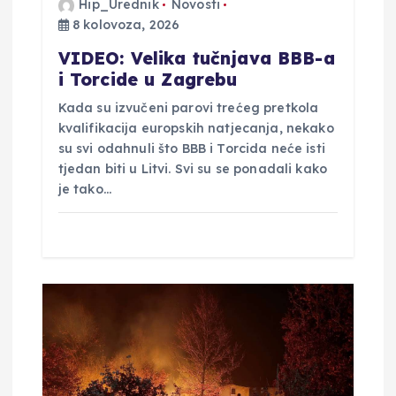
Hip_Urednik
Novosti
8 kolovoza, 2026
j
VIDEO: Velika tučnjava BBB-a
a
i Torcide u Zagrebu
Kada su izvučeni parovi trećeg pretkola
v
kvalifikacija europskih natjecanja, nekako
su svi odahnuli što BBB i Torcida neće isti
a
tjedan biti u Litvi. Svi su se ponadali kako
je tako…