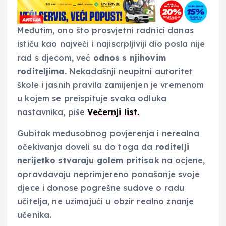
Međutim, ono što prosvjetni radnici danas
ističu kao najveći i najiscrpljiviji dio posla nije
rad s djecom, već
odnos s njihovim
roditeljima.
Nekadašnji neupitni autoritet
škole i jasnih pravila zamijenjen je vremenom
u kojem se preispituje svaka odluka
nastavnika, piše
Večernji list.
Gubitak međusobnog povjerenja i nerealna
očekivanja doveli su do toga da
roditelji
nerijetko stvaraju golem pritisak
na ocjene,
opravdavaju neprimjereno ponašanje svoje
djece i donose pogrešne sudove o radu
učitelja, ne uzimajući u obzir realno znanje
učenika.