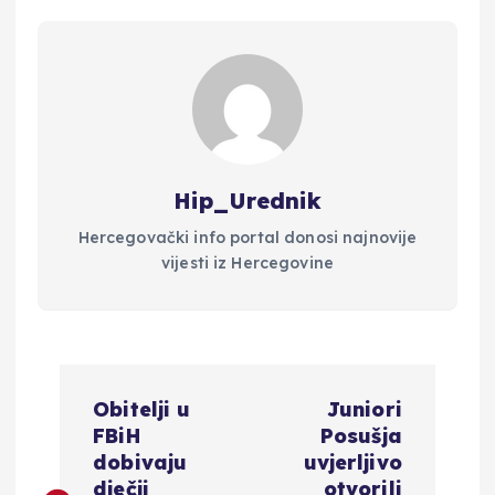
Hip_Urednik
Hercegovački info portal donosi najnovije
vijesti iz Hercegovine
N
Obitelji u
Juniori
a
FBiH
Posušja
dobivaju
uvjerljivo
dječji
otvorili