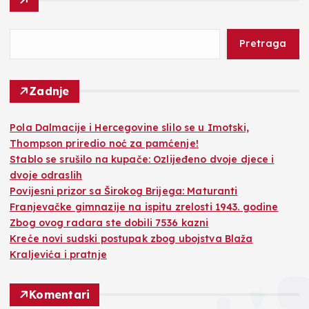
Pretraga
Zadnje
Pola Dalmacije i Hercegovine slilo se u Imotski,
Thompson priredio noć za pamćenje!
Stablo se srušilo na kupače: Ozlijeđeno dvoje djece i
dvoje odraslih
Povijesni prizor sa Širokog Brijega: Maturanti
Franjevačke gimnazije na ispitu zrelosti 1943. godine
Zbog ovog radara ste dobili 7536 kazni
Kreće novi sudski postupak zbog ubojstva Blaža
Kraljevića i pratnje
Komentari