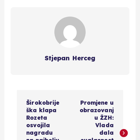
Stjepan Herceg
N
Širokobrije
Promjene u
a
ška klapa
obrazovanj
Rozeta
u ŽZH:
v
osvojila
Vlada
nagradu
dala