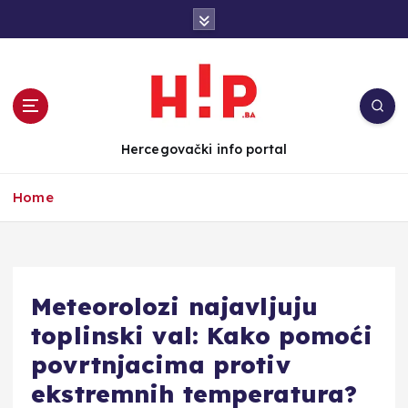
S
k
i
p
t
o
c
Hercegovački info portal
o
n
Home
t
e
n
t
Meteorolozi najavljuju
toplinski val: Kako pomoći
povrtnjacima protiv
ekstremnih temperatura?