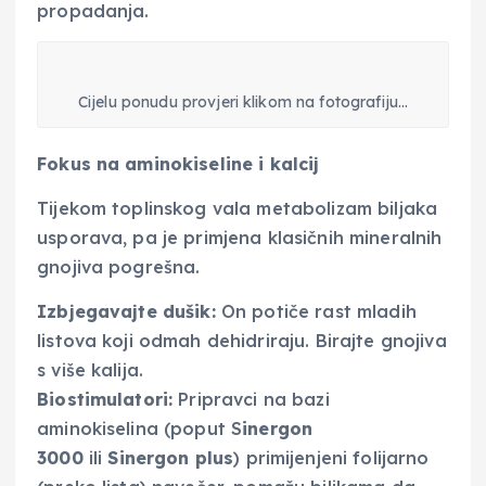
propadanja.
Cijelu ponudu provjeri klikom na fotografiju…
Fokus na aminokiseline i kalcij
Tijekom toplinskog vala metabolizam biljaka
usporava, pa je primjena klasičnih mineralnih
gnojiva pogrešna.
Izbjegavajte dušik:
On potiče rast mladih
listova koji odmah dehidriraju. Birajte gnojiva
s više kalija.
Biostimulatori:
Pripravci na bazi
aminokiselina (poput S
inergon
3000
ili
Sinergon plus
) primijenjeni folijarno