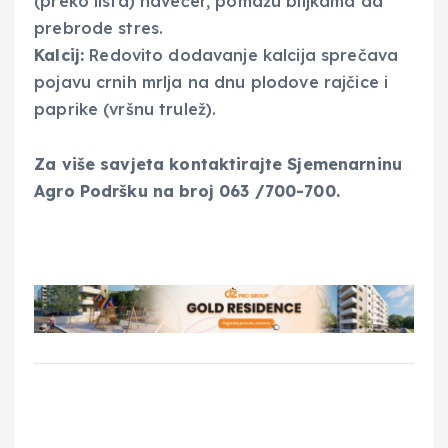
(preko lista) navečer, pomažu biljkama da
prebrode stres.
Kalcij:
Redovito dodavanje kalcija sprečava
pojavu crnih mrlja na dnu plodove rajčice i
paprike (vršnu trulež).
Za više savjeta kontaktirajte Sjemenarninu
Agro Podršku na broj 063 /700-700.