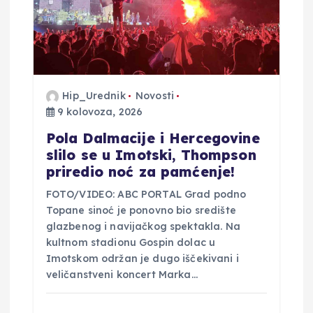
j
a
v
a
Hip_Urednik
Novosti
9 kolovoza, 2026
Pola Dalmacije i Hercegovine
slilo se u Imotski, Thompson
priredio noć za pamćenje!
FOTO/VIDEO: ABC PORTAL Grad podno
Topane sinoć je ponovno bio središte
glazbenog i navijačkog spektakla. Na
kultnom stadionu Gospin dolac u
Imotskom održan je dugo iščekivani i
veličanstveni koncert Marka…