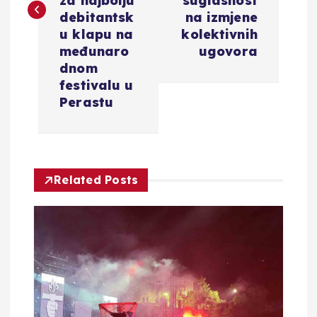
i
za najbolju
suglasnost
debitantsk
na izmjene
g
u klapu na
kolektivnih
međunaro
ugovora
a
dnom
festivalu u
c
Perastu
i
j
Related Posts
a
o
b