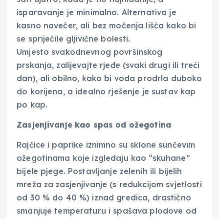
isparavanje je minimalno. Alternativa je
kasno navečer, ali bez močenja lišća kako bi
se spriječile gljivične bolesti.
Umjesto svakodnevnog površinskog
prskanja, zalijevajte rjeđe (svaki drugi ili treći
dan), ali obilno, kako bi voda prodrla duboko
do korijena, a idealno rješenje je sustav kap
po kap.
Zasjenjivanje kao spas od ožegotina
Rajčice i paprike iznimno su sklone sunčevim
ožegotinama koje izgledaju kao “skuhane”
bijele pjege. Postavljanje zelenih ili bijelih
mreža za zasjenjivanje (s redukcijom svjetlosti
od 30 % do 40 %) iznad gredica, drastično
smanjuje temperaturu i spašava plodove od