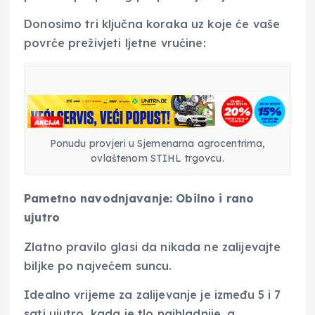
Donosimo tri ključna koraka uz koje će vaše
povrće preživjeti ljetne vrućine:
Ponudu provjeri u Sjemenarna agrocentrima,
ovlaštenom STIHL trgovcu.
Pametno navodnjavanje: Obilno i rano
ujutro
Zlatno pravilo glasi da nikada ne zalijevajte
biljke po najvećem suncu.
Idealno vrijeme za zalijevanje je između 5 i 7
sati ujutro, kada je tlo najhladnije, a