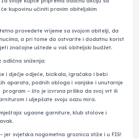
 za svoje kupce priprema odličnu akciju sa
će kupovinu učiniti pravim obiteljskim
itetno provedete vrijeme sa svojom obitelji, da
nucima, a pri tome da ostvarite i dodatnu korist
eti značajne uštede u vaš obiteljski budžet.
 odlična sniženja:
i dječje odjeće, bicikala, igračaka i bebi
ih aparata, podnih obloga i vanjske i unutarnje
i program – što je izvrsna prilika da svoj vrt ili
rniturom i uljepšate svoju oazu mira.
ještaja: ugaone garniture, klub stolove i
avak.
jer svjetska nogometna groznica stiže i u FIS!