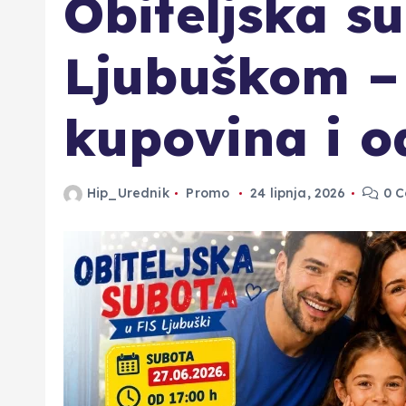
Obiteljska s
Ljubuškom – 
kupovina i o
Hip_Urednik
Promo
24 lipnja, 2026
0 C