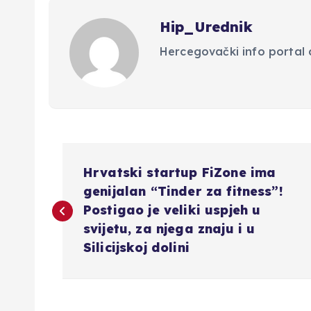
Hip_Urednik
Hercegovački info portal d
N
Hrvatski startup FiZone ima
a
genijalan “Tinder za fitness”!
Postigao je veliki uspjeh u
v
svijetu, za njega znaju i u
Silicijskoj dolini
i