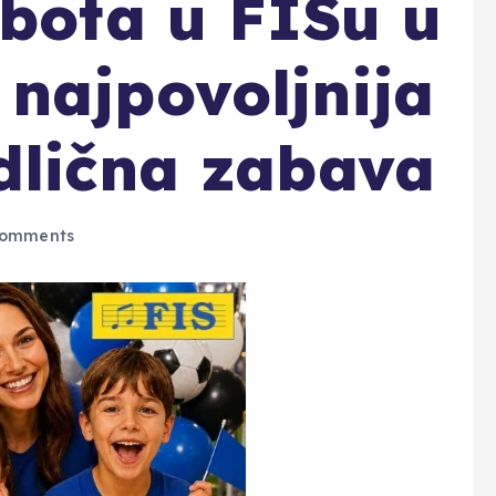
ubota u FISu u
najpovoljnija
dlična zabava
omments