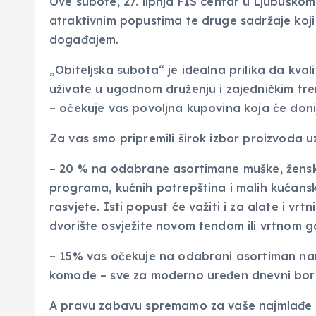
Ove subote, 27. lipnja FIS centar u Ljubuškom
atraktivnim popustima te druge sadržaje koji 
događajem.
„Obiteljska subota“ je idealna prilika da kval
uživate u ugodnom druženju i zajedničkim tre
– očekuje vas povoljna kupovina koja će donij
Za vas smo pripremili širok izbor proizvoda uz
– 20 % na odabrane asortimane muške, ženske 
programa, kućnih potrepština i malih kućansk
rasvjete. Isti popust će važiti i za alate i vrtn
dvorište osvježite novom tendom ili vrtnom ga
– 15% vas očekuje na odabrani asortiman nam
komode – sve za moderno uređen dnevni bor
A pravu zabavu spremamo za vaše najmlađe – 