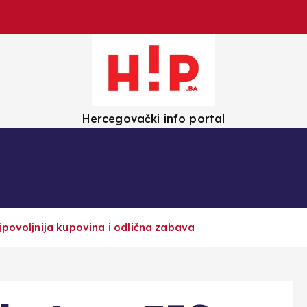
Hercegovački info portal
olica
Crna kronika
Zanimljivosti
jpovoljnija kupovina i odlična zabava