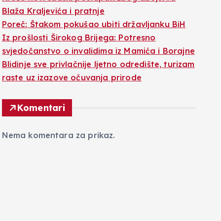
Blaža Kraljevića i pratnje
Poreč: Štakom pokušao ubiti državljanku BiH
Iz prošlosti Širokog Brijega: Potresno
svjedočanstvo o invalidima iz Mamića i Borajne
Blidinje sve privlačnije ljetno odredište, turizam
raste uz izazove očuvanja prirode
Komentari
Nema komentara za prikaz.