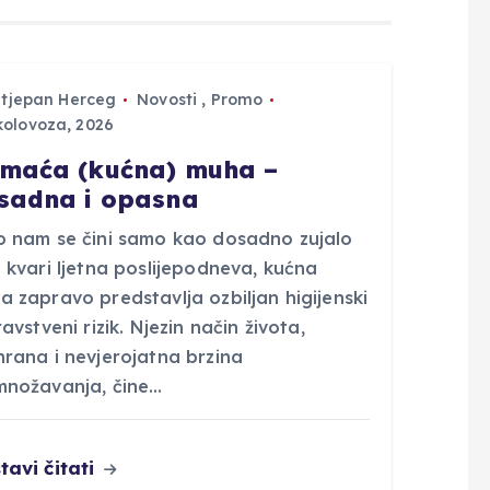
Stjepan Herceg
Novosti
,
Promo
kolovoza, 2026
maća (kućna) muha –
sadna i opasna
o nam se čini samo kao dosadno zujalo
 kvari ljetna poslijepodneva, kućna
 zapravo predstavlja ozbiljan higijenski
ravstveni rizik. Njezin način života,
hrana i nevjerojatna brzina
množavanja, čine…
tavi čitati