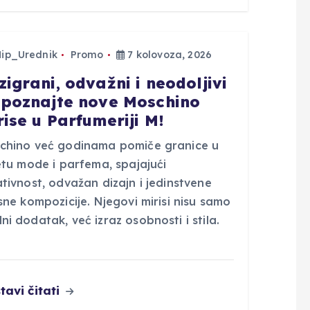
Hip_Urednik
Promo
7 kolovoza, 2026
zigrani, odvažni i neodoljivi
upoznajte nove Moschino
rise u Parfumeriji M!
chino već godinama pomiče granice u
etu mode i parfema, spajajući
tivnost, odvažan dizajn i jedinstvene
sne kompozicije. Njegovi mirisi nisu samo
i dodatak, već izraz osobnosti i stila.
tavi čitati