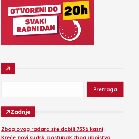
Pretraga
Zadnje
Zbog ovog radara ste dobili 7536 kazni
Kreće novi sudski postupak zbog ubojstva