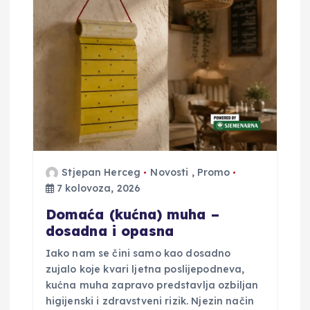
i
j
a
o
b
j
Stjepan Herceg
Novosti
,
Promo
7 kolovoza, 2026
a
Domaća (kućna) muha –
dosadna i opasna
v
Iako nam se čini samo kao dosadno
zujalo koje kvari ljetna poslijepodneva,
a
kućna muha zapravo predstavlja ozbiljan
higijenski i zdravstveni rizik. Njezin način