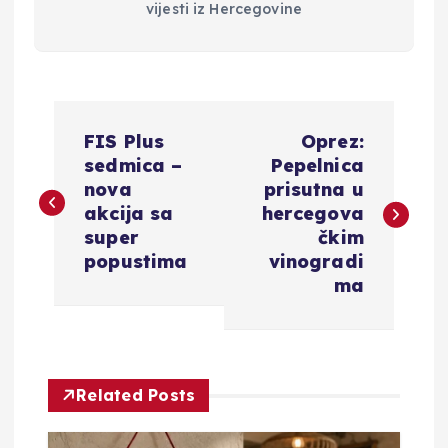
vijesti iz Hercegovine
N
FIS Plus
Oprez:
a
sedmica –
Pepelnica
nova
prisutna u
v
akcija sa
hercegova
super
čkim
i
popustima
vinogradi
ma
g
a
Related Posts
c