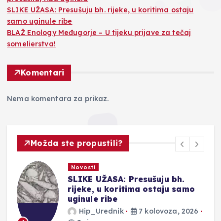
SLIKE UŽASA: Presušuju bh. rijeke, u koritima ostaju
samo uginule ribe
BLAŽ Enology Međugorje – U tijeku prijave za tečaj
somelierstva!
Komentari
Nema komentara za prikaz.
Možda ste propustili?
Novosti
SLIKE UŽASA: Presušuju bh.
rijeke, u koritima ostaju samo
uginule ribe
Hip_Urednik
7 kolovoza, 2026