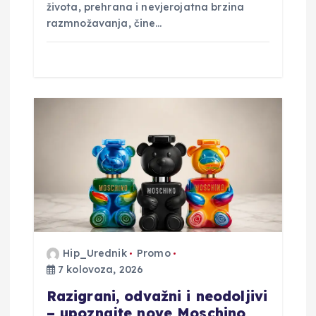
života, prehrana i nevjerojatna brzina
razmnožavanja, čine…
Hip_Urednik
Promo
7 kolovoza, 2026
Razigrani, odvažni i neodoljivi
– upoznajte nove Moschino