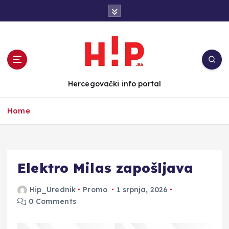
S
k
i
p
t
o
c
Hercegovački info portal
o
n
Home
t
e
n
t
Elektro Milas zapošljava
Hip_Urednik
Promo
1 srpnja, 2026
0 Comments