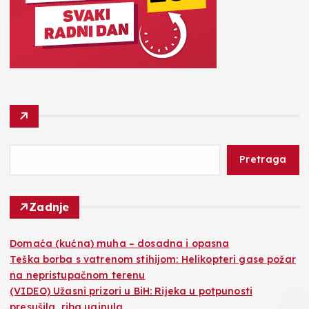
Pretraga
Zadnje
Domaća (kućna) muha – dosadna i opasna
Teška borba s vatrenom stihijom: Helikopteri gase požar
na nepristupačnom terenu
(VIDEO) Užasni prizori u BiH: Rijeka u potpunosti
presušila, riba uginula