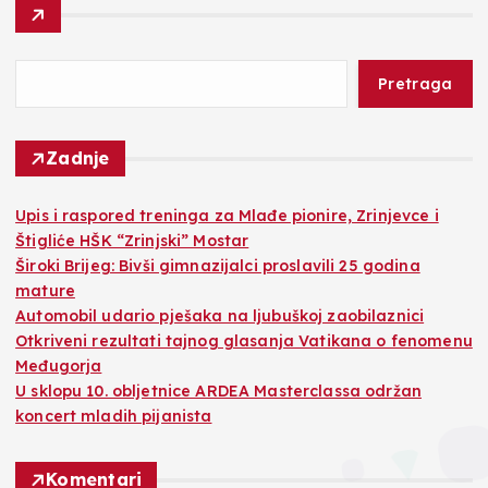
Pretraga
Zadnje
​Upis i raspored treninga za Mlađe pionire, Zrinjevce i
Štigliće HŠK “Zrinjski” Mostar
Široki Brijeg: Bivši gimnazijalci proslavili 25 godina
mature
Automobil udario pješaka na ljubuškoj zaobilaznici
Otkriveni rezultati tajnog glasanja Vatikana o fenomenu
Međugorja
U sklopu 10. obljetnice ARDEA Masterclassa održan
koncert mladih pijanista
Komentari