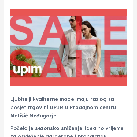
Ljubitelji kvalitetne mode imaju razlog za
posjet
trgovini UPIM u Prodajnom centru
Mališić Međugorje
.
Počelo je
sezonsko sniženje
, idealno vrijeme
za osvježenje garderobe i pronalazak