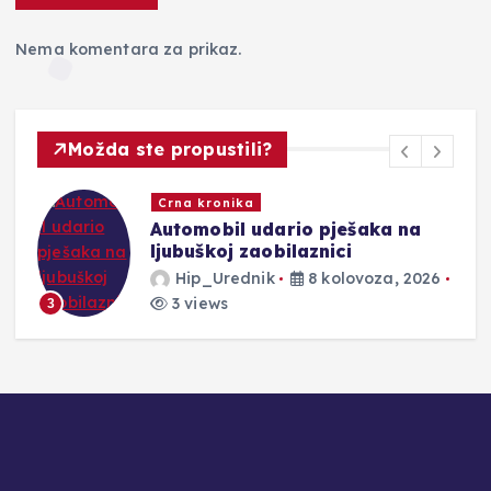
Nema komentara za prikaz.
Možda ste propustili?
Crna kronika
Novost
utomobil udario pješaka na
Otkriv
jubuškoj zaobilaznici
glasan
Međug
Hip_Urednik
8 kolovoza, 2026
Hip_
3 views
8 vie
4