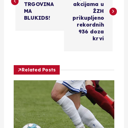
v
TRGOVINA
akcijama u
MA
ŽZH
i
BLUKIDS!
prikupljeno
rekordnih
g
936 doza
krvi
a
c
Related Posts
i
j
a
o