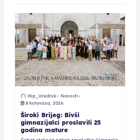
Hip_Urednik
Novosti
8 kolovoza, 2026
Široki Brijeg: Bivši
gimnazijalci proslavili 25
godina mature
Četvrt stoljeća nakon završetka Gimnazije