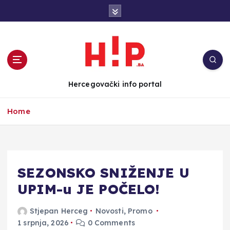
S
k
i
p
t
o
c
Hercegovački info portal
o
n
Home
t
e
n
t
SEZONSKO SNIŽENJE U
UPIM-u JE POČELO!
Stjepan Herceg
Novosti
,
Promo
1 srpnja, 2026
0 Comments