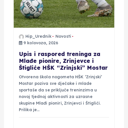
b
j
a
Hip_Urednik
Novosti
v
9 kolovoza, 2026
​Upis i raspored treninga za
a
Mlađe pionire, Zrinjevce i
Štigliće HŠK “Zrinjski” Mostar
​Otvorena škola nogometa HŠK ‘Zrinjski’
Mostar poziva sve dječake i mlade
sportaše da se priključe treninzima u
novoj tjednoj aktivnosti za uzrasne
skupine Mlađi pioniri, Zrinjevci i Štiglići. ​
Prilika je…